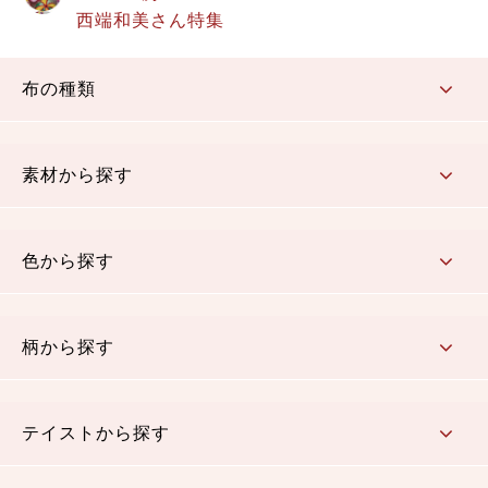
西端和美さん特集
布の種類
コットン／もめん生地
ちりめん生地
織物 金襴・裂地
りんず・ジャガード織生地
ポリエステル生地
その他の生地
ちりめんカットロール
リボン
素材から探す
コットン／木綿素材（混紡含む）
ポリエステル素材（混紡含む）
レーヨン素材
シルク素材
麻／リネン（混紡含む）
本掲載生地
色から探す
赤・ピンク
黄色・オレンジ
茶・ベージュ
緑
青・紺
紫
白・アイボリー
黒・グレイ
金・銀
多色使い
リバーシブル
柄から探す
さくら柄
梅柄
和風花柄
洋テイスト花柄
植物柄
伝統柄・古典柄
飛鳥・奈良文様
かすり柄
動物柄
縞・ストライプ
水玉・ドット
チェック・格子
小紋柄
無地
テイストから探す