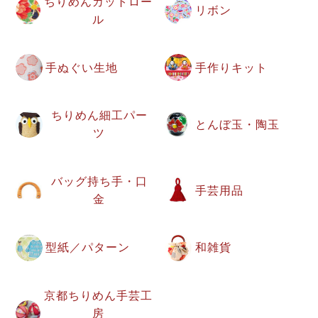
ちりめんカットロー
リボン
ル
手ぬぐい生地
手作りキット
ちりめん細工パー
とんぼ玉・陶玉
ツ
バッグ持ち手・口
手芸用品
金
型紙／パターン
和雑貨
京都ちりめん手芸工
房