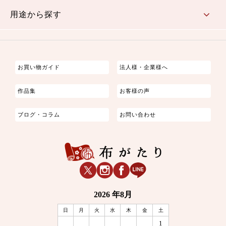
古典的
かわいい
華やか
モダン
レトロ
ベーシック
しぶい
男柄
おしゃれ
なごみ
洋テイスト
用途から探す
つまみ細工
ゆかた・じんべい
子供の着物
よさこい・舞台衣装
お祭り着
さむえ
エプロン・ホームウェア
ブラウス・シャツ・ワンピース
古ぶくさ
バッグ・ポーチ
インテリア
マスク
お買い物ガイド
法人様・企業様へ
作品集
お客様の声
ブログ・コラム
お問い合わせ