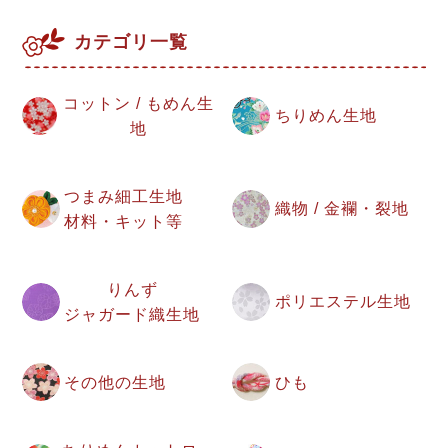
カテゴリ一覧
コットン / もめん生
ちりめん生地
地
つまみ細工生地
織物 / 金襴・裂地
材料・キット等
りんず
ポリエステル生地
ジャガード織生地
その他の生地
ひも