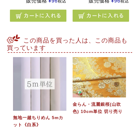
販売価格
¥
96
販売価格
¥
96
税込
税込
この商品を買った人は、この商品も
買っています
金らん・流麗銀桜(山吹
色) 10cm単位 切り売り
無地一越ちりめん 5mカ
ット《白系》