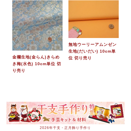
無地ウーリーアムンゼン
生地(だいだい) 10cm単
金襴生地(金らん)きらめ
位 切り売り
き梅(水色) 10cm単位 切
り売り
2026年干支・正月飾り手作り