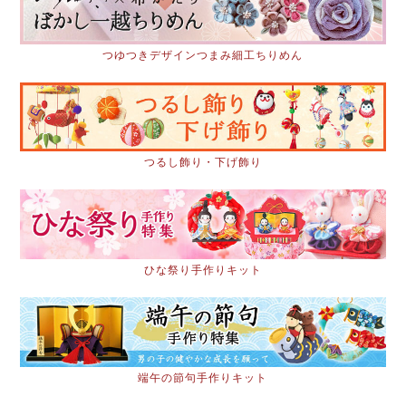
つゆつきデザインつまみ細工ちりめん
つるし飾り・下げ飾り
ひな祭り手作りキット
端午の節句手作りキット