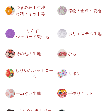
つまみ細工生地
織物 / 金襴・裂地
材料・キット等
りんず
ポリエステル生地
ジャガード織生地
その他の生地
ひも
ちりめんカットロー
リボン
ル
手ぬぐい生地
手作りキット
ちりめん細工パー