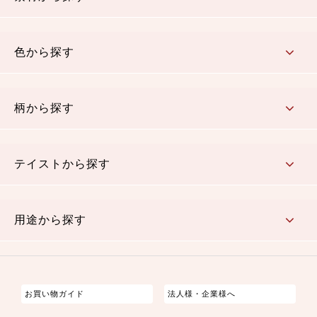
コットン／木綿素材（混紡含む）
ポリエステル素材（混紡含む）
レーヨン素材
シルク素材
麻／リネン（混紡含む）
本掲載生地
色から探す
赤・ピンク
黄色・オレンジ
茶・ベージュ
緑
青・紺
紫
白・アイボリー
黒・グレイ
金・銀
多色使い
リバーシブル
柄から探す
さくら柄
梅柄
和風花柄
洋テイスト花柄
植物柄
伝統柄・古典柄
飛鳥・奈良文様
かすり柄
動物柄
縞・ストライプ
水玉・ドット
チェック・格子
小紋柄
無地
テイストから探す
古典的
かわいい
華やか
モダン
レトロ
ベーシック
しぶい
男柄
おしゃれ
なごみ
洋テイスト
用途から探す
つまみ細工
ゆかた・じんべい
子供の着物
よさこい・舞台衣装
お祭り着
さむえ
エプロン・ホームウェア
ブラウス・シャツ・ワンピース
古ぶくさ
バッグ・ポーチ
インテリア
マスク
お買い物ガイド
法人様・企業様へ