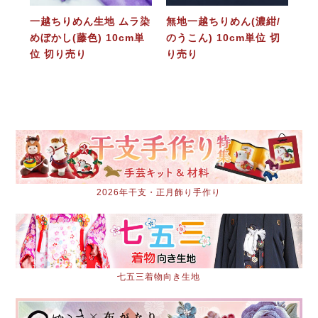
一越ちりめん生地 ムラ染
無地一越ちりめん(濃紺/
めぼかし(藤色) 10cm単
のうこん) 10cm単位 切
位 切り売り
り売り
2026年干支・正月飾り手作り
七五三着物向き生地