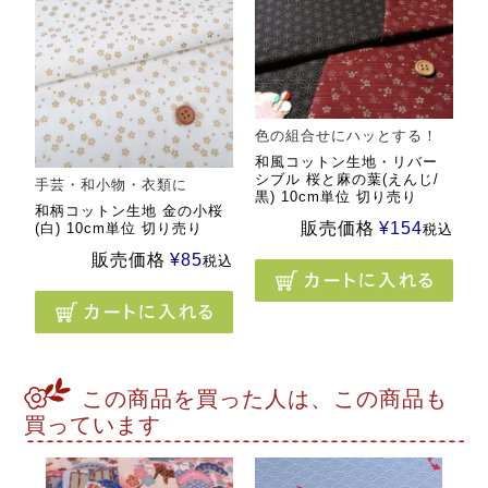
色の組合せにハッとする！
和風コットン生地・リバー
シブル 桜と麻の葉(えんじ/
手芸・和小物・衣類に
黒) 10cm単位 切り売り
和柄コットン生地 金の小桜
販売価格
¥
154
(白) 10cm単位 切り売り
税込
販売価格
¥
85
税込
この商品を買った人は、この商品も
買っています