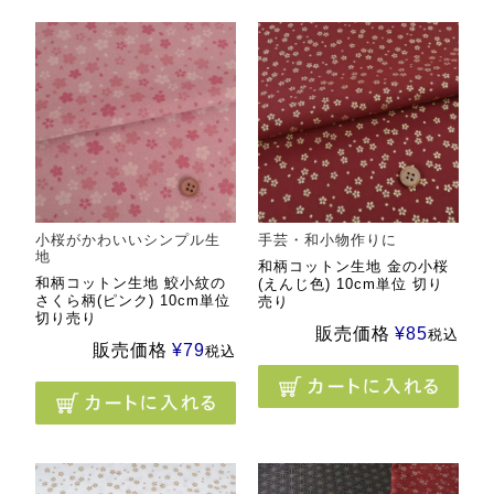
小桜がかわいいシンプル生
手芸・和小物作りに
地
和柄コットン生地 金の小桜
和柄コットン生地 鮫小紋の
(えんじ色) 10cm単位 切り
さくら柄(ピンク) 10cm単位
売り
切り売り
販売価格
¥
85
税込
販売価格
¥
79
税込