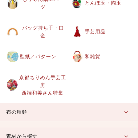
とんぼ玉・陶玉
ツ
バッグ持ち手・口
手芸用品
金
型紙／パターン
和雑貨
京都ちりめん手芸工
房
西端和美さん特集
布の種類
コットン／もめん生地
ちりめん生地
織物 金襴・裂地
りんず・ジャガード織生地
ポリエステル生地
その他の生地
ちりめんカットロール
リボン
素材から探す