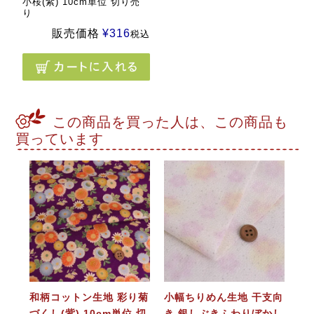
小桜(紫) 10cm単位 切り売
り
販売価格
¥
316
税込
この商品を買った人は、この商品も
買っています
和柄コットン生地 彩り菊
小幅ちりめん生地 干支向
づくし(紫) 10cm単位 切
き 銀しぶきふわりぼかし