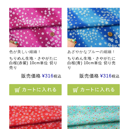
色が美しい縮緬！
あざやかなブルーの縮緬！
ちりめん生地・さやがたに
ちりめん生地・さやがたに
白桜(赤紫) 10cm単位 切り
白桜(青) 10cm単位 切り売
売り
り
販売価格
¥
316
販売価格
¥
316
税込
税込