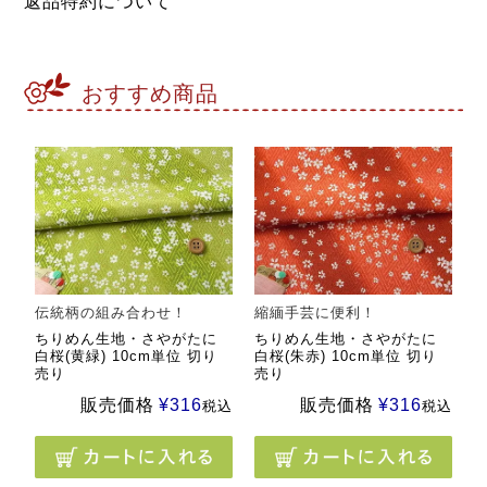
返品特約について
おすすめ商品
伝統柄の組み合わせ！
縮緬手芸に便利！
ちりめん生地・さやがたに
ちりめん生地・さやがたに
白桜(黄緑) 10cm単位 切り
白桜(朱赤) 10cm単位 切り
売り
売り
販売価格
¥
316
販売価格
¥
316
税込
税込