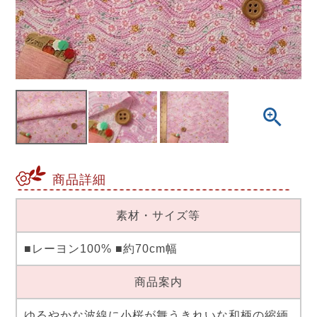
商品詳細
素材・サイズ等
■レーヨン100% ■約70cm幅
商品案内
ゆるやかな波線に小桜が舞うきれいな和柄の縮緬