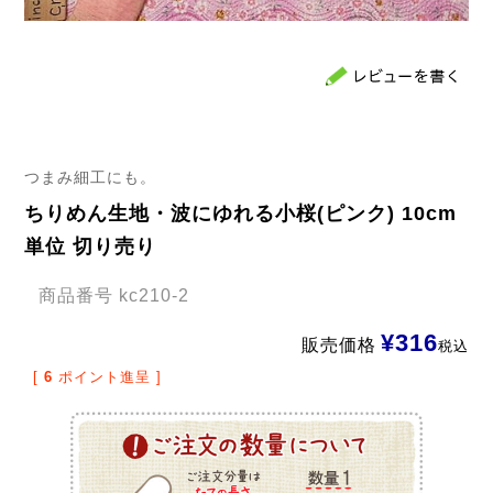
つまみ細工にも。
ちりめん生地・波にゆれる小桜(ピンク) 10cm
単位 切り売り
商品番号
kc210-2
¥
316
販売価格
税込
[
6
ポイント進呈 ]