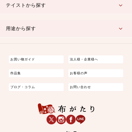
テイストから探す
古典的
かわいい
華やか
モダン
レトロ
ベーシック
しぶい
男柄
おしゃれ
なごみ
洋テイスト
用途から探す
つまみ細工
ゆかた・じんべい
子供の着物
よさこい・舞台衣装
お祭り着
さむえ
エプロン・ホームウェア
ブラウス・シャツ・ワンピース
古ぶくさ
バッグ・ポーチ
インテリア
マスク
お買い物ガイド
法人様・企業様へ
作品集
お客様の声
ブログ・コラム
お問い合わせ