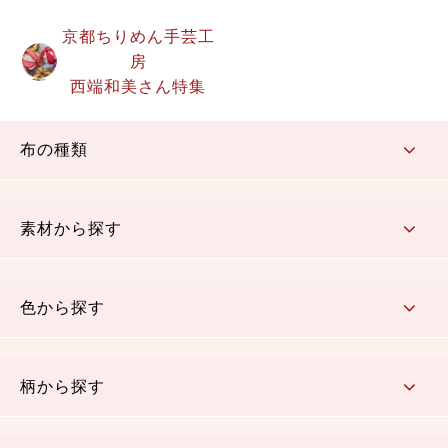
京都ちりめん手芸工
房
西端和美さん特集
布の種類
コットン／もめん生地
ちりめん生地
織物 金襴・裂地
りんず・ジャガード織生地
ポリエステル生地
その他の生地
ちりめんカットロール
リボン
素材から探す
コットン／木綿素材（混紡含む）
ポリエステル素材（混紡含む）
レーヨン素材
シルク素材
麻／リネン（混紡含む）
本掲載生地
色から探す
赤・ピンク
黄色・オレンジ
茶・ベージュ
緑
青・紺
紫
白・アイボリー
黒・グレイ
金・銀
多色使い
リバーシブル
柄から探す
さくら柄
梅柄
和風花柄
洋テイスト花柄
植物柄
伝統柄・古典柄
飛鳥・奈良文様
かすり柄
動物柄
縞・ストライプ
水玉・ドット
チェック・格子
小紋柄
無地