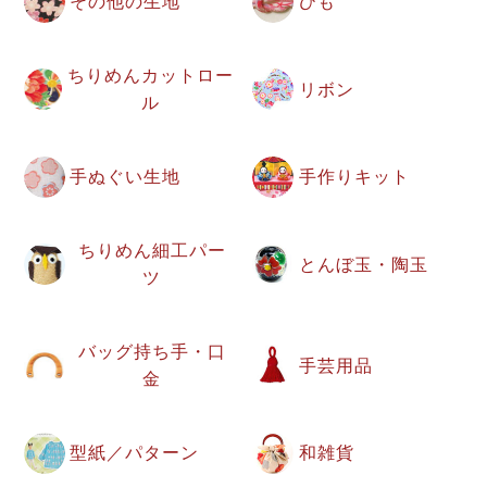
その他の生地
ひも
ちりめんカットロー
リボン
ル
手ぬぐい生地
手作りキット
ちりめん細工パー
とんぼ玉・陶玉
ツ
バッグ持ち手・口
手芸用品
金
型紙／パターン
和雑貨