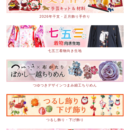
2026年干支・正月飾り手作り
七五三着物向き生地
つゆつきデザインつまみ細工ちりめん
つるし飾り・下げ飾り