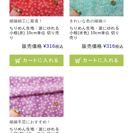
縮緬細工に最適！
きれいな色の縮緬☆
ちりめん生地・波にゆれる
ちりめん生地・波にゆれる
小桜(赤) 10cm単位 切り売
小桜(水色) 10cm単位 切り
り
売り
販売価格
¥
316
販売価格
¥
316
税込
税込
縮緬手芸におすすめ！
ちりめん生地・波にゆれる