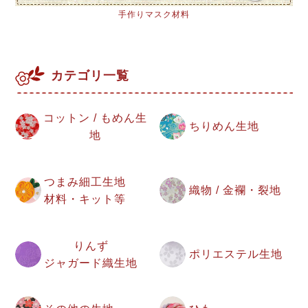
手作りマスク材料
カテゴリ一覧
コットン / もめん生
ちりめん生地
地
つまみ細工生地
織物 / 金襴・裂地
材料・キット等
りんず
ポリエステル生地
ジャガード織生地