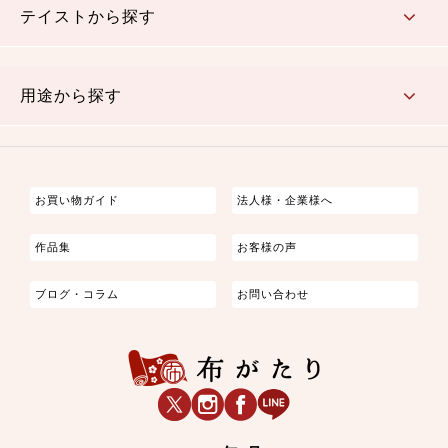
テイストから探す
古典的
かわいい
華やか
モダン
レトロ
ベーシック
しぶい
男柄
おしゃれ
なごみ
洋テイスト
用途から探す
つまみ細工
ゆかた・じんべい
子供の着物
よさこい・舞台衣装
お祭り着
さむえ
エプロン・ホームウェア
ブラウス・シャツ・ワンピース
古ぶくさ
バッグ・ポーチ
インテリア
マスク
お買い物ガイド
法人様・企業様へ
作品集
お客様の声
ブログ・コラム
お問い合わせ