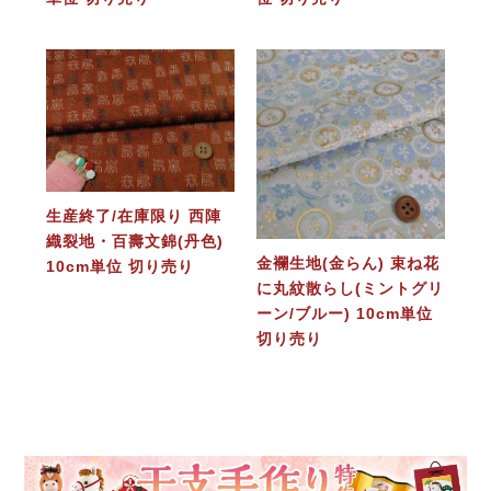
生産終了/在庫限り 西陣
織裂地・百壽文錦(丹色)
金襴生地(金らん) 束ね花
10cm単位 切り売り
に丸紋散らし(ミントグリ
ーン/ブルー) 10cm単位
切り売り