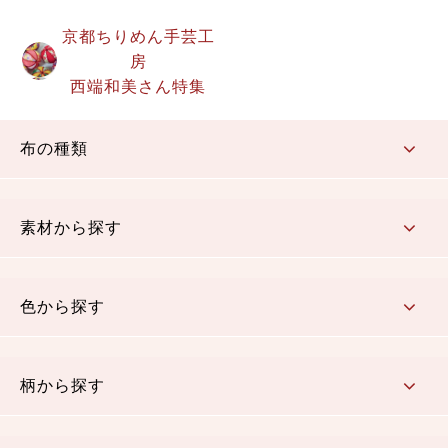
京都ちりめん手芸工
房
西端和美さん特集
布の種類
コットン／もめん生地
ちりめん生地
織物 金襴・裂地
りんず・ジャガード織生地
ポリエステル生地
その他の生地
ちりめんカットロール
リボン
素材から探す
コットン／木綿素材（混紡含む）
ポリエステル素材（混紡含む）
レーヨン素材
シルク素材
麻／リネン（混紡含む）
本掲載生地
色から探す
赤・ピンク
黄色・オレンジ
茶・ベージュ
緑
青・紺
紫
白・アイボリー
黒・グレイ
金・銀
多色使い
リバーシブル
柄から探す
さくら柄
梅柄
和風花柄
洋テイスト花柄
植物柄
伝統柄・古典柄
飛鳥・奈良文様
かすり柄
動物柄
縞・ストライプ
水玉・ドット
チェック・格子
小紋柄
無地