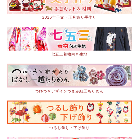
2026年干支・正月飾り手作り
七五三着物向き生地
つゆつきデザインつまみ細工ちりめん
つるし飾り・下げ飾り