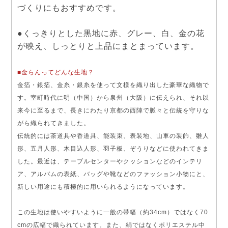
づくりにもおすすめです。
●くっきりとした黒地に赤、グレー、白、金の花
が映え、しっとりと上品にまとまっています。
■金らんってどんな生地？
金箔・銀箔、金糸・銀糸を使って文様を織り出した豪華な織物で
す。室町時代に明（中国）から泉州（大阪）に伝えられ、それ以
来今に至るまで、長きにわたり京都の西陣で脈々と伝統を守りな
がら織られてきました。
伝統的には茶道具や香道具、能装束、表装地、山車の装飾、雛人
形、五月人形、木目込人形、羽子板、ぞうりなどに使われてきま
した。最近は、テーブルセンターやクッションなどのインテリ
ア、アルバムの表紙、バッグや靴などのファッション小物にと、
新しい用途にも積極的に用いられるようになっています。
この生地は使いやすいように一般の帯幅（約34cm）ではなく70
cmの広幅で織られています。また、絹ではなくポリエステル中