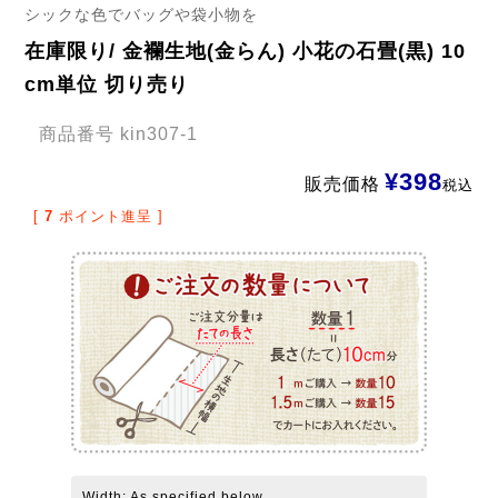
シックな色でバッグや袋小物を
在庫限り/ 金襴生地(金らん) 小花の石畳(黒) 10
cm単位 切り売り
商品番号
kin307-1
¥
398
販売価格
税込
[
7
ポイント進呈 ]
Width: As specified below