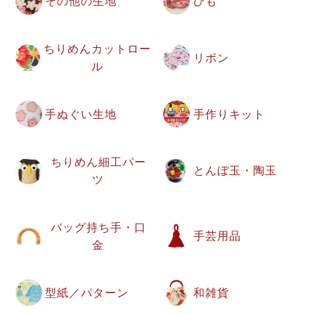
その他の生地
ひも
ちりめんカットロー
リボン
ル
手ぬぐい生地
手作りキット
ちりめん細工パー
とんぼ玉・陶玉
ツ
バッグ持ち手・口
手芸用品
金
型紙／パターン
和雑貨