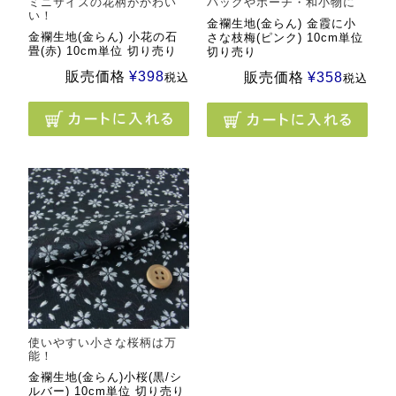
ミニサイズの花柄がかわい
バッグやポーチ・和小物に
い！
金襴生地(金らん) 金霞に小
金襴生地(金らん) 小花の石
さな枝梅(ピンク) 10cm単位
畳(赤) 10cm単位 切り売り
切り売り
販売価格
¥
398
販売価格
¥
358
税込
税込
使いやすい小さな桜柄は万
能！
金襴生地(金らん)小桜(黒/シ
ルバー) 10cm単位 切り売り