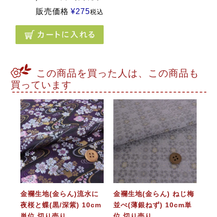
販売価格
¥
275
税込
この商品を買った人は、この商品も
買っています
金襴生地(金らん)流水に
金襴生地(金らん) ねじ梅
夜桜と蝶(黒/深紫) 10cm
並べ(薄銀ねず) 10cm単
単位 切り売り
位 切り売り