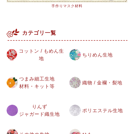
手作りマスク材料
カテゴリ一覧
コットン / もめん生
ちりめん生地
地
つまみ細工生地
織物 / 金襴・裂地
材料・キット等
りんず
ポリエステル生地
ジャガード織生地