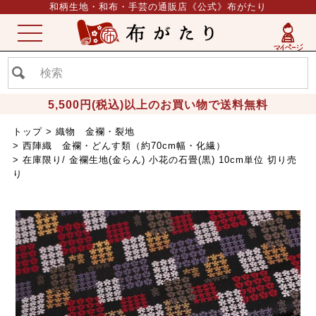
和柄生地・和布・手芸の通販店《公式》布がたり
ME
NU
5,500円(税込)以上のお買い物で送料無料
トップ
織物 金襴・裂地
西陣織 金襴・どんす類（約70cm幅・化繊）
在庫限り/ 金襴生地(金らん) 小花の石畳(黒) 10cm単位 切り売
り