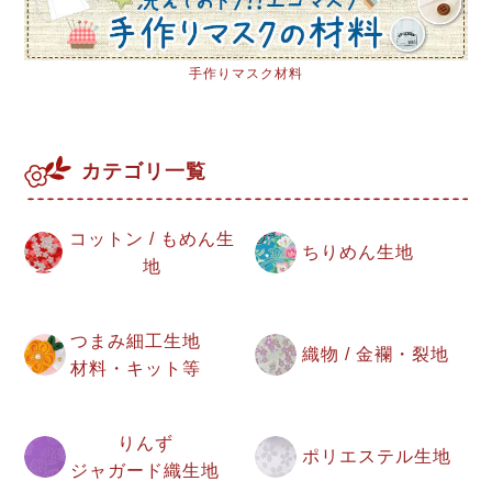
手作りマスク材料
カテゴリ一覧
コットン / もめん生
ちりめん生地
地
つまみ細工生地
織物 / 金襴・裂地
材料・キット等
りんず
ポリエステル生地
ジャガード織生地