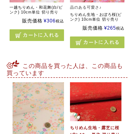
一越ちりめん・和花舞(白/ピ
品のある可愛さ♪
ンク) 10cm単位 切り売り
ちりめん生地・おぼろ桜(ピ
ンク) 10cm単位 切り売り
販売価格
¥
306
税込
販売価格
¥
265
税込
この商品を買った人は、この商品も
買っています
ちりめん生地・露芝に桜