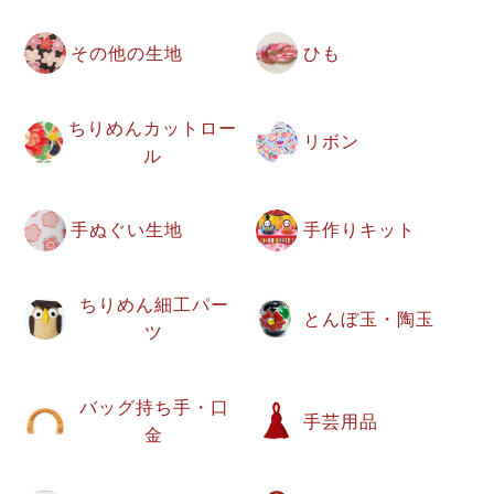
その他の生地
ひも
ちりめんカットロー
リボン
ル
手ぬぐい生地
手作りキット
ちりめん細工パー
とんぼ玉・陶玉
ツ
バッグ持ち手・口
手芸用品
金