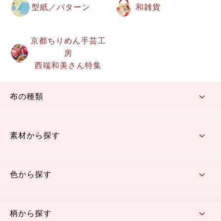
型紙／パターン
和雑貨
京都ちりめん手芸工
房
西端和美さん特集
布の種類
コットン／もめん生地
ちりめん生地
織物 金襴・裂地
りんず・ジャガード織生地
ポリエステル生地
その他の生地
ちりめんカットロール
リボン
素材から探す
コットン／木綿素材（混紡含む）
ポリエステル素材（混紡含む）
レーヨン素材
シルク素材
麻／リネン（混紡含む）
本掲載生地
色から探す
赤・ピンク
黄色・オレンジ
茶・ベージュ
緑
青・紺
紫
白・アイボリー
黒・グレイ
金・銀
多色使い
リバーシブル
柄から探す