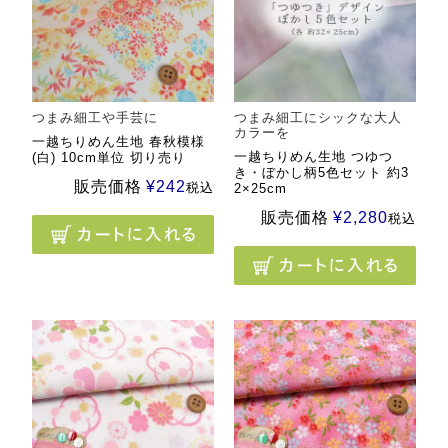
つまみ細工や手芸に
つまみ細工にシックな大人
カラーを
一越ちりめん生地 春秋模様
一越ちりめん生地 つゆつ
(白) 10cm単位 切り売り
き・ぼかし柄5色セット 約3
販売価格
¥
242
税込
2×25cm
販売価格
¥
2,280
税込