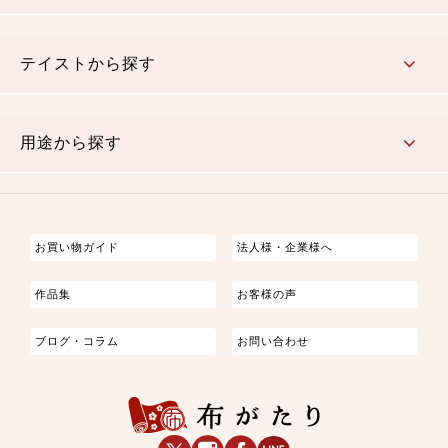
さくら柄
梅柄
和風花柄
洋テイスト花柄
植物柄
伝統柄・古典柄
飛鳥・奈良文様
かすり柄
動物柄
縞・ストライプ
水玉・ドット
チェック・格子
小紋柄
無地
テイストから探す
古典的
かわいい
華やか
モダン
レトロ
ベーシック
しぶい
男柄
おしゃれ
なごみ
洋テイスト
用途から探す
つまみ細工
ゆかた・じんべい
子供の着物
よさこい・舞台衣装
お祭り着
さむえ
エプロン・ホームウェア
ブラウス・シャツ・ワンピース
古ぶくさ
バッグ・ポーチ
インテリア
マスク
お買い物ガイド
法人様・企業様へ
作品集
お客様の声
ブログ・コラム
お問い合わせ