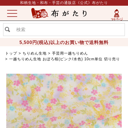
和柄生地・和布・手芸の通販店《公式》布がたり
ME
NU
5,500円(税込)以上のお買い物で送料無料
トップ
ちりめん生地
手芸用一越ちりめん
一越ちりめん生地 おぼろ桜(ピンク/水色) 10cm単位 切り売り