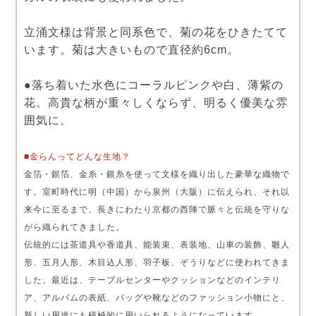
立涌文様は背景と同系色で、菊の花をひきたてて
います。菊は大きいもので直径約6cm。
●落ち着いた水色にコーラルピンクや白、薄紫の
花。高貴な柄が重々しくならず、明るく優美な雰
囲気に。
■金らんってどんな生地？
金箔・銀箔、金糸・銀糸を使って文様を織り出した豪華な織物で
す。室町時代に明（中国）から泉州（大阪）に伝えられ、それ以
来今に至るまで、長きにわたり京都の西陣で脈々と伝統を守りな
がら織られてきました。
伝統的には茶道具や香道具、能装束、表装地、山車の装飾、雛人
形、五月人形、木目込人形、羽子板、ぞうりなどに使われてきま
した。最近は、テーブルセンターやクッションなどのインテリ
ア、アルバムの表紙、バッグや靴などのファッション小物にと、
新しい用途にも積極的に用いられるようになっています。