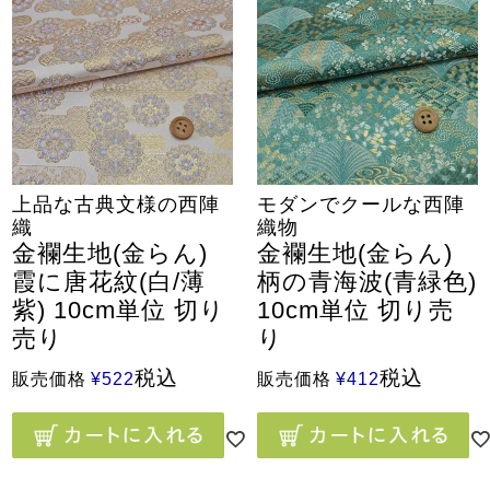
上品な古典文様の西陣
モダンでクールな西陣
織
織物
金襴生地(金らん)
金襴生地(金らん)
霞に唐花紋(白/薄
柄の青海波(青緑色)
紫) 10cm単位 切り
10cm単位 切り売
売り
り
税込
税込
販売価格
¥
522
販売価格
¥
412