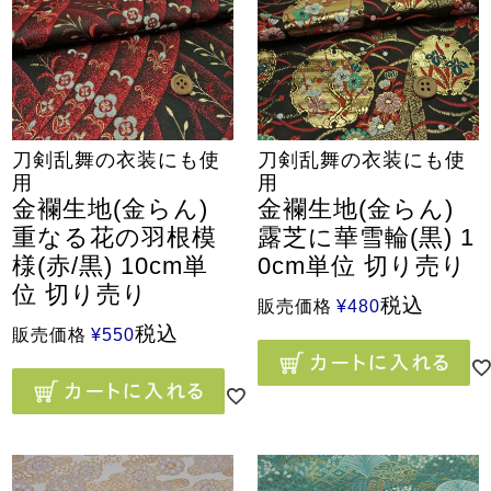
刀剣乱舞の衣装にも使
刀剣乱舞の衣装にも使
用
用
金襴生地(金らん)
金襴生地(金らん)
重なる花の羽根模
露芝に華雪輪(黒) 1
様(赤/黒) 10cm単
0cm単位 切り売り
位 切り売り
税込
販売価格
¥
480
税込
販売価格
¥
550