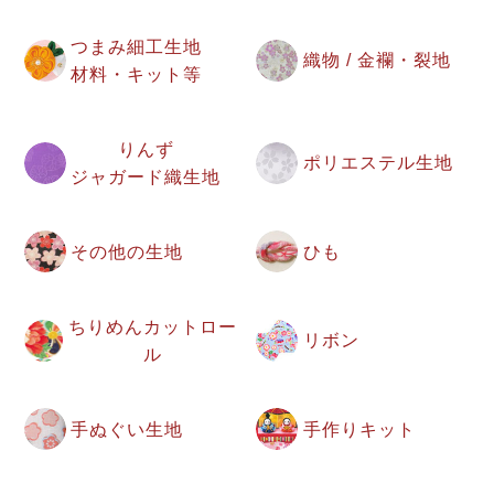
つまみ細工生地
織物 / 金襴・裂地
材料・キット等
りんず
ポリエステル生地
ジャガード織生地
その他の生地
ひも
ちりめんカットロー
リボン
ル
手ぬぐい生地
手作りキット