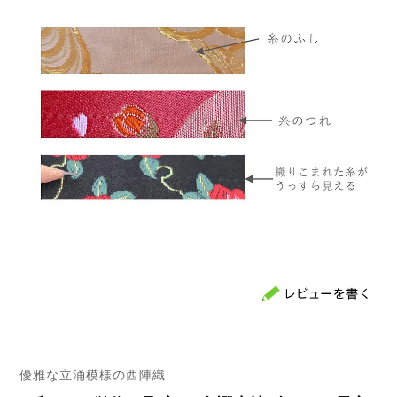
優雅な立涌模様の西陣織