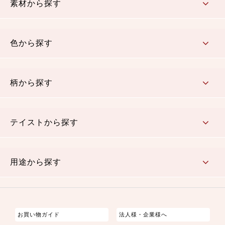
素材から探す
コットン／木綿素材（混紡含む）
ポリエステル素材（混紡含む）
レーヨン素材
シルク素材
麻／リネン（混紡含む）
本掲載生地
色から探す
赤・ピンク
黄色・オレンジ
茶・ベージュ
緑
青・紺
紫
白・アイボリー
黒・グレイ
金・銀
多色使い
リバーシブル
柄から探す
さくら柄
梅柄
和風花柄
洋テイスト花柄
植物柄
伝統柄・古典柄
飛鳥・奈良文様
かすり柄
動物柄
縞・ストライプ
水玉・ドット
チェック・格子
小紋柄
無地
テイストから探す
古典的
かわいい
華やか
モダン
レトロ
ベーシック
しぶい
男柄
おしゃれ
なごみ
洋テイスト
用途から探す
つまみ細工
ゆかた・じんべい
子供の着物
よさこい・舞台衣装
お祭り着
さむえ
エプロン・ホームウェア
ブラウス・シャツ・ワンピース
古ぶくさ
バッグ・ポーチ
インテリア
マスク
お買い物ガイド
法人様・企業様へ