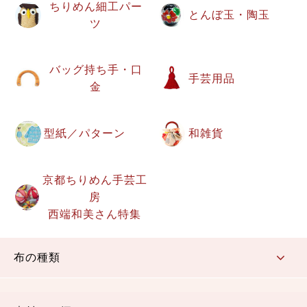
ちりめん細工パー
とんぼ玉・陶玉
ツ
バッグ持ち手・口
手芸用品
金
型紙／パターン
和雑貨
京都ちりめん手芸工
房
西端和美さん特集
布の種類
コットン／もめん生地
ちりめん生地
織物 金襴・裂地
りんず・ジャガード織生地
ポリエステル生地
その他の生地
ちりめんカットロール
リボン