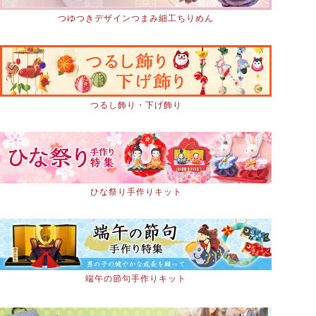
つゆつきデザインつまみ細工ちりめん
つるし飾り・下げ飾り
ひな祭り手作りキット
端午の節句手作りキット