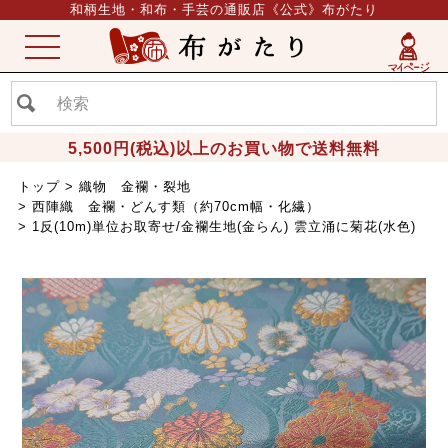
和柄生地・和布・手芸の通販店《公式》布がたり
ME
NU
5,500円(税込)以上のお買い物で送料無料
トップ
織物 金襴・裂地
西陣織 金襴・どんす類（約70cm幅・化繊）
1反(10m)単位お取寄せ/金襴生地(金らん) 雲立涌に菊花(水色)