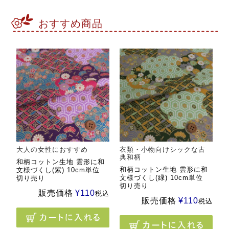
おすすめ商品
大人の女性におすすめ
衣類・小物向けシックな古
典和柄
和柄コットン生地 雲形に和
和柄コットン生地 雲形に和
文様づくし(紫) 10cm単位
文様づくし(緑) 10cm単位
切り売り
切り売り
販売価格
¥
110
税込
販売価格
¥
110
税込