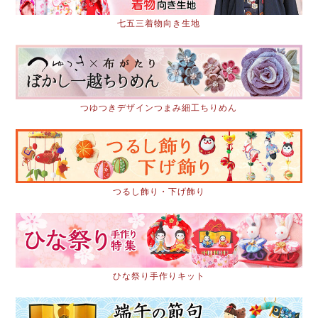
七五三着物向き生地
つゆつきデザインつまみ細工ちりめん
つるし飾り・下げ飾り
ひな祭り手作りキット