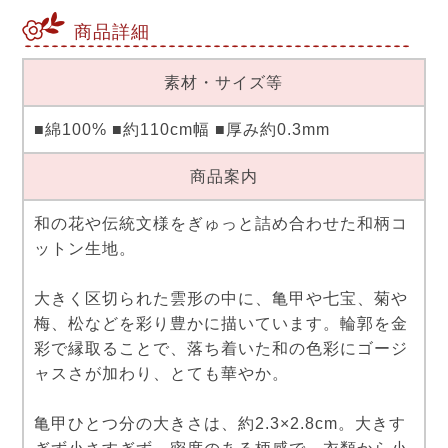
商品詳細
素材・サイズ等
■綿100% ■約110cm幅 ■厚み約0.3mm
商品案内
和の花や伝統文様をぎゅっと詰め合わせた和柄コ
ットン生地。
大きく区切られた雲形の中に、亀甲や七宝、菊や
梅、松などを彩り豊かに描いています。輪郭を金
彩で縁取ることで、落ち着いた和の色彩にゴージ
ャスさが加わり、とても華やか。
亀甲ひとつ分の大きさは、約2.3×2.8cm。大きす