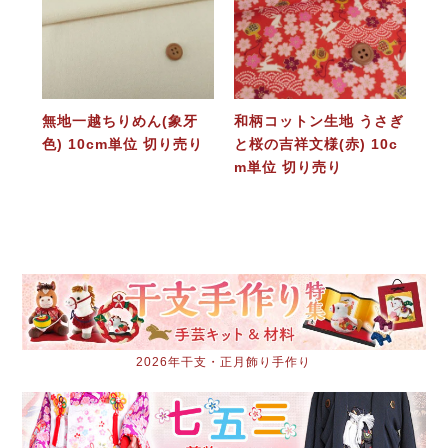
無地一越ちりめん(象牙
和柄コットン生地 うさぎ
色) 10cm単位 切り売り
と桜の吉祥文様(赤) 10c
m単位 切り売り
2026年干支・正月飾り手作り