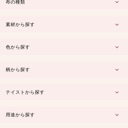
布の種類
コットン／もめん生地
ちりめん生地
織物 金襴・裂地
りんず・ジャガード織生地
ポリエステル生地
その他の生地
ちりめんカットロール
リボン
素材から探す
コットン／木綿素材（混紡含む）
ポリエステル素材（混紡含む）
レーヨン素材
シルク素材
麻／リネン（混紡含む）
本掲載生地
色から探す
赤・ピンク
黄色・オレンジ
茶・ベージュ
緑
青・紺
紫
白・アイボリー
黒・グレイ
金・銀
多色使い
リバーシブル
柄から探す
さくら柄
梅柄
和風花柄
洋テイスト花柄
植物柄
伝統柄・古典柄
飛鳥・奈良文様
かすり柄
動物柄
縞・ストライプ
水玉・ドット
チェック・格子
小紋柄
無地
テイストから探す
古典的
かわいい
華やか
モダン
レトロ
ベーシック
しぶい
男柄
おしゃれ
なごみ
洋テイスト
用途から探す