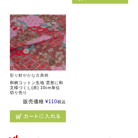
彩り鮮やかな古典柄
和柄コットン生地 雲形に和
文様づくし(赤) 10cm単位
切り売り
販売価格
¥
110
税込