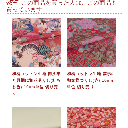
この商品を買った人は、この商品も
買っています
和柄コットン生地 御所車
和柄コットン生地 雲形に
と貝桶に和花尽くし(紅も
和文様づくし(赤) 10cm
も色) 10cm単位 切り売
単位 切り売り
り