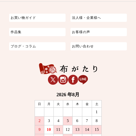
つまみ細工
ゆかた・じんべい
子供の着物
よさこい・舞台衣装
お祭り着
さむえ
エプロン・ホームウェア
ブラウス・シャツ・ワンピース
古ぶくさ
バッグ・ポーチ
インテリア
マスク
お買い物ガイド
法人様・企業様へ
作品集
お客様の声
ブログ・コラム
お問い合わせ