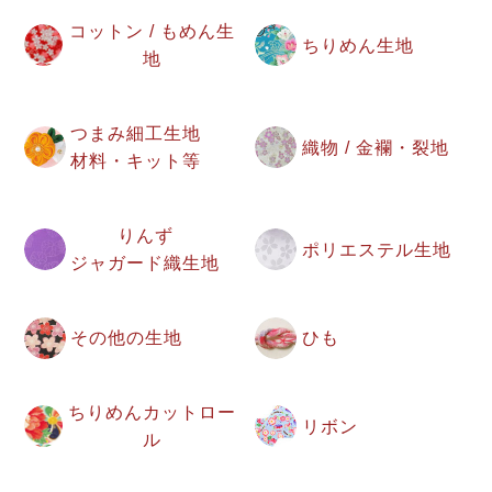
コットン / もめん生
ちりめん生地
地
つまみ細工生地
織物 / 金襴・裂地
材料・キット等
りんず
ポリエステル生地
ジャガード織生地
その他の生地
ひも
ちりめんカットロー
リボン
ル