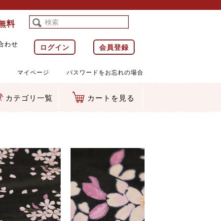
料無料
合わせ
ログイン
会員登録
マイページ
パスワードをお忘れの場合
カテゴリ一覧
カートを見る
等)
ルダー
ット類
カムマスコット
ラップ