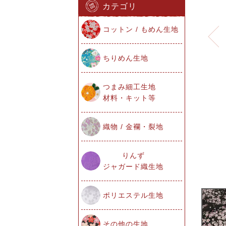
カテゴリ
コットン / もめん生地
ちりめん生地
つまみ細工生地
材料・キット等
織物 / 金襴・裂地
りんず
ジャガード織生地
ポリエステル生地
その他の生地