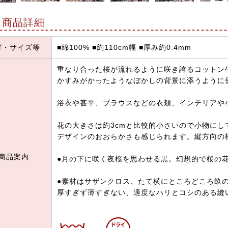
商品詳細
材・サイズ等
■綿100% ■約110cm幅 ■厚み約0.4mm
重なり合った桜が流れるように咲き誇るコットン
かすみがかったようなぼかしの背景に添うように
浴衣や甚平、ブラウスなどの衣類、インテリアや
花の大きさは約3cmと比較的小さいので小物に
デザインのおおらかさも感じられます。縦方向の柄
商品案内
●月の下に咲く夜桜を思わせる黒。幻想的で桜の
●素材はサザンクロス、たて横にところどころ畝
厚すぎず薄すぎない、適度なハリとコシのある縫