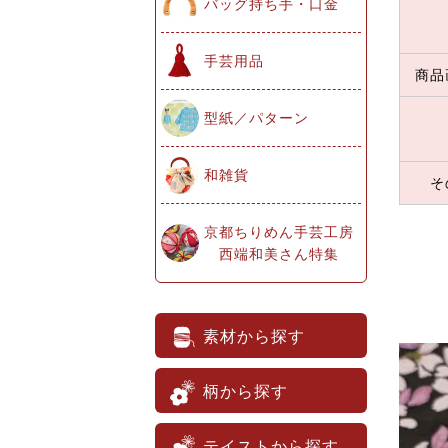
バッグ持ち手・口金
手芸用品
商品
型紙／パターン
和雑貨
そ
京都ちりめん手芸工房
西端和美さん特集
素材から探す
柄から探す
テイストから探す