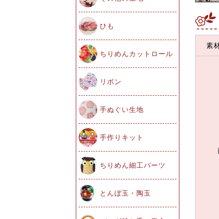
ひも
素
ちりめんカットロール
リボン
手ぬぐい生地
手作りキット
ちりめん細工パーツ
とんぼ玉・陶玉