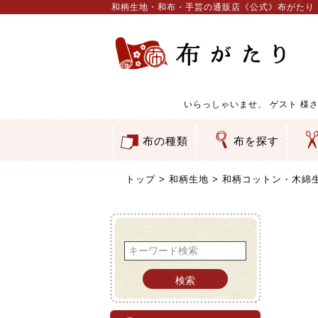
和柄生地・和布・手芸の通販店《公式》布がたり
いらっしゃいませ、
ゲスト
様さ
布の種類
布を探す
和柄生地
コットン／もめん生地
ちりめん生地
織物 金襴・裂地
りんず・ジャガード織生地
ポリエステル生地
服地
その他の生地
ちりめんカットロール
リボン
素材から探す
色から探す
柄から探す
テイストから探す
用途から探す
ち
刺
つ
動
ウ
バ
ア
押
カ
水
御
そ
トップ
和柄生地
和柄コットン・木綿
検索