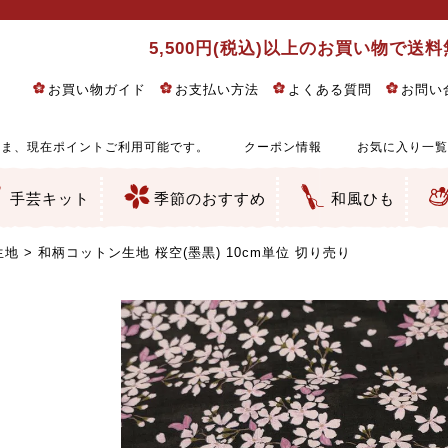
5,500円(税込)以上のお買い物で送
お買い物ガイド
お支払い方法
よくある質問
お問い
ま、現在ポイントご利用可能です。
クーポン情報
お気に入り一覧
手芸キット
季節のおすすめ
和風ひも
りめん細工・ちりめん手芸
し子・こぎん刺し
るし飾り・ひな祭り・端午の節句
物・干支
ェディング
ッグ・ポーチ・袋物
クセサリー・キーホルダー・根付類
絵・木目込み・手まり
ルトナージュ
引手芸
朱印帳
の他
和風花柄
モダン和風花柄
伝統柄
かすり柄
動物柄
縞・チェック・水玉など
その他の和風柄
洋風柄
グラデーション・ぼかし
無地・無地調
無地・手染めあづみ野木綿
ガーゼ生地
綿レース生地
つまみ細工向き
手ぬぐい
手芸用ちりめん
手芸用一越ちりめん
洗えるちりめん／ポリちりめん
正絹ちりめん／シルク
木綿ちりめん
オリジナル商品
西陣織 金襴・どんす類
西陣織 裂地・帯地
和柄りんず（綸子）生地・レーヨン
無地りんず（綸子）生地・レーヨン
ジャガード織
柄もの
無地・地模様
つまみ細工用カット済み生地
リネン／麻混生地
印伝調生地
たたみテープ／畳のへり
シルク生地
裏地
キュプラ・チュール
ゆかた・じんべい向き生地
つまみ細工生地・材料・キット等
七五三に～お子さまの着物向き生地
干支・正月手芸
つるしびな・つるし飾り
ひな祭り手作りキット
端午の節句手作りキット
鬼滅の刃・呪術廻戦特集
京都ちりめん手芸工房より・西端和美先生特集
コットン／木綿素材（混紡含む）
ポリエステル素材（混紡含む）
レーヨン素材
シルク素材
麻／リネン（混紡含む）
本掲載生地
赤・ピンク
黄色・オレンジ
茶・ベージュ
緑
青・紺
紫
白・アイボリー
黒・グレイ
金・銀
多色使い
リバーシブル
さくら柄
梅柄
和風花柄
洋テイスト花柄
植物柄
伝統柄・古典柄
飛鳥・奈良文様
かすり柄
動物柄
縞・ストライプ
水玉・ドット
チェック・格子
小紋柄
無地
古典的
かわいい
華やか
モダン
レトロ
ベーシック
しぶい
男柄
おしゃれ
なごみ
洋テイスト
つまみ細工
ゆかた・じんべい
子供の着物
ベビー袴&上着セット
よさこい・舞台衣装
お祭り着
さむえ
エプロン・ホームウェア
ブラウス・シャツ・ワンピース
古ぶくさ
バッグ・ポーチ
インテリア
マスク
ひな祭りちりめんキット
縁起物(ふくろう、まり、瓢箪
髪飾り・アクセサリー
根付・ストラップ・キーホ
巾着・がま口等
タペストリー
人形・動物
干支
その他
ふきん
コースター・ランチョンマ
バッグ・ポーチ類
その他
刺し子布（布のみ）
刺し子糸
つるしびな・つるし飾り
ひな祭り
端午の節句
動物
干支
リングピロー
ウェディングベア・ウエル
アクセサリー
ウェルカムボード
バッグ類
ポーチ類
ペンケース・メガネケース
コインケース
その他のケース・袋物
アクセサリー・髪飾り
キーホルダー・根付・スト
押絵
木目込み
手まり
たたみへり・たたみシート
ドールチャーム
編み物
刺しゅう
タペストリー
ビーズ手芸
布ぞうり
クリスマス・ハロウィン
その他のキット
夏休み手作り特集
ちりめん・木綿丸ひも
江戸打ちひも
人五・人八紐
メタリックヤーン／ひも
その他のひも
生地
和柄コットン生地 桜空(墨黒) 10cm単位 切り売り