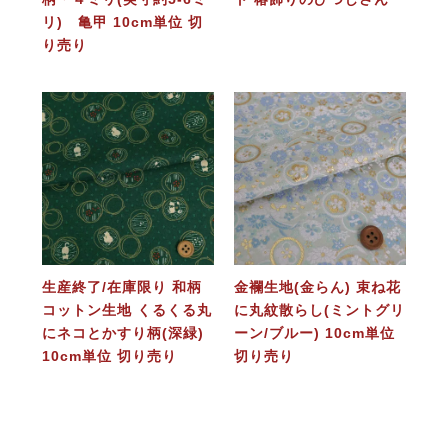
リ) 亀甲 10cm単位 切
り売り
生産終了/在庫限り 和柄
金襴生地(金らん) 束ね花
コットン生地 くるくる丸
に丸紋散らし(ミントグリ
にネコとかすり柄(深緑)
ーン/ブルー) 10cm単位
10cm単位 切り売り
切り売り