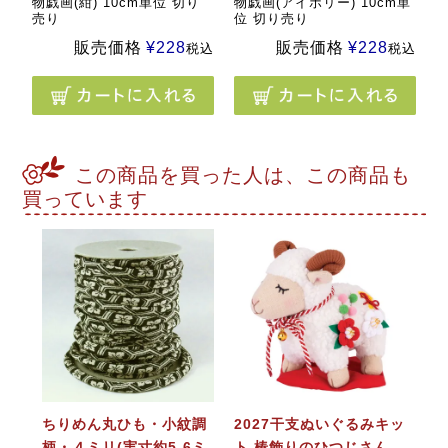
物戯画(紺) 10cm単位 切り
物戯画(アイボリー) 10cm単
売り
位 切り売り
販売価格
¥
228
販売価格
¥
228
税込
税込
この商品を買った人は、この商品も
買っています
ちりめん丸ひも・小紋調
2027干支ぬいぐるみキッ
柄・４ミリ(実寸約5-6ミ
ト 椿飾りのひつじさん