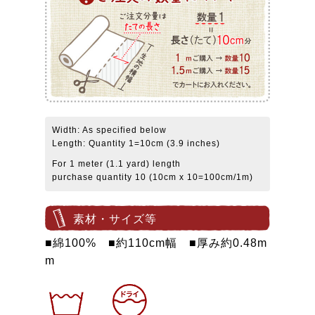
Width: As specified below
Length: Quantity 1=10cm (3.9 inches)
For 1 meter (1.1 yard) length
purchase quantity 10 (10cm x 10=100cm/1m)
素材・サイズ等
■綿100% ■約110cm幅 ■厚み約0.48m
m