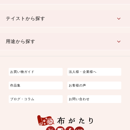
さくら柄
梅柄
和風花柄
洋テイスト花柄
植物柄
伝統柄・古典柄
飛鳥・奈良文様
かすり柄
動物柄
縞・ストライプ
水玉・ドット
チェック・格子
小紋柄
無地
テイストから探す
古典的
かわいい
華やか
モダン
レトロ
ベーシック
しぶい
男柄
おしゃれ
なごみ
洋テイスト
用途から探す
つまみ細工
ゆかた・じんべい
子供の着物
よさこい・舞台衣装
お祭り着
さむえ
エプロン・ホームウェア
ブラウス・シャツ・ワンピース
古ぶくさ
バッグ・ポーチ
インテリア
マスク
お買い物ガイド
法人様・企業様へ
作品集
お客様の声
ブログ・コラム
お問い合わせ