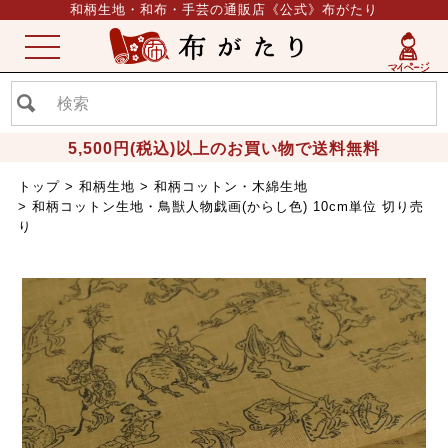
和柄生地・和布・手芸の通販店《公式》布がたり
ME
NU
5,500円(税込)以上のお買い物で送料無料
トップ
和柄生地
和柄コットン・木綿生地
和柄コットン生地・鳥獣人物戯画(からし色) 10cm単位 切り売
り