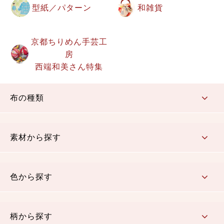
型紙／パターン
和雑貨
京都ちりめん手芸工
房
西端和美さん特集
布の種類
コットン／もめん生地
ちりめん生地
織物 金襴・裂地
りんず・ジャガード織生地
ポリエステル生地
その他の生地
ちりめんカットロール
リボン
素材から探す
コットン／木綿素材（混紡含む）
ポリエステル素材（混紡含む）
レーヨン素材
シルク素材
麻／リネン（混紡含む）
本掲載生地
色から探す
赤・ピンク
黄色・オレンジ
茶・ベージュ
緑
青・紺
紫
白・アイボリー
黒・グレイ
金・銀
多色使い
リバーシブル
柄から探す