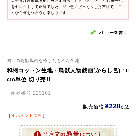
大好きな鳥獣戯画柄に思わず買ってしまいました。 色は辛子色
をセレクトして正解でした。渋い色にざっくりした布目で、こ
れから何を作ろうか楽しみです。
国宝の鳥獣戯画を模したもめん生地
和柄コットン生地・鳥獣人物戯画(からし色) 10
cm単位 切り売り
商品番号
220101
¥
228
販売価格
税込
[
4
ポイント進呈 ]