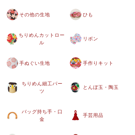
その他の生地
ひも
ちりめんカットロー
リボン
ル
手ぬぐい生地
手作りキット
ちりめん細工パー
とんぼ玉・陶玉
ツ
バッグ持ち手・口
手芸用品
金