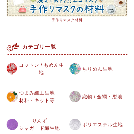
手作りマスク材料
カテゴリ一覧
コットン / もめん生
ちりめん生地
地
つまみ細工生地
織物 / 金襴・裂地
材料・キット等
りんず
ポリエステル生地
ジャガード織生地