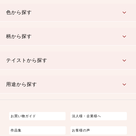
コットン／木綿素材（混紡含む）
ポリエステル素材（混紡含む）
レーヨン素材
シルク素材
麻／リネン（混紡含む）
本掲載生地
色から探す
赤・ピンク
黄色・オレンジ
茶・ベージュ
緑
青・紺
紫
白・アイボリー
黒・グレイ
金・銀
多色使い
リバーシブル
柄から探す
さくら柄
梅柄
和風花柄
洋テイスト花柄
植物柄
伝統柄・古典柄
飛鳥・奈良文様
かすり柄
動物柄
縞・ストライプ
水玉・ドット
チェック・格子
小紋柄
無地
テイストから探す
古典的
かわいい
華やか
モダン
レトロ
ベーシック
しぶい
男柄
おしゃれ
なごみ
洋テイスト
用途から探す
つまみ細工
ゆかた・じんべい
子供の着物
よさこい・舞台衣装
お祭り着
さむえ
エプロン・ホームウェア
ブラウス・シャツ・ワンピース
古ぶくさ
バッグ・ポーチ
インテリア
マスク
お買い物ガイド
法人様・企業様へ
作品集
お客様の声