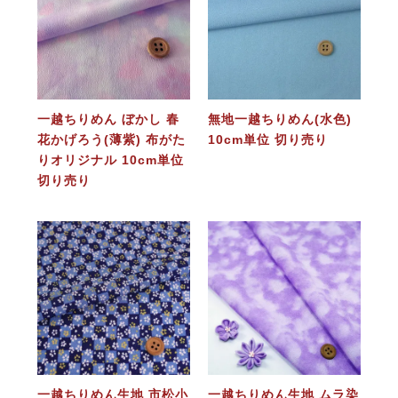
一越ちりめん ぼかし 春
無地一越ちりめん(水色)
花かげろう(薄紫) 布がた
10cm単位 切り売り
りオリジナル 10cm単位
切り売り
一越ちりめん生地 市松小
一越ちりめん生地 ムラ染