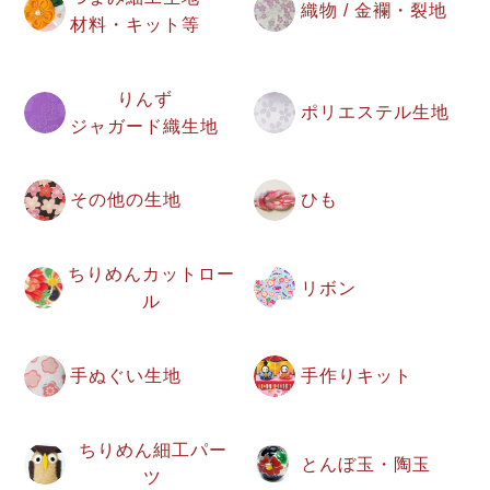
織物 / 金襴・裂地
材料・キット等
りんず
ポリエステル生地
ジャガード織生地
その他の生地
ひも
ちりめんカットロー
リボン
ル
手ぬぐい生地
手作りキット
ちりめん細工パー
とんぼ玉・陶玉
ツ