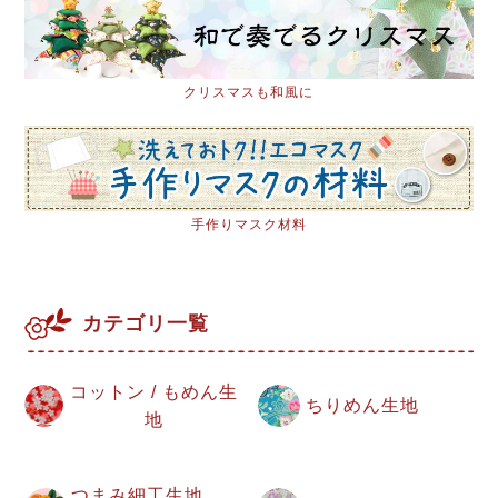
クリスマスも和風に
手作りマスク材料
カテゴリ一覧
コットン / もめん生
ちりめん生地
地
つまみ細工生地