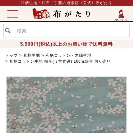
和柄生地・和布・手芸の通販店《公式》布がたり
ME
NU
5,500円(税込)以上のお買い物で送料無料
トップ
和柄生地
和柄コットン・木綿生地
和柄コットン生地 桜空(うす青磁) 10cm単位 切り売り