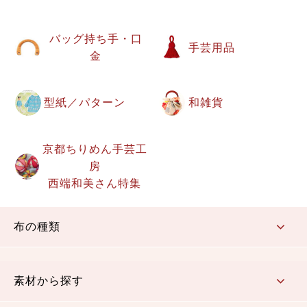
バッグ持ち手・口
手芸用品
金
型紙／パターン
和雑貨
京都ちりめん手芸工
房
西端和美さん特集
布の種類
コットン／もめん生地
ちりめん生地
織物 金襴・裂地
りんず・ジャガード織生地
ポリエステル生地
その他の生地
ちりめんカットロール
リボン
素材から探す