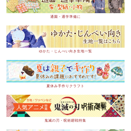
通園・通学準備に
ゆかた・じんべい向き生地一覧
夏休み手作りクラフト
鬼滅の刃・呪術廻戦特集