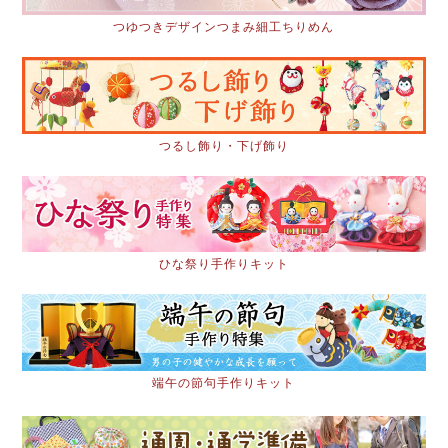
つゆつきデザインつまみ細工ちりめん
つるし飾り・下げ飾り
ひな祭り手作りキット
端午の節句手作りキット