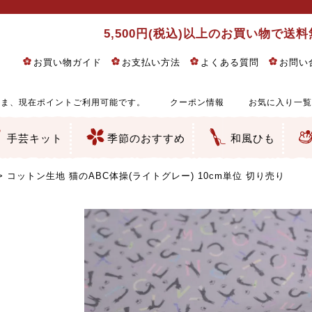
5,500円(税込)以上のお買い物で送
お買い物ガイド
お支払い方法
よくある質問
お問い
ま、現在ポイントご利用可能です。
クーポン情報
お気に入り一覧
手芸キット
季節のおすすめ
和風ひも
りめん細工・ちりめん手芸
し子・こぎん刺し
るし飾り・ひな祭り・端午の節句
物・干支
ェディング
ッグ・ポーチ・袋物
クセサリー・キーホルダー・根付類
絵・木目込み・手まり
ルトナージュ
引手芸
朱印帳
の他
和風花柄
モダン和風花柄
伝統柄
かすり柄
動物柄
縞・チェック・水玉など
その他の和風柄
洋風柄
グラデーション・ぼかし
無地・無地調
無地・手染めあづみ野木綿
ガーゼ生地
綿レース生地
つまみ細工向き
手ぬぐい
手芸用ちりめん
手芸用一越ちりめん
洗えるちりめん／ポリちりめん
正絹ちりめん／シルク
木綿ちりめん
オリジナル商品
西陣織 金襴・どんす類
西陣織 裂地・帯地
和柄りんず（綸子）生地・レーヨン
無地りんず（綸子）生地・レーヨン
ジャガード織
柄もの
無地・地模様
つまみ細工用カット済み生地
リネン／麻混生地
印伝調生地
たたみテープ／畳のへり
シルク生地
裏地
キュプラ・チュール
ゆかた・じんべい向き生地
つまみ細工生地・材料・キット等
七五三に～お子さまの着物向き生地
干支・正月手芸
つるしびな・つるし飾り
ひな祭り手作りキット
端午の節句手作りキット
鬼滅の刃・呪術廻戦特集
京都ちりめん手芸工房より・西端和美先生特集
コットン／木綿素材（混紡含む）
ポリエステル素材（混紡含む）
レーヨン素材
シルク素材
麻／リネン（混紡含む）
本掲載生地
赤・ピンク
黄色・オレンジ
茶・ベージュ
緑
青・紺
紫
白・アイボリー
黒・グレイ
金・銀
多色使い
リバーシブル
さくら柄
梅柄
和風花柄
洋テイスト花柄
植物柄
伝統柄・古典柄
飛鳥・奈良文様
かすり柄
動物柄
縞・ストライプ
水玉・ドット
チェック・格子
小紋柄
無地
古典的
かわいい
華やか
モダン
レトロ
ベーシック
しぶい
男柄
おしゃれ
なごみ
洋テイスト
つまみ細工
ゆかた・じんべい
子供の着物
ベビー袴&上着セット
よさこい・舞台衣装
お祭り着
さむえ
エプロン・ホームウェア
ブラウス・シャツ・ワンピース
古ぶくさ
バッグ・ポーチ
インテリア
マスク
ひな祭りちりめんキット
縁起物(ふくろう、まり、瓢箪
髪飾り・アクセサリー
根付・ストラップ・キーホ
巾着・がま口等
タペストリー
人形・動物
干支
その他
ふきん
コースター・ランチョンマ
バッグ・ポーチ類
その他
刺し子布（布のみ）
刺し子糸
つるしびな・つるし飾り
ひな祭り
端午の節句
動物
干支
リングピロー
ウェディングベア・ウエル
アクセサリー
ウェルカムボード
バッグ類
ポーチ類
ペンケース・メガネケース
コインケース
その他のケース・袋物
アクセサリー・髪飾り
キーホルダー・根付・スト
押絵
木目込み
手まり
たたみへり・たたみシート
ドールチャーム
編み物
刺しゅう
タペストリー
ビーズ手芸
布ぞうり
クリスマス・ハロウィン
その他のキット
夏休み手作り特集
ちりめん・木綿丸ひも
江戸打ちひも
人五・人八紐
メタリックヤーン／ひも
その他のひも
コットン生地 猫のABC体操(ライトグレー) 10cm単位 切り売り