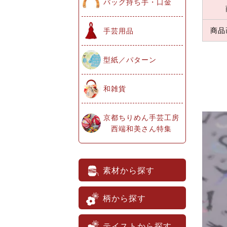
バッグ持ち手・口金
商品
手芸用品
型紙／パターン
和雑貨
京都ちりめん手芸工房
西端和美さん特集
素材から探す
柄から探す
テイストから探す