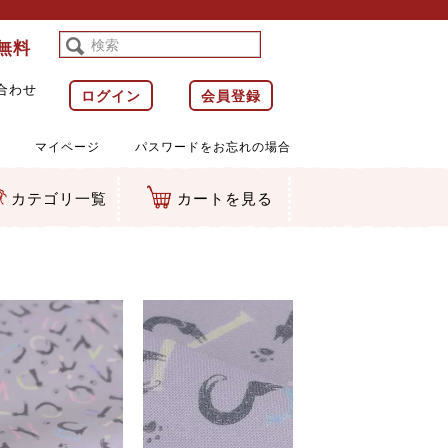
料無料
合わせ
ログイン
会員登録
マイページ
パスワードをお忘れの場合
カテゴリ一覧
カートを見る
等)
ルダー
ット類
カムマスコット
ラップ