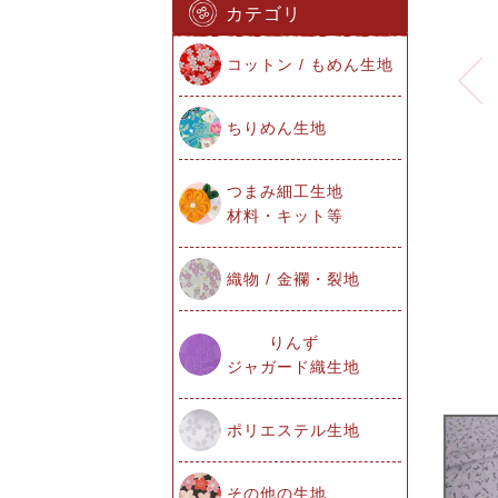
カテゴリ
コットン / もめん生地
ちりめん生地
つまみ細工生地
材料・キット等
織物 / 金襴・裂地
りんず
ジャガード織生地
ポリエステル生地
その他の生地