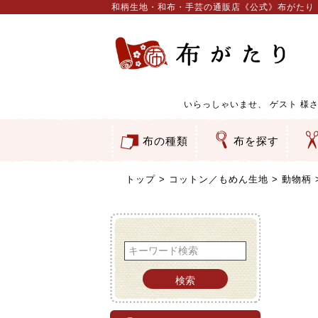
和柄生地・和布・手芸の通販店《公式》布がたり
いらっしゃいませ、
ゲスト
様さ
布の種類
布を探す
和柄生地
コットン／もめん生地
ちりめん生地
織物 金襴・裂地
りんず・ジャガード織生地
ポリエステル生地
服地
その他の生地
ちりめんカットロール
リボン
素材から探す
色から探す
柄から探す
テイストから探す
用途から探す
ち
刺
つ
動
ウ
バ
ア
押
カ
水
御
そ
トップ
コットン／もめん生地
動物柄
検索