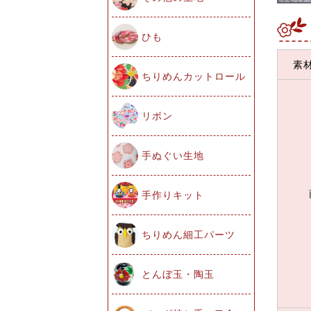
ひも
素
ちりめんカットロール
リボン
手ぬぐい生地
手作りキット
ちりめん細工パーツ
とんぼ玉・陶玉