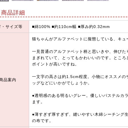
商品詳細
材・サイズ等
■綿100% ■約110cm幅 ■厚み約0.32mm
猫ちゃんがアルファベットに擬態している、キュ
一見普通のアルファベット柄と思いきや、伸びた
まぎれていて、とってもかわいいのです。ところ
ポイントが高いですね。
一文字の高さは約1.5cm程度。小物にオススメ
商品案内
ッグなどにいかがでしょうか。
●透明感のある明るいグレー。優しいパステルカ
ます。
●薄すぎず厚すぎず、縫いやすい木綿シーチング
の布です。