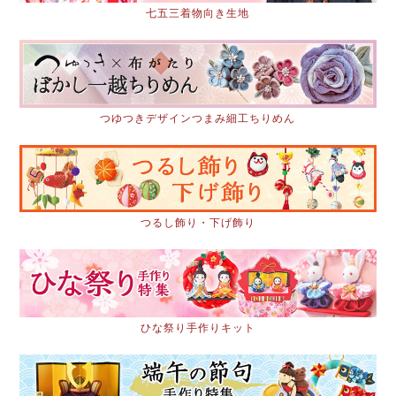
七五三着物向き生地
つゆつきデザインつまみ細工ちりめん
つるし飾り・下げ飾り
ひな祭り手作りキット