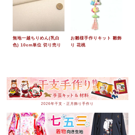
無地一越ちりめん(乳白
お雛様手作りキット 雛飾
色) 10cm単位 切り売り
り 花桃
2026年干支・正月飾り手作り