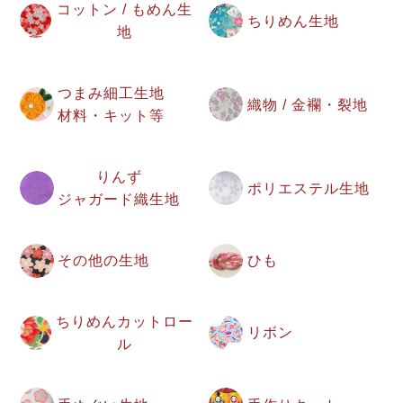
コットン / もめん生
ちりめん生地
地
つまみ細工生地
織物 / 金襴・裂地
材料・キット等
りんず
ポリエステル生地
ジャガード織生地
その他の生地
ひも
ちりめんカットロー
リボン
ル