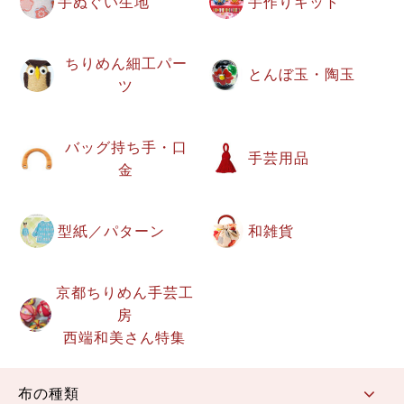
手ぬぐい生地
手作りキット
ちりめん細工パー
とんぼ玉・陶玉
ツ
バッグ持ち手・口
手芸用品
金
型紙／パターン
和雑貨
京都ちりめん手芸工
房
西端和美さん特集
布の種類