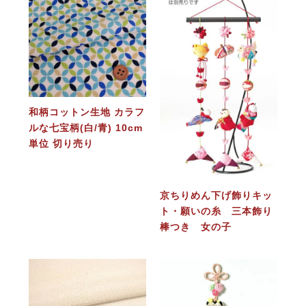
和柄コットン生地 カラフ
ルな七宝柄(白/青) 10cm
単位 切り売り
京ちりめん下げ飾りキッ
ト・願いの糸 三本飾り
棒つき 女の子