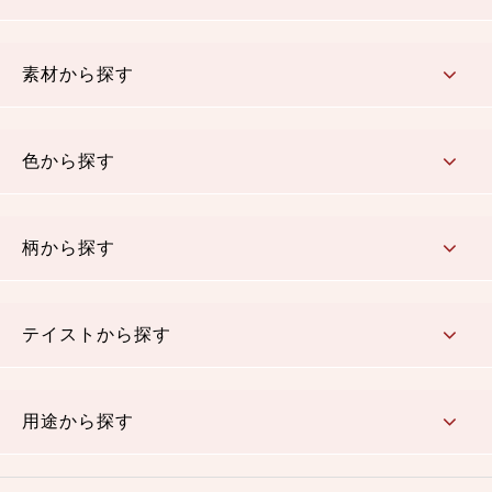
コットン／もめん生地
ちりめん生地
織物 金襴・裂地
りんず・ジャガード織生地
ポリエステル生地
その他の生地
ちりめんカットロール
リボン
素材から探す
コットン／木綿素材（混紡含む）
ポリエステル素材（混紡含む）
レーヨン素材
シルク素材
麻／リネン（混紡含む）
本掲載生地
色から探す
赤・ピンク
黄色・オレンジ
茶・ベージュ
緑
青・紺
紫
白・アイボリー
黒・グレイ
金・銀
多色使い
リバーシブル
柄から探す
さくら柄
梅柄
和風花柄
洋テイスト花柄
植物柄
伝統柄・古典柄
飛鳥・奈良文様
かすり柄
動物柄
縞・ストライプ
水玉・ドット
チェック・格子
小紋柄
無地
テイストから探す
古典的
かわいい
華やか
モダン
レトロ
ベーシック
しぶい
男柄
おしゃれ
なごみ
洋テイスト
用途から探す
つまみ細工
ゆかた・じんべい
子供の着物
よさこい・舞台衣装
お祭り着
さむえ
エプロン・ホームウェア
ブラウス・シャツ・ワンピース
古ぶくさ
バッグ・ポーチ
インテリア
マスク