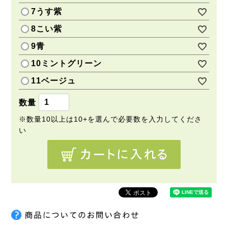
7うす紫
8こい紫
9青
10ミントグリーン
11ベージュ