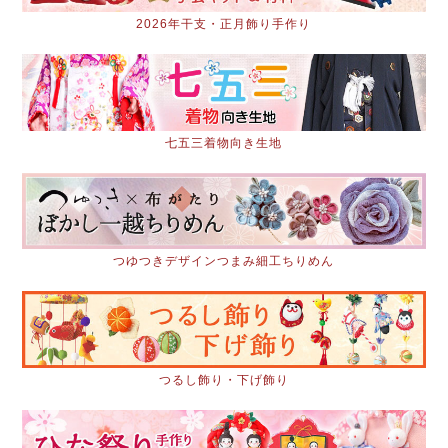
2026年干支・正月飾り手作り
七五三着物向き生地
つゆつきデザインつまみ細工ちりめん
つるし飾り・下げ飾り