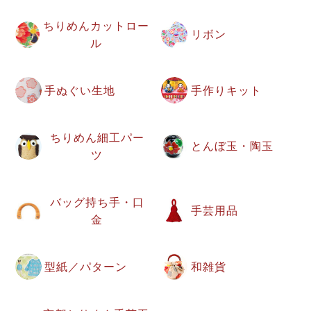
ちりめんカットロー
リボン
ル
手ぬぐい生地
手作りキット
ちりめん細工パー
とんぼ玉・陶玉
ツ
バッグ持ち手・口
手芸用品
金
型紙／パターン
和雑貨