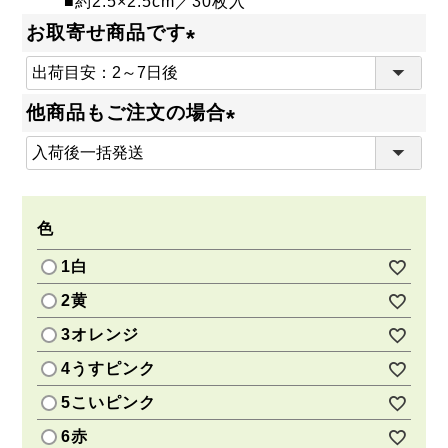
■約2.5×2.5cm／30枚入
お取寄せ商品です
(
必
他商品もご注文の場合
須
(
)
必
須
色
)
1白
2黄
3オレンジ
4うすピンク
5こいピンク
6赤