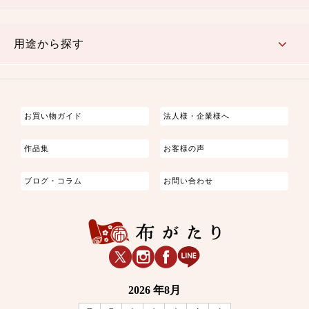
古典的
かわいい
華やか
モダン
レトロ
ベーシック
しぶい
男柄
おしゃれ
なごみ
洋テイスト
用途から探す
つまみ細工
ゆかた・じんべい
子供の着物
よさこい・舞台衣装
お祭り着
さむえ
エプロン・ホームウェア
ブラウス・シャツ・ワンピース
古ぶくさ
バッグ・ポーチ
インテリア
マスク
お買い物ガイド
法人様・企業様へ
作品集
お客様の声
ブログ・コラム
お問い合わせ