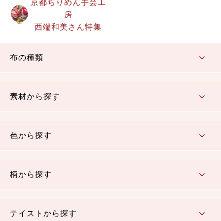
京都ちりめん手芸工
房
西端和美さん特集
布の種類
コットン／もめん生地
ちりめん生地
織物 金襴・裂地
りんず・ジャガード織生地
ポリエステル生地
その他の生地
ちりめんカットロール
リボン
素材から探す
コットン／木綿素材（混紡含む）
ポリエステル素材（混紡含む）
レーヨン素材
シルク素材
麻／リネン（混紡含む）
本掲載生地
色から探す
赤・ピンク
黄色・オレンジ
茶・ベージュ
緑
青・紺
紫
白・アイボリー
黒・グレイ
金・銀
多色使い
リバーシブル
柄から探す
さくら柄
梅柄
和風花柄
洋テイスト花柄
植物柄
伝統柄・古典柄
飛鳥・奈良文様
かすり柄
動物柄
縞・ストライプ
水玉・ドット
チェック・格子
小紋柄
無地
テイストから探す