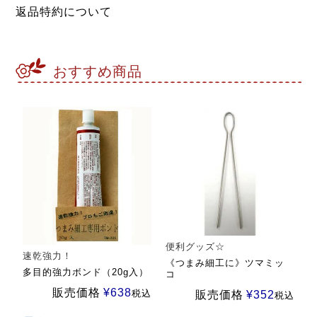
返品特約について
おすすめ商品
便利グッズ☆
速乾強力！
《つまみ細工に》ツマミッ
多目的強力ボンド（20g入）
コ
販売価格
¥
638
税込
販売価格
¥
352
税込