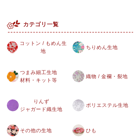
カテゴリ一覧
コットン / もめん生
ちりめん生地
地
つまみ細工生地
織物 / 金襴・裂地
材料・キット等
りんず
ポリエステル生地
ジャガード織生地
その他の生地
ひも