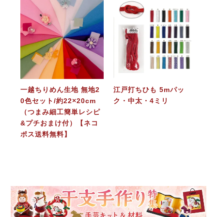
一越ちりめん生地 無地2
江戸打ちひも 5mパッ
0色セット/約22×20cm
ク・中太・4ミリ
（つまみ細工簡単レシピ
&プチおまけ付）【ネコ
ポス送料無料】