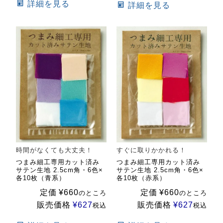
詳細を見る
詳細を見る
時間がなくても大丈夫！
すぐに取りかかれる！
つまみ細工専用カット済み
つまみ細工専用カット済み
サテン生地 2.5cm角・6色×
サテン生地 2.5cm角・6色×
各10枚（青系）
各10枚（赤系）
定価
¥
660
定価
¥
660
のところ
のところ
販売価格
¥
627
販売価格
¥
627
税込
税込