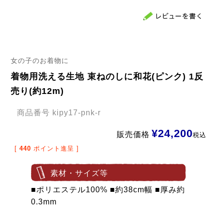
女の子のお着物に
着物用洗える生地 束ねのしに和花(ピンク) 1反
売り(約12m)
商品番号
kipy17-pnk-r
¥
24,200
販売価格
税込
[
440
ポイント進呈 ]
素材・サイズ等
■ポリエステル100% ■約38cm幅 ■厚み約
0.3mm