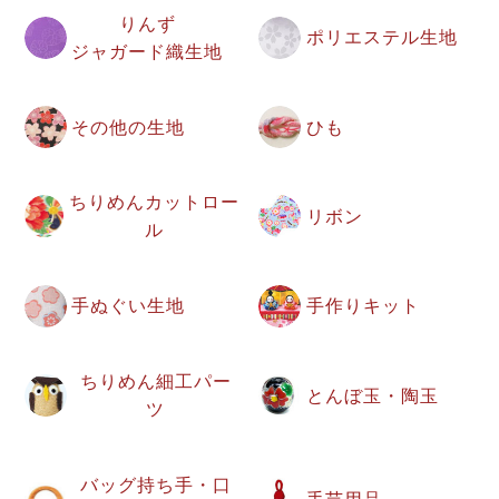
りんず
ポリエステル生地
ジャガード織生地
その他の生地
ひも
ちりめんカットロー
リボン
ル
手ぬぐい生地
手作りキット
ちりめん細工パー
とんぼ玉・陶玉
ツ
バッグ持ち手・口