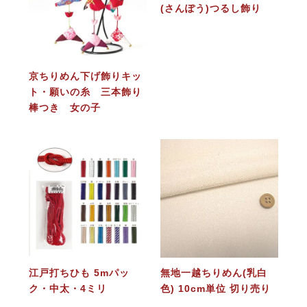
(さんぽう)つるし飾り
京ちりめん下げ飾りキッ
ト・願いの糸 三本飾り
棒つき 女の子
江戸打ちひも 5mパッ
無地一越ちりめん(乳白
ク・中太・4ミリ
色) 10cm単位 切り売り