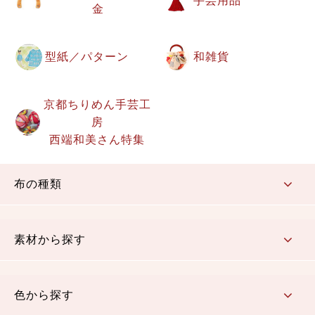
手芸用品
金
型紙／パターン
和雑貨
京都ちりめん手芸工
房
西端和美さん特集
布の種類
コットン／もめん生地
ちりめん生地
織物 金襴・裂地
りんず・ジャガード織生地
ポリエステル生地
その他の生地
ちりめんカットロール
リボン
素材から探す
コットン／木綿素材（混紡含む）
ポリエステル素材（混紡含む）
レーヨン素材
シルク素材
麻／リネン（混紡含む）
本掲載生地
色から探す