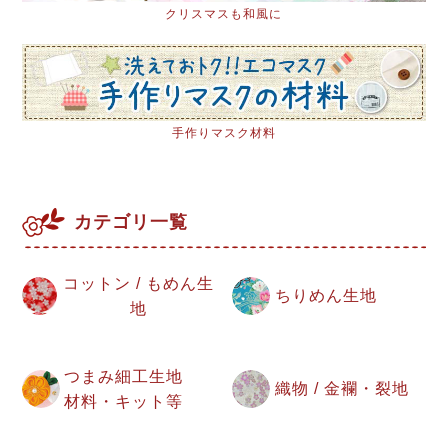
クリスマスも和風に
手作りマスク材料
カテゴリ一覧
コットン / もめん生
ちりめん生地
地
つまみ細工生地
織物 / 金襴・裂地
材料・キット等