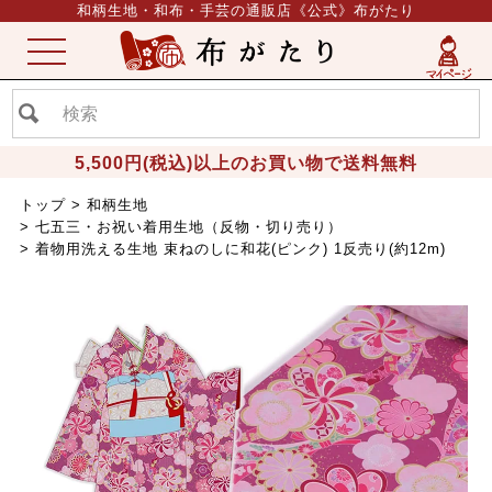
和柄生地・和布・手芸の通販店《公式》布がたり
ME
NU
5,500円(税込)以上のお買い物で送料無料
トップ
和柄生地
七五三・お祝い着用生地（反物・切り売り）
着物用洗える生地 束ねのしに和花(ピンク) 1反売り(約12m)