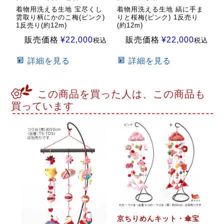
着物用洗える生地 宝尽くし
着物用洗える生地 縞に手ま
雲取り柄にかのこ梅(ピンク)
りと桜梅(ピンク) 1反売り
1反売り(約12m)
(約12m)
販売価格
¥
22,000
販売価格
¥
22,000
税込
税込
詳細を見る
詳細を見る
この商品を買った人は、この商品も
買っています
京ちりめんキット・傘宝