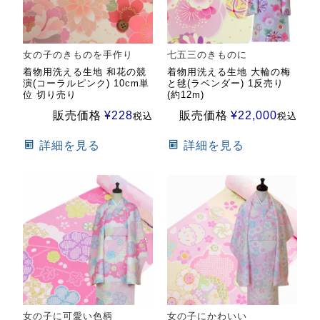
女の子のきものを手作り
七五三のきものに
着物用洗える生地 和花の競
着物用洗える生地 大輪の梅
演(コーラルピンク) 10cm単
と毬(ラベンダー) 1反売り
位 切り売り
(約12m)
販売価格
¥
228
販売価格
¥
22,000
税込
税込
詳細を見る
詳細を見る
女の子に可愛い色柄
女の子にかわいい