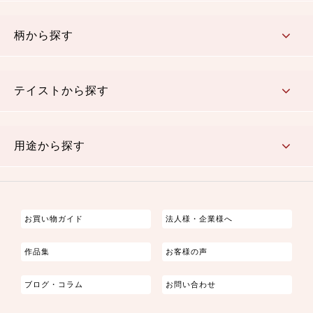
赤・ピンク
黄色・オレンジ
茶・ベージュ
緑
青・紺
紫
白・アイボリー
黒・グレイ
金・銀
多色使い
リバーシブル
柄から探す
さくら柄
梅柄
和風花柄
洋テイスト花柄
植物柄
伝統柄・古典柄
飛鳥・奈良文様
かすり柄
動物柄
縞・ストライプ
水玉・ドット
チェック・格子
小紋柄
無地
テイストから探す
古典的
かわいい
華やか
モダン
レトロ
ベーシック
しぶい
男柄
おしゃれ
なごみ
洋テイスト
用途から探す
つまみ細工
ゆかた・じんべい
子供の着物
よさこい・舞台衣装
お祭り着
さむえ
エプロン・ホームウェア
ブラウス・シャツ・ワンピース
古ぶくさ
バッグ・ポーチ
インテリア
マスク
お買い物ガイド
法人様・企業様へ
作品集
お客様の声
ブログ・コラム
お問い合わせ