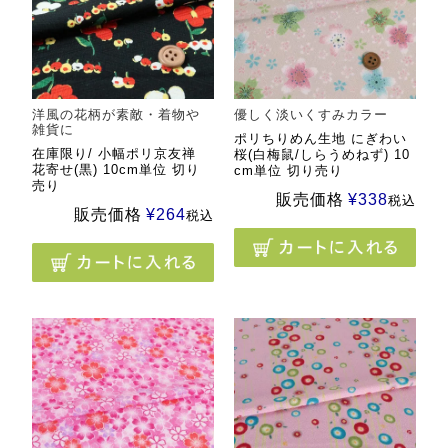
洋風の花柄が素敵・着物や
優しく淡いくすみカラー
雑貨に
ポリちりめん生地 にぎわい
在庫限り/ 小幅ポリ京友禅
桜(白梅鼠/しらうめねず) 10
花寄せ(黒) 10cm単位 切り
cm単位 切り売り
売り
販売価格
¥
338
税込
販売価格
¥
264
税込