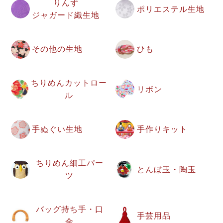
りんず
ポリエステル生地
ジャガード織生地
その他の生地
ひも
ちりめんカットロー
リボン
ル
手ぬぐい生地
手作りキット
ちりめん細工パー
とんぼ玉・陶玉
ツ
バッグ持ち手・口
手芸用品
金