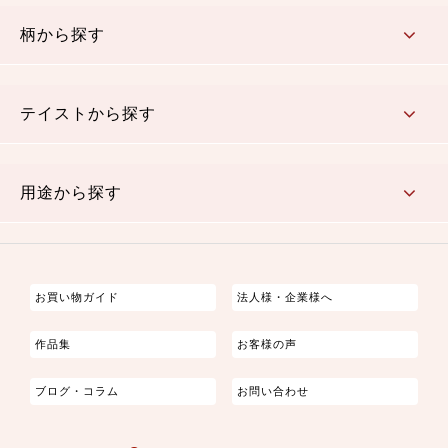
赤・ピンク
黄色・オレンジ
茶・ベージュ
緑
青・紺
紫
白・アイボリー
黒・グレイ
金・銀
多色使い
リバーシブル
柄から探す
さくら柄
梅柄
和風花柄
洋テイスト花柄
植物柄
伝統柄・古典柄
飛鳥・奈良文様
かすり柄
動物柄
縞・ストライプ
水玉・ドット
チェック・格子
小紋柄
無地
テイストから探す
古典的
かわいい
華やか
モダン
レトロ
ベーシック
しぶい
男柄
おしゃれ
なごみ
洋テイスト
用途から探す
つまみ細工
ゆかた・じんべい
子供の着物
よさこい・舞台衣装
お祭り着
さむえ
エプロン・ホームウェア
ブラウス・シャツ・ワンピース
古ぶくさ
バッグ・ポーチ
インテリア
マスク
お買い物ガイド
法人様・企業様へ
作品集
お客様の声
ブログ・コラム
お問い合わせ