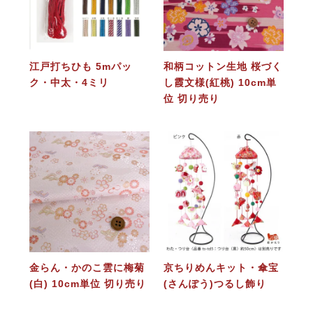
江戸打ちひも 5mパッ
和柄コットン生地 桜づく
ク・中太・4ミリ
し霞文様(紅桃) 10cm単
位 切り売り
金らん・かのこ雲に梅菊
京ちりめんキット・傘宝
(白) 10cm単位 切り売り
(さんぽう)つるし飾り