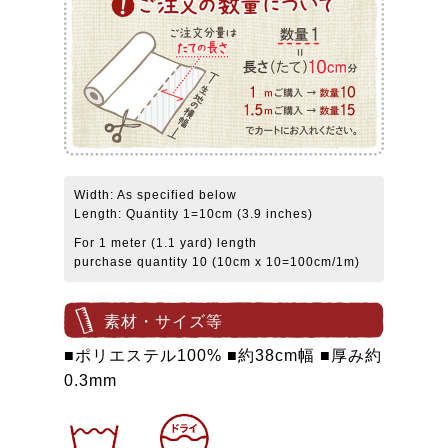
Width: As specified below
Length: Quantity 1=10cm (3.9 inches)
For 1 meter (1.1 yard) length
purchase quantity 10 (10cm x 10=100cm/1m)
素材・サイズ等
■ポリエステル100% ■約38cm幅 ■厚み約
0.3mm