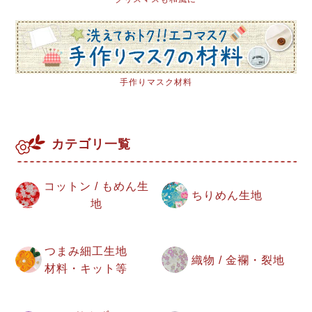
手作りマスク材料
カテゴリ一覧
コットン / もめん生
ちりめん生地
地
つまみ細工生地
織物 / 金襴・裂地
材料・キット等