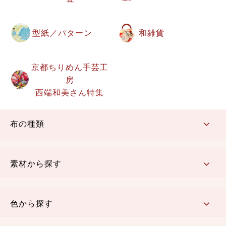
型紙／パターン
和雑貨
京都ちりめん手芸工
房
西端和美さん特集
布の種類
コットン／もめん生地
ちりめん生地
織物 金襴・裂地
りんず・ジャガード織生地
ポリエステル生地
その他の生地
ちりめんカットロール
リボン
素材から探す
コットン／木綿素材（混紡含む）
ポリエステル素材（混紡含む）
レーヨン素材
シルク素材
麻／リネン（混紡含む）
本掲載生地
色から探す