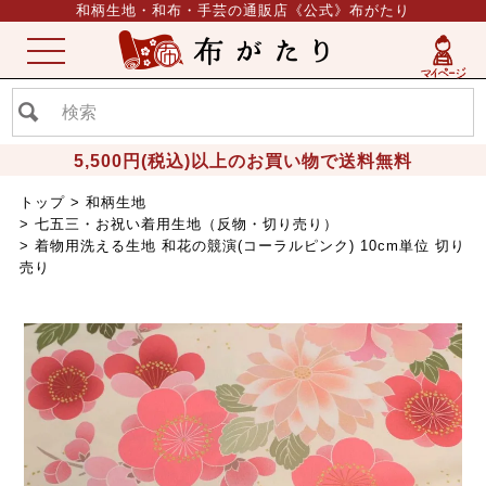
和柄生地・和布・手芸の通販店《公式》布がたり
ME
NU
5,500円(税込)以上のお買い物で送料無料
トップ
和柄生地
七五三・お祝い着用生地（反物・切り売り）
着物用洗える生地 和花の競演(コーラルピンク) 10cm単位 切り
売り