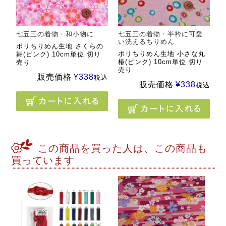
七五三の着物・和小物に
七五三の着物・半衿に可愛
い洗えるちりめん
ポリちりめん生地 さくらの
ポリちりめん生地 小さな丸
舞(ピンク) 10cm単位 切り
椿(ピンク) 10cm単位 切り
売り
売り
販売価格
¥
338
税込
販売価格
¥
338
税込
この商品を買った人は、この商品も
買っています