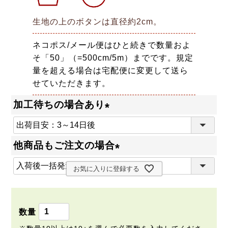
生地の上のボタンは直径約2cm。
ネコポス/メール便はひと続きで数量およ
そ「50」（=500cm/5m）までです。規定
量を超える場合は宅配便に変更して送ら
せていただきます。
加工待ちの場合あり
(
必
他商品もご注文の場合
須
(
)
お気に入りに登録する
必
須
)