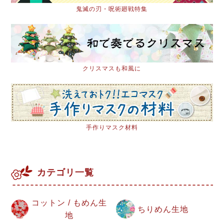
鬼滅の刃・呪術廻戦特集
クリスマスも和風に
手作りマスク材料
カテゴリ一覧
コットン / もめん生
ちりめん生地
地