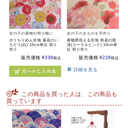
女の子の着物や和小物に
女の子のきものを手作り
ポリちりめん生地 菊花のい
着物用洗える生地 和花の競
ろどり(白) 10cm単位 切り
演(コーラルピンク) 10cm単
売り
位 切り売り
販売価格
¥
338
販売価格
¥
228
税込
税込
詳細を見る
この商品を買った人は、この商品も
買っています