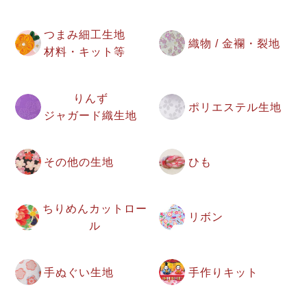
つまみ細工生地
織物 / 金襴・裂地
材料・キット等
りんず
ポリエステル生地
ジャガード織生地
その他の生地
ひも
ちりめんカットロー
リボン
ル
手ぬぐい生地
手作りキット