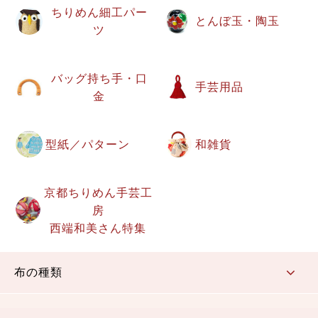
ちりめん細工パー
とんぼ玉・陶玉
ツ
バッグ持ち手・口
手芸用品
金
型紙／パターン
和雑貨
京都ちりめん手芸工
房
西端和美さん特集
布の種類
コットン／もめん生地
ちりめん生地
織物 金襴・裂地
りんず・ジャガード織生地
ポリエステル生地
その他の生地
ちりめんカットロール
リボン