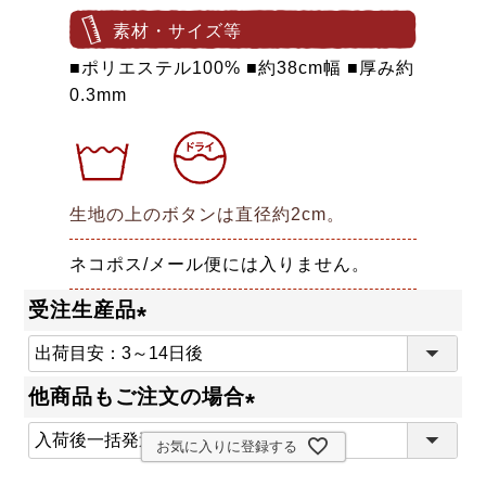
素材・サイズ等
■ポリエステル100% ■約38cm幅 ■厚み約
0.3mm
生地の上のボタンは直径約2cm。
ネコポス/メール便には入りません。
受注生産品
(
必
他商品もご注文の場合
須
(
)
お気に入りに登録する
必