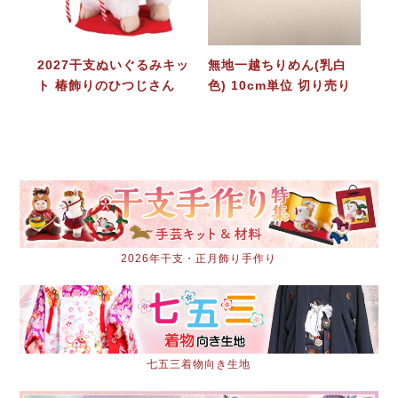
2027干支ぬいぐるみキッ
無地一越ちりめん(乳白
ト 椿飾りのひつじさん
色) 10cm単位 切り売り
2026年干支・正月飾り手作り
七五三着物向き生地