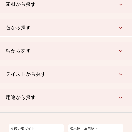
素材から探す
コットン／木綿素材（混紡含む）
ポリエステル素材（混紡含む）
レーヨン素材
シルク素材
麻／リネン（混紡含む）
本掲載生地
色から探す
赤・ピンク
黄色・オレンジ
茶・ベージュ
緑
青・紺
紫
白・アイボリー
黒・グレイ
金・銀
多色使い
リバーシブル
柄から探す
さくら柄
梅柄
和風花柄
洋テイスト花柄
植物柄
伝統柄・古典柄
飛鳥・奈良文様
かすり柄
動物柄
縞・ストライプ
水玉・ドット
チェック・格子
小紋柄
無地
テイストから探す
古典的
かわいい
華やか
モダン
レトロ
ベーシック
しぶい
男柄
おしゃれ
なごみ
洋テイスト
用途から探す
つまみ細工
ゆかた・じんべい
子供の着物
よさこい・舞台衣装
お祭り着
さむえ
エプロン・ホームウェア
ブラウス・シャツ・ワンピース
古ぶくさ
バッグ・ポーチ
インテリア
マスク
お買い物ガイド
法人様・企業様へ