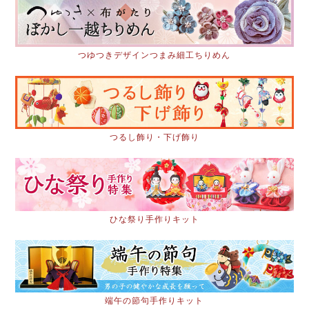
つゆつきデザインつまみ細工ちりめん
つるし飾り・下げ飾り
ひな祭り手作りキット
端午の節句手作りキット