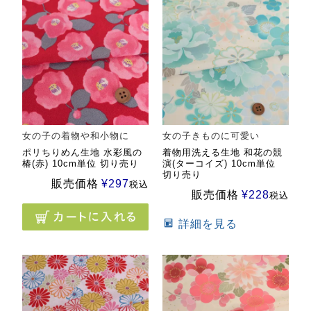
女の子の着物や和小物に
女の子きものに可愛い
ポリちりめん生地 水彩風の
着物用洗える生地 和花の競
椿(赤) 10cm単位 切り売り
演(ターコイズ) 10cm単位
切り売り
販売価格
¥
297
税込
販売価格
¥
228
税込
詳細を見る