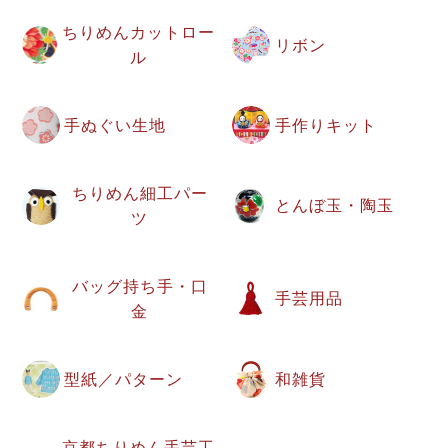
ちりめんカットロー
リボン
ル
手ぬぐい生地
手作りキット
ちりめん細工パー
とんぼ玉・陶玉
ツ
バッグ持ち手・口
手芸用品
金
型紙／パターン
和雑貨
京都ちりめん手芸工