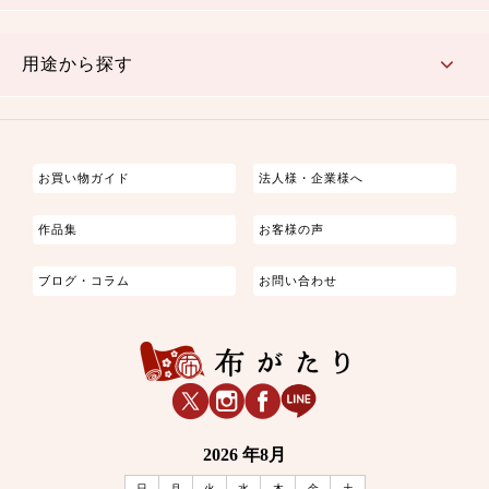
古典的
かわいい
華やか
モダン
レトロ
ベーシック
しぶい
男柄
おしゃれ
なごみ
洋テイスト
用途から探す
つまみ細工
ゆかた・じんべい
子供の着物
よさこい・舞台衣装
お祭り着
さむえ
エプロン・ホームウェア
ブラウス・シャツ・ワンピース
古ぶくさ
バッグ・ポーチ
インテリア
マスク
お買い物ガイド
法人様・企業様へ
作品集
お客様の声
ブログ・コラム
お問い合わせ