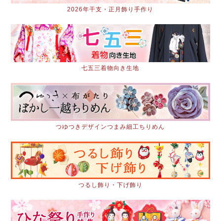
2026年干支・正月飾り手作り
七五三着物向き生地
つゆつきデザインつまみ細工ちりめん
つるし飾り・下げ飾り