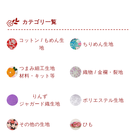
カテゴリ一覧
コットン / もめん生
ちりめん生地
地
つまみ細工生地
織物 / 金襴・裂地
材料・キット等
りんず
ポリエステル生地
ジャガード織生地
その他の生地
ひも