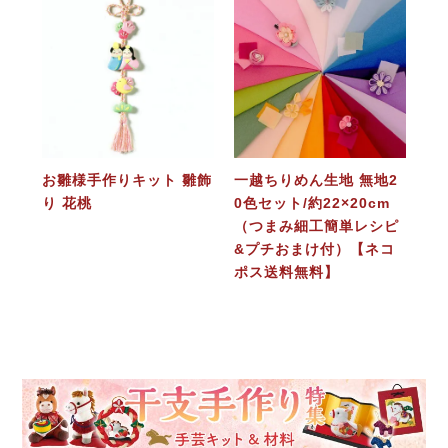
お雛様手作りキット 雛飾
一越ちりめん生地 無地2
り 花桃
0色セット/約22×20cm
（つまみ細工簡単レシピ
&プチおまけ付）【ネコ
ポス送料無料】