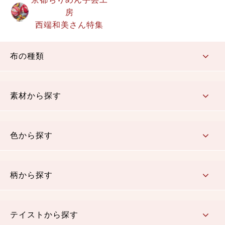
房
西端和美さん特集
布の種類
コットン／もめん生地
ちりめん生地
織物 金襴・裂地
りんず・ジャガード織生地
ポリエステル生地
その他の生地
ちりめんカットロール
リボン
素材から探す
コットン／木綿素材（混紡含む）
ポリエステル素材（混紡含む）
レーヨン素材
シルク素材
麻／リネン（混紡含む）
本掲載生地
色から探す
赤・ピンク
黄色・オレンジ
茶・ベージュ
緑
青・紺
紫
白・アイボリー
黒・グレイ
金・銀
多色使い
リバーシブル
柄から探す
さくら柄
梅柄
和風花柄
洋テイスト花柄
植物柄
伝統柄・古典柄
飛鳥・奈良文様
かすり柄
動物柄
縞・ストライプ
水玉・ドット
チェック・格子
小紋柄
無地
テイストから探す