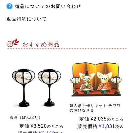
返品特約について
おすすめ商品
雛人形手作りキット チワワ
のおひなさま
雪洞（ぼんぼり）
定価
¥
2,035
のところ
定価
¥
3,520
販売価格
¥
1,831
のところ
税込