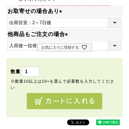
お取寄せの場合あり
(
必
他商品もご注文の場合
須
(
)
お気に入りに登録する
必
須
)