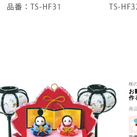
桜
お
作
商