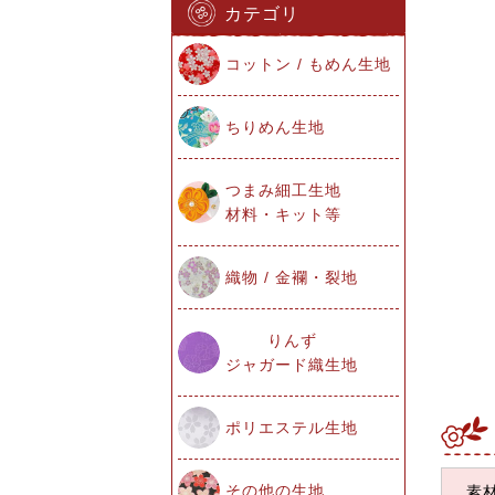
カテゴリ
コットン / もめん生地
ちりめん生地
つまみ細工生地
材料・キット等
織物 / 金襴・裂地
りんず
ジャガード織生地
ポリエステル生地
その他の生地
素