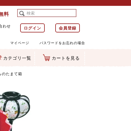
料無料
合わせ
ログイン
会員登録
マイページ
パスワードをお忘れの場合
カテゴリ一覧
カートを見る
等)
ルダー
ット類
カムマスコット
ラップ
らのたまて箱