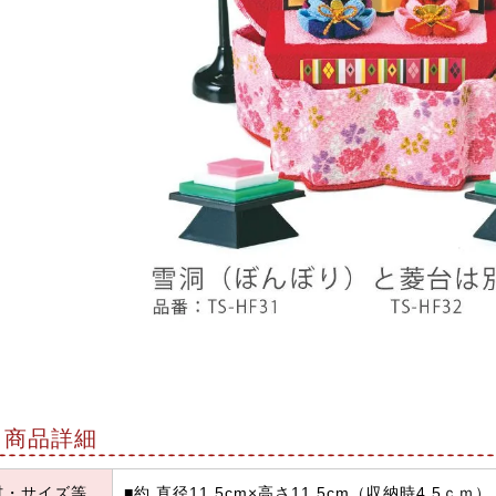
商品詳細
材・サイズ等
■約 直径11.5cm×高さ11.5cm（収納時4.5ｃｍ）