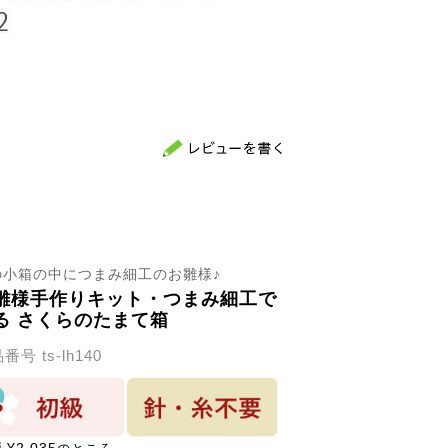
の小箱の中につまみ細工のお雛様♪
雛様手作りキット・つまみ細工で
る さくらのたまて箱
品番号
ts-lh140