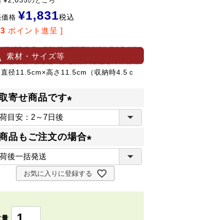
価
¥
2,035
のところ
¥
1,831
税込
売価格
33
ポイント進呈 ]
素材・サイズ等
 直径11.5cm×高さ11.5cm（収納時4.5ｃ
）
取寄せ商品です
(
必
商品もご注文の場合
須
(
)
必
お気に入りに登録する
須
)