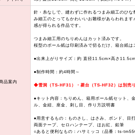
針・糸なしで、縫わずに作れるつまみ細工のひな
み細工のとってもかわいいお雛様があらわれます
感が得られる作品です。
つまみ細工用のちりめんはカット済みです。
桜型のボール紙は印刷済みで切るだけ、箱台紙は
●出来上がりサイズ：約 直径11.5cm×高さ11.5c
●制作時間：約4時間～
商品案内
◆雪洞（TS-HF31）・菱台（TS-HF32）は別売
●キット内容：ちりめん、箱用ボール紙セット、
ル、金紐、座金、刺し目、作り方説明書
●用意するもの：ものさし、はさみ、ボンド、目
両面テープ、セロハンテープ、ほお紅、鉛筆
○あると便利なもの：ハサミッコ（品番：ts-tm55