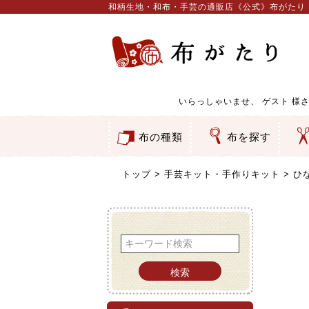
和柄生地・和布・手芸の通販店《公式》布がたり
いらっしゃいませ、
ゲスト
様さ
布の種類
布を探す
和柄生地
コットン／もめん生地
ちりめん生地
織物 金襴・裂地
りんず・ジャガード織生地
ポリエステル生地
服地
その他の生地
ちりめんカットロール
リボン
素材から探す
色から探す
柄から探す
テイストから探す
用途から探す
ち
刺
つ
動
ウ
バ
ア
押
カ
水
御
そ
トップ
手芸キット・手作りキット
ひ
検索