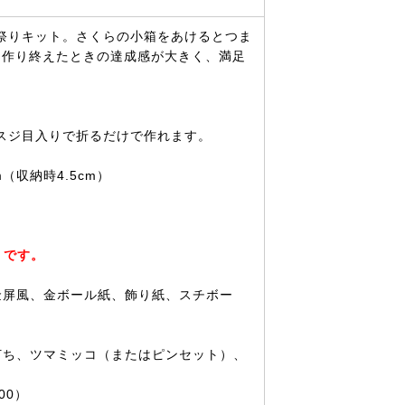
祭りキット。さくらの小箱をあけるとつま
♪作り終えたときの達成感が大きく、満足
スジ目入りで折るだけで作れます。
m（収納時4.5cm）
りです。
金屏風、金ボール紙、飾り紙、スチボー
打ち、ツマミッコ（またはピンセット）、
00）