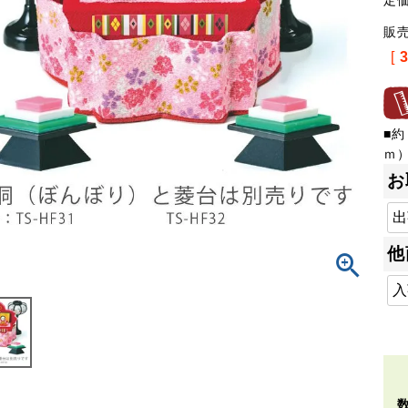
定
販
[
■約
ｍ
お
他