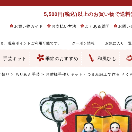
5,500円(税込)以上のお買い物で送
お買い物ガイド
お支払い方法
よくある質問
お問い
ま、現在ポイントご利用可能です。
クーポン情報
お気に入り一覧
手芸キット
季節のおすすめ
和風ひも
りめん細工・ちりめん手芸
し子・こぎん刺し
るし飾り・ひな祭り・端午の節句
物・干支
ェディング
ッグ・ポーチ・袋物
クセサリー・キーホルダー・根付類
絵・木目込み・手まり
ルトナージュ
引手芸
朱印帳
の他
和風花柄
モダン和風花柄
伝統柄
かすり柄
動物柄
縞・チェック・水玉など
その他の和風柄
洋風柄
グラデーション・ぼかし
無地・無地調
無地・手染めあづみ野木綿
ガーゼ生地
綿レース生地
つまみ細工向き
手ぬぐい
手芸用ちりめん
手芸用一越ちりめん
洗えるちりめん／ポリちりめん
正絹ちりめん／シルク
木綿ちりめん
オリジナル商品
西陣織 金襴・どんす類
西陣織 裂地・帯地
和柄りんず（綸子）生地・レーヨン
無地りんず（綸子）生地・レーヨン
ジャガード織
柄もの
無地・地模様
つまみ細工用カット済み生地
リネン／麻混生地
印伝調生地
たたみテープ／畳のへり
シルク生地
裏地
キュプラ・チュール
ゆかた・じんべい向き生地
つまみ細工生地・材料・キット等
七五三に～お子さまの着物向き生地
干支・正月手芸
つるしびな・つるし飾り
ひな祭り手作りキット
端午の節句手作りキット
鬼滅の刃・呪術廻戦特集
京都ちりめん手芸工房より・西端和美先生特集
コットン／木綿素材（混紡含む）
ポリエステル素材（混紡含む）
レーヨン素材
シルク素材
麻／リネン（混紡含む）
本掲載生地
赤・ピンク
黄色・オレンジ
茶・ベージュ
緑
青・紺
紫
白・アイボリー
黒・グレイ
金・銀
多色使い
リバーシブル
さくら柄
梅柄
和風花柄
洋テイスト花柄
植物柄
伝統柄・古典柄
飛鳥・奈良文様
かすり柄
動物柄
縞・ストライプ
水玉・ドット
チェック・格子
小紋柄
無地
古典的
かわいい
華やか
モダン
レトロ
ベーシック
しぶい
男柄
おしゃれ
なごみ
洋テイスト
つまみ細工
ゆかた・じんべい
子供の着物
ベビー袴&上着セット
よさこい・舞台衣装
お祭り着
さむえ
エプロン・ホームウェア
ブラウス・シャツ・ワンピース
古ぶくさ
バッグ・ポーチ
インテリア
マスク
ひな祭りちりめんキット
縁起物(ふくろう、まり、瓢箪
髪飾り・アクセサリー
根付・ストラップ・キーホ
巾着・がま口等
タペストリー
人形・動物
干支
その他
ふきん
コースター・ランチョンマ
バッグ・ポーチ類
その他
刺し子布（布のみ）
刺し子糸
つるしびな・つるし飾り
ひな祭り
端午の節句
動物
干支
リングピロー
ウェディングベア・ウエル
アクセサリー
ウェルカムボード
バッグ類
ポーチ類
ペンケース・メガネケース
コインケース
その他のケース・袋物
アクセサリー・髪飾り
キーホルダー・根付・スト
押絵
木目込み
手まり
たたみへり・たたみシート
ドールチャーム
編み物
刺しゅう
タペストリー
ビーズ手芸
布ぞうり
クリスマス・ハロウィン
その他のキット
夏休み手作り特集
ちりめん・木綿丸ひも
江戸打ちひも
人五・人八紐
メタリックヤーン／ひも
その他のひも
な祭り
ちりめん手芸
お雛様手作りキット・つまみ細工で作る さく