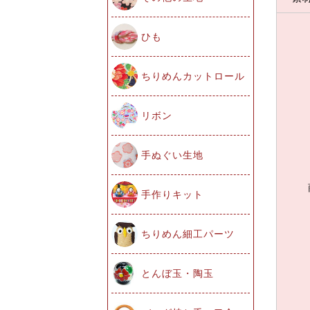
ひも
ちりめんカットロール
リボン
手ぬぐい生地
手作りキット
ちりめん細工パーツ
とんぼ玉・陶玉