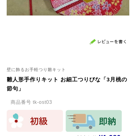
壁に飾るお手軽つり雛キット
雛人形手作りキット お細工つりびな「3月桃の
節句」
商品番号
tk-ost03