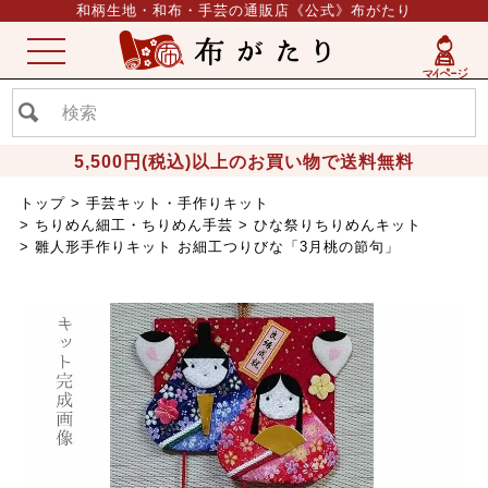
和柄生地・和布・手芸の通販店《公式》布がたり
ME
NU
5,500円(税込)以上のお買い物で送料無料
トップ
手芸キット・手作りキット
ちりめん細工・ちりめん手芸
ひな祭りちりめんキット
雛人形手作りキット お細工つりびな「3月桃の節句」