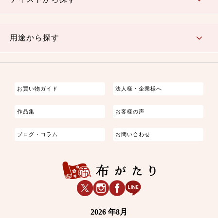
古典的
かわいい
華やか
モダン
レトロ
ベーシック
しぶい
男柄
おしゃれ
なごみ
洋テイスト
用途から探す
つまみ細工
ゆかた・じんべい
子供の着物
よさこい・舞台衣装
お祭り着
さむえ
エプロン・ホームウェア
ブラウス・シャツ・ワンピース
古ぶくさ
バッグ・ポーチ
インテリア
マスク
お買い物ガイド
法人様・企業様へ
作品集
お客様の声
ブログ・コラム
お問い合わせ