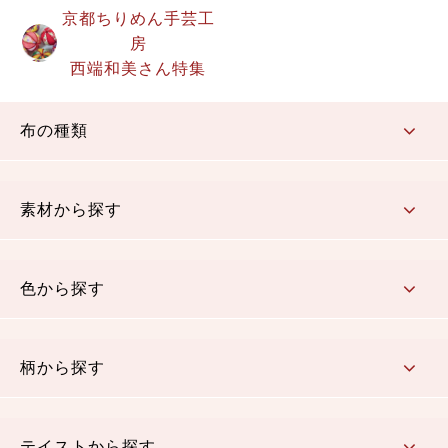
京都ちりめん手芸工
房
西端和美さん特集
布の種類
コットン／もめん生地
ちりめん生地
織物 金襴・裂地
りんず・ジャガード織生地
ポリエステル生地
その他の生地
ちりめんカットロール
リボン
素材から探す
コットン／木綿素材（混紡含む）
ポリエステル素材（混紡含む）
レーヨン素材
シルク素材
麻／リネン（混紡含む）
本掲載生地
色から探す
赤・ピンク
黄色・オレンジ
茶・ベージュ
緑
青・紺
紫
白・アイボリー
黒・グレイ
金・銀
多色使い
リバーシブル
柄から探す
さくら柄
梅柄
和風花柄
洋テイスト花柄
植物柄
伝統柄・古典柄
飛鳥・奈良文様
かすり柄
動物柄
縞・ストライプ
水玉・ドット
チェック・格子
小紋柄
無地
テイストから探す