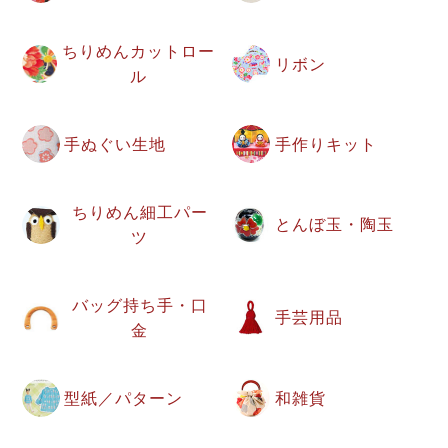
ちりめんカットロー
リボン
ル
手ぬぐい生地
手作りキット
ちりめん細工パー
とんぼ玉・陶玉
ツ
バッグ持ち手・口
手芸用品
金
型紙／パターン
和雑貨