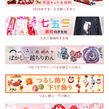
2026年干支・正月飾り手作り
七五三着物向き生地
つゆつきデザインつまみ細工ちりめん
つるし飾り・下げ飾り