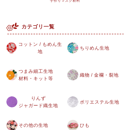
手作りマスク材料
カテゴリ一覧
コットン / もめん生
ちりめん生地
地
つまみ細工生地
織物 / 金襴・裂地
材料・キット等
りんず
ポリエステル生地
ジャガード織生地
その他の生地
ひも