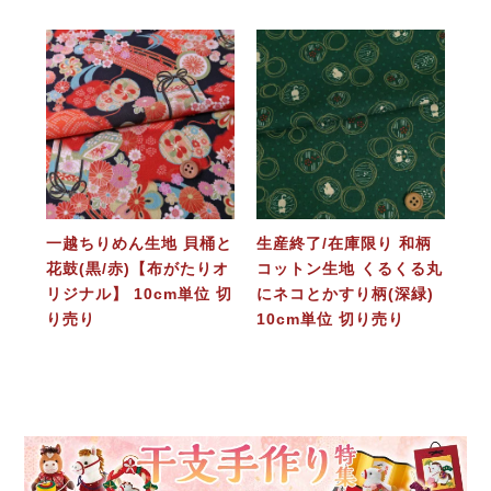
一越ちりめん生地 貝桶と
生産終了/在庫限り 和柄
花鼓(黒/赤)【布がたりオ
コットン生地 くるくる丸
リジナル】 10cm単位 切
にネコとかすり柄(深緑)
り売り
10cm単位 切り売り