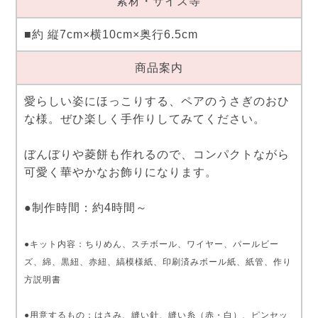
素材・サイズ等
■約 縦7cm×横10cm×奥行6.5cm
商品案内
愛らしい姿にほっこりする、ペアのうさぎのおひ
な様。ぜひ楽しく手作りしてみてください。
ぼんぼりや菱餅も作れるので、コンパクトながら
可愛く華やかなお飾りになります。
●制作時間：約4時間～
●キット内容：ちりめん、スチボール、ワイヤー、パールビー
ズ、綿、黒紐、赤紐、縞模様紙、印刷済みボール紙、紙管、作り
方説明書
●用意するもの：はさみ、縫い針、縫い糸（赤・白）、ピンセッ