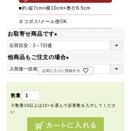
■約 縦7cm×横10cm×奥行6.5cm
ネコポス/メール便OK
お取寄せ商品です
(
必
他商品もご注文の場合
須
(
)
お気に入りに登録する
必
須
)