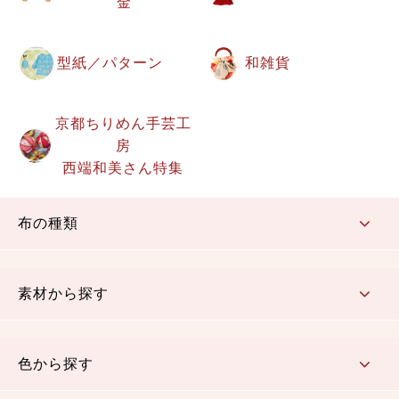
金
型紙／パターン
和雑貨
京都ちりめん手芸工
房
西端和美さん特集
布の種類
コットン／もめん生地
ちりめん生地
織物 金襴・裂地
りんず・ジャガード織生地
ポリエステル生地
その他の生地
ちりめんカットロール
リボン
素材から探す
コットン／木綿素材（混紡含む）
ポリエステル素材（混紡含む）
レーヨン素材
シルク素材
麻／リネン（混紡含む）
本掲載生地
色から探す