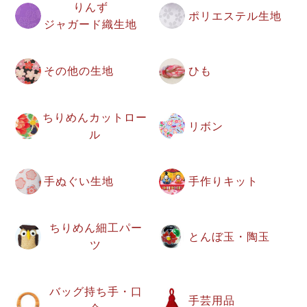
りんず
ポリエステル生地
ジャガード織生地
その他の生地
ひも
ちりめんカットロー
リボン
ル
手ぬぐい生地
手作りキット
ちりめん細工パー
とんぼ玉・陶玉
ツ
バッグ持ち手・口
手芸用品