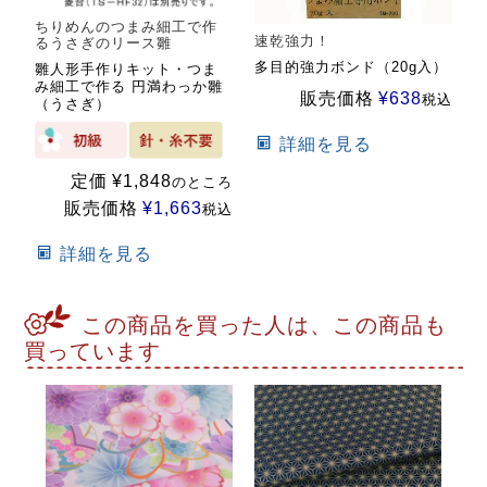
ちりめんのつまみ細工で作
速乾強力！
るうさぎのリース雛
多目的強力ボンド（20g入）
雛人形手作りキット・つま
み細工で作る 円満わっか雛
販売価格
¥
638
税込
（うさぎ）
詳細を見る
定価
¥
1,848
のところ
販売価格
¥
1,663
税込
詳細を見る
この商品を買った人は、この商品も
買っています