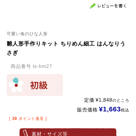
可愛い兔のひな人形
雛人形手作りキット ちりめん細工 はんなりう
さぎ
商品番号
ts-hm27
定価
¥
1,848
のところ
¥
1,663
販売価格
税込
[
30
ポイント進呈 ]
素材・サイズ等