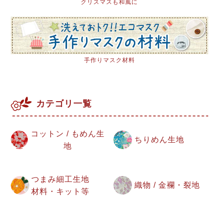
クリスマスも和風に
手作りマスク材料
カテゴリ一覧
コットン / もめん生
ちりめん生地
地
つまみ細工生地
織物 / 金襴・裂地
材料・キット等