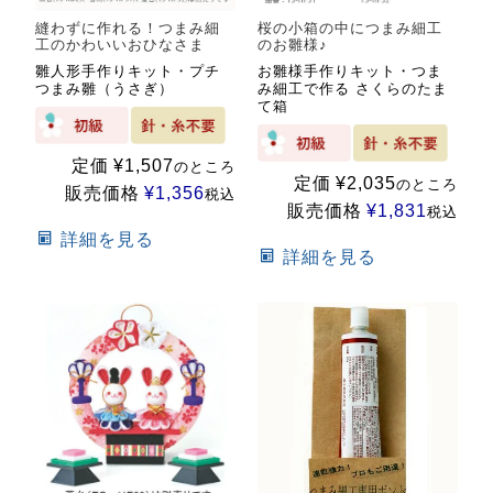
縫わずに作れる！つまみ細
桜の小箱の中につまみ細工
工のかわいいおひなさま
のお雛様♪
雛人形手作りキット・プチ
お雛様手作りキット・つま
つまみ雛（うさぎ）
み細工で作る さくらのたま
て箱
定価
¥
1,507
のところ
定価
¥
2,035
のところ
販売価格
¥
1,356
税込
販売価格
¥
1,831
税込
詳細を見る
詳細を見る