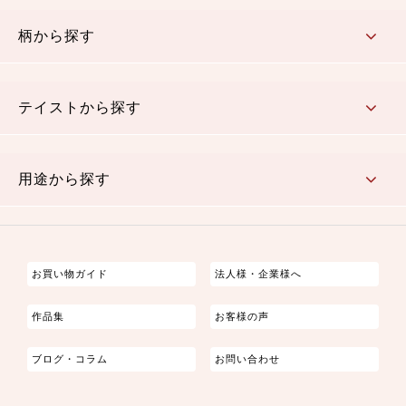
赤・ピンク
黄色・オレンジ
茶・ベージュ
緑
青・紺
紫
白・アイボリー
黒・グレイ
金・銀
多色使い
リバーシブル
柄から探す
さくら柄
梅柄
和風花柄
洋テイスト花柄
植物柄
伝統柄・古典柄
飛鳥・奈良文様
かすり柄
動物柄
縞・ストライプ
水玉・ドット
チェック・格子
小紋柄
無地
テイストから探す
古典的
かわいい
華やか
モダン
レトロ
ベーシック
しぶい
男柄
おしゃれ
なごみ
洋テイスト
用途から探す
つまみ細工
ゆかた・じんべい
子供の着物
よさこい・舞台衣装
お祭り着
さむえ
エプロン・ホームウェア
ブラウス・シャツ・ワンピース
古ぶくさ
バッグ・ポーチ
インテリア
マスク
お買い物ガイド
法人様・企業様へ
作品集
お客様の声
ブログ・コラム
お問い合わせ