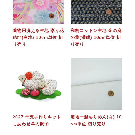
着物用洗える生地 彩り花
和柄コットン生地 金の麻
結び(白地) 10cm単位 切
の葉(濃紺) 10cm単位 切
り売り
り売り
2027 干支手作りキット
無地一越ちりめん(白) 10
しあわせ羊の親子
cm単位 切り売り