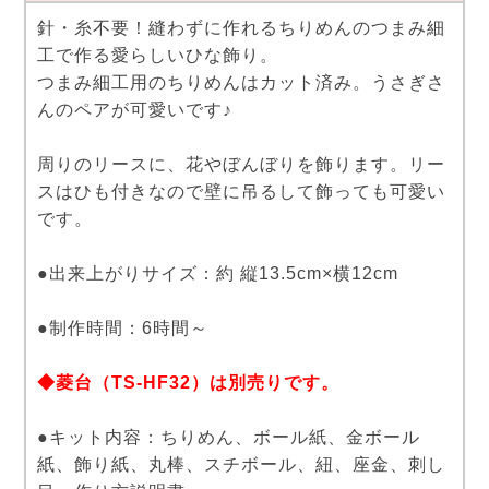
針・糸不要！縫わずに作れるちりめんのつまみ細
工で作る愛らしいひな飾り。
つまみ細工用のちりめんはカット済み。うさぎさ
んのペアが可愛いです♪
周りのリースに、花やぼんぼりを飾ります。リー
スはひも付きなので壁に吊るして飾っても可愛い
です。
●出来上がりサイズ：約 縦13.5cm×横12cm
●制作時間：6時間～
◆菱台（TS-HF32）は別売りです。
●キット内容：ちりめん、ボール紙、金ボール
紙、飾り紙、丸棒、スチボール、紐、座金、刺し