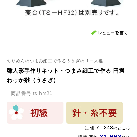
ちりめんのつまみ細工で作るうさぎのリース雛
雛人形手作りキット・つまみ細工で作る 円満
わっか雛（うさぎ）
商品番号
ts-hm21
定価
¥
1,848
のところ
¥
1,663