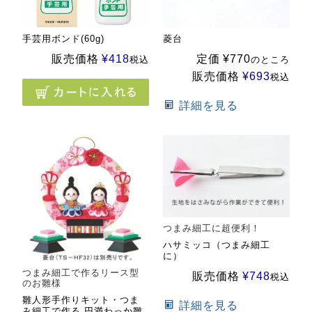
手芸用ボンド(60g)
菱台
販売価格
¥
418
定価
¥
770
税込
のところ
販売価格
¥
693
税込
詳細を見る
つまみ細工に超便利！
ハサミッコ（つまみ細工
に）
つまみ細工で作るリース型
販売価格
¥
748
税込
のお雛様
雛人形手作りキット・つま
詳細を見る
み細工で作る 円満わっか雛