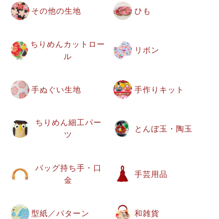
その他の生地
ひも
ちりめんカットロー
リボン
ル
手ぬぐい生地
手作りキット
ちりめん細工パー
とんぼ玉・陶玉
ツ
バッグ持ち手・口
手芸用品
金
型紙／パターン
和雑貨