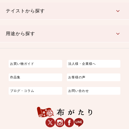
さくら柄
梅柄
和風花柄
洋テイスト花柄
植物柄
伝統柄・古典柄
飛鳥・奈良文様
かすり柄
動物柄
縞・ストライプ
水玉・ドット
チェック・格子
小紋柄
無地
テイストから探す
古典的
かわいい
華やか
モダン
レトロ
ベーシック
しぶい
男柄
おしゃれ
なごみ
洋テイスト
用途から探す
つまみ細工
ゆかた・じんべい
子供の着物
よさこい・舞台衣装
お祭り着
さむえ
エプロン・ホームウェア
ブラウス・シャツ・ワンピース
古ぶくさ
バッグ・ポーチ
インテリア
マスク
お買い物ガイド
法人様・企業様へ
作品集
お客様の声
ブログ・コラム
お問い合わせ