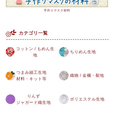
手作りマスク材料
カテゴリ一覧
コットン / もめん生
ちりめん生地
地
つまみ細工生地
織物 / 金襴・裂地
材料・キット等
りんず
ポリエステル生地
ジャガード織生地