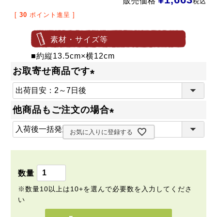
販売価格
税込
[
30
ポイント進呈 ]
素材・サイズ等
■約縦13.5cm×横12cm
お取寄せ商品です
(
必
他商品もご注文の場合
須
(
)
お気に入りに登録する
必
須
)