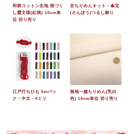
和柄コットン生地 桜づく
京ちりめんキット・傘宝
し霞文様(紅桃) 10cm単
(さんぽう)つるし飾り
位 切り売り
江戸打ちひも 5mパッ
無地一越ちりめん(乳白
ク・中太・4ミリ
色) 10cm単位 切り売り