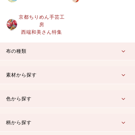
京都ちりめん手芸工
房
西端和美さん特集
布の種類
コットン／もめん生地
ちりめん生地
織物 金襴・裂地
りんず・ジャガード織生地
ポリエステル生地
その他の生地
ちりめんカットロール
リボン
素材から探す
コットン／木綿素材（混紡含む）
ポリエステル素材（混紡含む）
レーヨン素材
シルク素材
麻／リネン（混紡含む）
本掲載生地
色から探す
赤・ピンク
黄色・オレンジ
茶・ベージュ
緑
青・紺
紫
白・アイボリー
黒・グレイ
金・銀
多色使い
リバーシブル
柄から探す