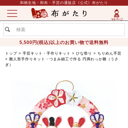
和柄生地・和布・手芸の通販店《公式》布がたり
ME
NU
5,500円(税込)以上のお買い物で送料無料
トップ
手芸キット・手作りキット
ひな祭り
ちりめん手芸
雛人形手作りキット・つまみ細工で作る 円満わっか雛（うさ
ぎ）