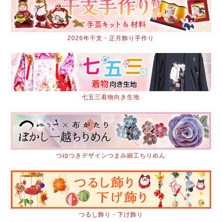
2026年干支・正月飾り手作り
七五三着物向き生地
つゆつきデザインつまみ細工ちりめん
つるし飾り・下げ飾り