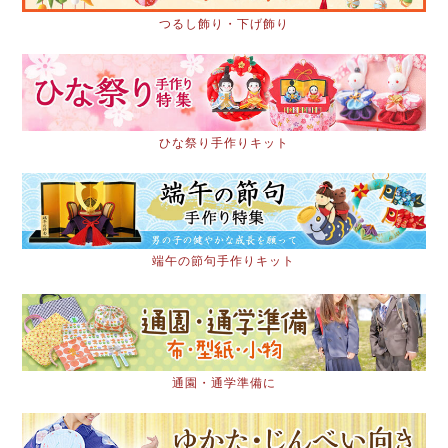
つるし飾り・下げ飾り
ひな祭り手作りキット
端午の節句手作りキット
通園・通学準備に