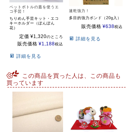
ペットボトルの蓋を使うエ
速乾強力！
コ手芸！
多目的強力ボンド（20g入）
ちりめん手芸キット・エコ
キーホルダー（ぽんぽん
販売価格
¥
638
税込
花）
定価
¥
1,320
のところ
詳細を見る
販売価格
¥
1,188
税込
詳細を見る
この商品を買った人は、この商品も
買っています