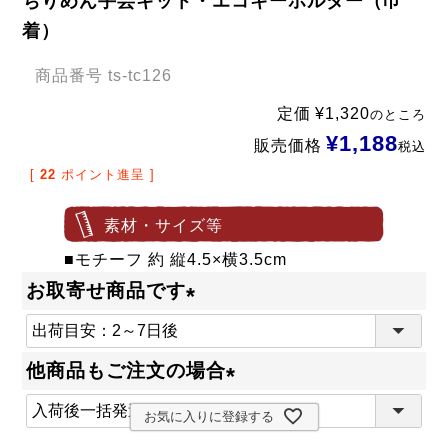
ちりめん手芸キット・エコキーホルダー（巾
着）
商品番号
ts-tc126
定価
¥
1,320
のところ
¥
1,188
販売価格
税込
[
22
ポイント進呈 ]
素材・サイズ等
■モチーフ 約 縦4.5×横3.5cm
お取寄せ商品です
(
必
他商品もご注文の場合
須
(
)
お気に入りに登録する
必