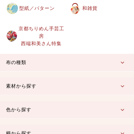
型紙／パターン
和雑貨
京都ちりめん手芸工
房
西端和美さん特集
布の種類
コットン／もめん生地
ちりめん生地
織物 金襴・裂地
りんず・ジャガード織生地
ポリエステル生地
その他の生地
ちりめんカットロール
リボン
素材から探す
コットン／木綿素材（混紡含む）
ポリエステル素材（混紡含む）
レーヨン素材
シルク素材
麻／リネン（混紡含む）
本掲載生地
色から探す
赤・ピンク
黄色・オレンジ
茶・ベージュ
緑
青・紺
紫
白・アイボリー
黒・グレイ
金・銀
多色使い
リバーシブル
柄から探す