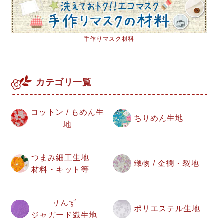
手作りマスク材料
カテゴリ一覧
コットン / もめん生
ちりめん生地
地
つまみ細工生地
織物 / 金襴・裂地
材料・キット等
りんず
ポリエステル生地
ジャガード織生地