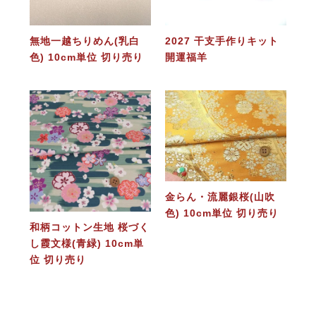
無地一越ちりめん(乳白
2027 干支手作りキット
色) 10cm単位 切り売り
開運福羊
金らん・流麗銀桜(山吹
色) 10cm単位 切り売り
和柄コットン生地 桜づく
し霞文様(青緑) 10cm単
位 切り売り