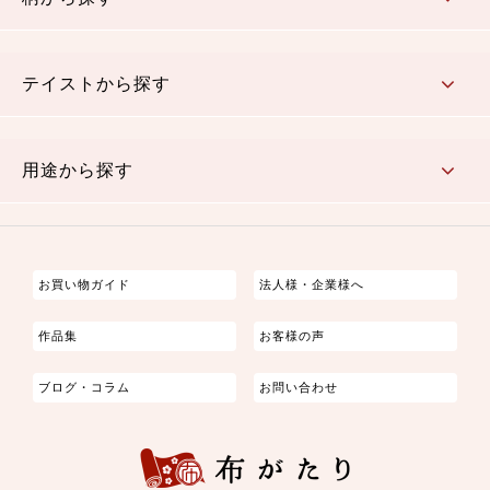
さくら柄
梅柄
和風花柄
洋テイスト花柄
植物柄
伝統柄・古典柄
飛鳥・奈良文様
かすり柄
動物柄
縞・ストライプ
水玉・ドット
チェック・格子
小紋柄
無地
テイストから探す
古典的
かわいい
華やか
モダン
レトロ
ベーシック
しぶい
男柄
おしゃれ
なごみ
洋テイスト
用途から探す
つまみ細工
ゆかた・じんべい
子供の着物
よさこい・舞台衣装
お祭り着
さむえ
エプロン・ホームウェア
ブラウス・シャツ・ワンピース
古ぶくさ
バッグ・ポーチ
インテリア
マスク
お買い物ガイド
法人様・企業様へ
作品集
お客様の声
ブログ・コラム
お問い合わせ