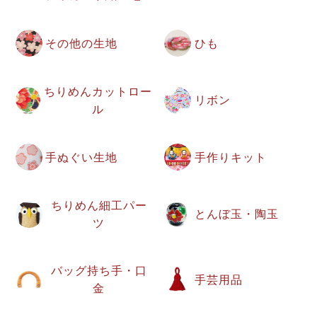
その他の生地
ひも
ちりめんカットロー
リボン
ル
手ぬぐい生地
手作りキット
ちりめん細工パー
とんぼ玉・陶玉
ツ
バッグ持ち手・口
手芸用品
金