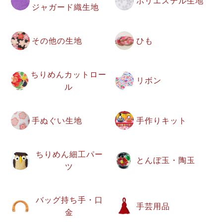
ポリエステル生地
ジャガード織生地
その他の生地
ひも
ちりめんカットロー
リボン
ル
手ぬぐい生地
手作りキット
ちりめん細工パー
とんぼ玉・陶玉
ツ
バッグ持ち手・口
手芸用品
金