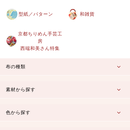
型紙／パターン
和雑貨
京都ちりめん手芸工
房
西端和美さん特集
布の種類
コットン／もめん生地
ちりめん生地
織物 金襴・裂地
りんず・ジャガード織生地
ポリエステル生地
その他の生地
ちりめんカットロール
リボン
素材から探す
コットン／木綿素材（混紡含む）
ポリエステル素材（混紡含む）
レーヨン素材
シルク素材
麻／リネン（混紡含む）
本掲載生地
色から探す
赤・ピンク
黄色・オレンジ
茶・ベージュ
緑
青・紺
紫
白・アイボリー
黒・グレイ
金・銀
多色使い
リバーシブル