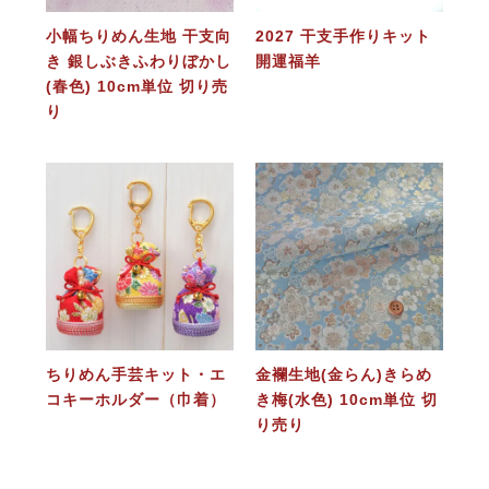
小幅ちりめん生地 干支向
2027 干支手作りキット
き 銀しぶきふわりぼかし
開運福羊
(春色) 10cm単位 切り売
り
ちりめん手芸キット・エ
金襴生地(金らん)きらめ
コキーホルダー（巾着）
き梅(水色) 10cm単位 切
り売り