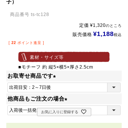
子）
商品番号
ts-tc128
定価
¥
1,320
のところ
¥
1,188
販売価格
税込
[
22
ポイント進呈 ]
素材・サイズ等
■モチーフ 約 縦5×横5×厚さ2.5cm
お取寄せ商品です
(
必
他商品もご注文の場合
須
(
)
お気に入りに登録する
必
須