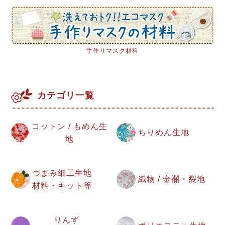
手作りマスク材料
カテゴリ一覧
コットン / もめん生
ちりめん生地
地
つまみ細工生地
織物 / 金襴・裂地
材料・キット等
りんず