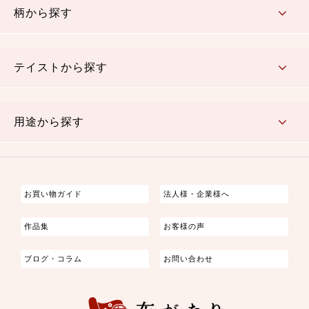
柄から探す
さくら柄
梅柄
和風花柄
洋テイスト花柄
植物柄
伝統柄・古典柄
飛鳥・奈良文様
かすり柄
動物柄
縞・ストライプ
水玉・ドット
チェック・格子
小紋柄
無地
テイストから探す
古典的
かわいい
華やか
モダン
レトロ
ベーシック
しぶい
男柄
おしゃれ
なごみ
洋テイスト
用途から探す
つまみ細工
ゆかた・じんべい
子供の着物
よさこい・舞台衣装
お祭り着
さむえ
エプロン・ホームウェア
ブラウス・シャツ・ワンピース
古ぶくさ
バッグ・ポーチ
インテリア
マスク
お買い物ガイド
法人様・企業様へ
作品集
お客様の声
ブログ・コラム
お問い合わせ