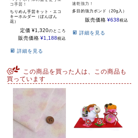
速乾強力！
コ手芸！
多目的強力ボンド（20g入）
ちりめん手芸キット・エコ
キーホルダー（ぽんぽん
販売価格
¥
638
税込
花）
定価
¥
1,320
のところ
詳細を見る
販売価格
¥
1,188
税込
詳細を見る
この商品を買った人は、この商品も
買っています