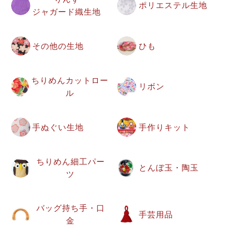
ポリエステル生地
ジャガード織生地
その他の生地
ひも
ちりめんカットロー
リボン
ル
手ぬぐい生地
手作りキット
ちりめん細工パー
とんぼ玉・陶玉
ツ
バッグ持ち手・口
手芸用品
金