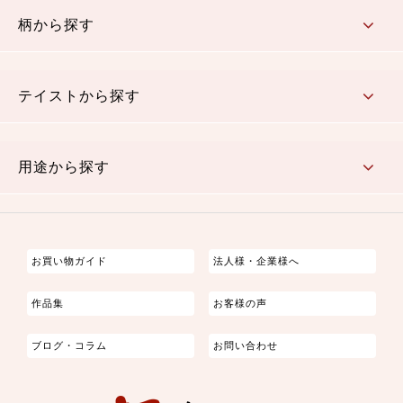
柄から探す
さくら柄
梅柄
和風花柄
洋テイスト花柄
植物柄
伝統柄・古典柄
飛鳥・奈良文様
かすり柄
動物柄
縞・ストライプ
水玉・ドット
チェック・格子
小紋柄
無地
テイストから探す
古典的
かわいい
華やか
モダン
レトロ
ベーシック
しぶい
男柄
おしゃれ
なごみ
洋テイスト
用途から探す
つまみ細工
ゆかた・じんべい
子供の着物
よさこい・舞台衣装
お祭り着
さむえ
エプロン・ホームウェア
ブラウス・シャツ・ワンピース
古ぶくさ
バッグ・ポーチ
インテリア
マスク
お買い物ガイド
法人様・企業様へ
作品集
お客様の声
ブログ・コラム
お問い合わせ