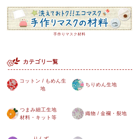
手作りマスク材料
カテゴリ一覧
コットン / もめん生
ちりめん生地
地
つまみ細工生地
織物 / 金襴・裂地
材料・キット等
りんず