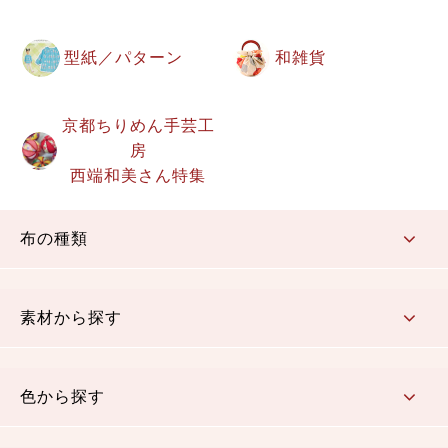
型紙／パターン
和雑貨
京都ちりめん手芸工
房
西端和美さん特集
布の種類
コットン／もめん生地
ちりめん生地
織物 金襴・裂地
りんず・ジャガード織生地
ポリエステル生地
その他の生地
ちりめんカットロール
リボン
素材から探す
コットン／木綿素材（混紡含む）
ポリエステル素材（混紡含む）
レーヨン素材
シルク素材
麻／リネン（混紡含む）
本掲載生地
色から探す
赤・ピンク
黄色・オレンジ
茶・ベージュ
緑
青・紺
紫
白・アイボリー
黒・グレイ
金・銀
多色使い
リバーシブル