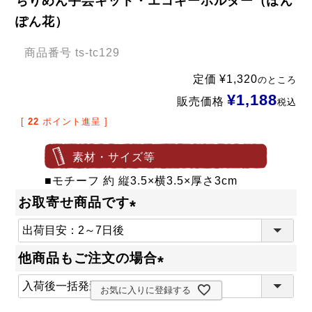
ちりめん手芸キット・エコキーホルダー（ぽん
ぽん花）
商品番号
ts-tc129
定価
¥
1,320
のところ
¥
1,188
販売価格
税込
[
22
ポイント進呈 ]
素材・サイズ等
■モチーフ 約 縦3.5×横3.5×厚さ3cm
お取寄せ商品です
(
必
他商品もご注文の場合
須
(
)
お気に入りに登録する
必