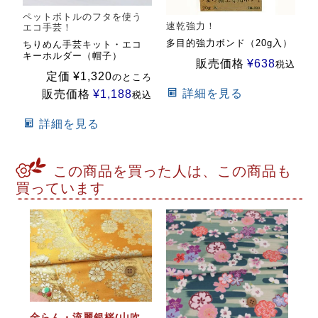
ペットボトルのフタを使う
速乾強力！
エコ手芸！
多目的強力ボンド（20g入）
ちりめん手芸キット・エコ
キーホルダー（帽子）
販売価格
¥
638
税込
定価
¥
1,320
のところ
詳細を見る
販売価格
¥
1,188
税込
詳細を見る
この商品を買った人は、この商品も
買っています
金らん・流麗銀桜(山吹