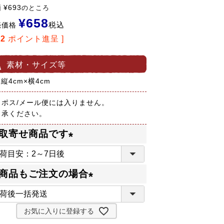
価
¥
693
のところ
¥
658
税込
売価格
12
ポイント進呈 ]
素材・サイズ等
 縦4cm×横4cm
コポス/メール便には入りません。
了承ください。
取寄せ商品です
(
必
商品もご注文の場合
須
(
)
必
お気に入りに登録する
須