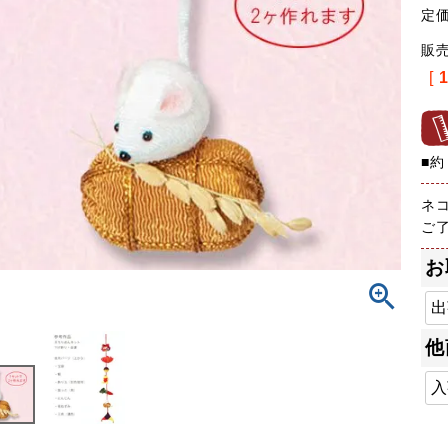
定
販
[
■約
ネ
ご
お
他