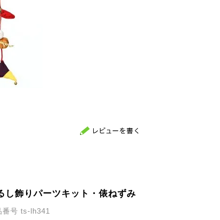
るし飾りパーツキット・俵ねずみ
品番号
ts-lh341