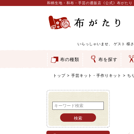
和柄生地・和布・手芸の通販店《公式》布がたり
いらっしゃいませ、
ゲスト
様さ
布の種類
布を探す
和柄生地
コットン／もめん生地
ちりめん生地
織物 金襴・裂地
りんず・ジャガード織生地
ポリエステル生地
服地
その他の生地
ちりめんカットロール
リボン
素材から探す
色から探す
柄から探す
テイストから探す
用途から探す
ち
刺
つ
動
ウ
バ
ア
押
カ
水
御
そ
トップ
手芸キット・手作りキット
ち
検索