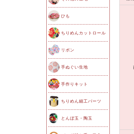
ひも
ちりめんカットロール
リボン
手ぬぐい生地
手作りキット
ちりめん細工パーツ
とんぼ玉・陶玉