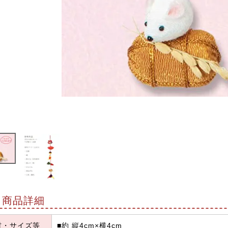
商品詳細
材・サイズ等
■約 縦4cm×横4cm