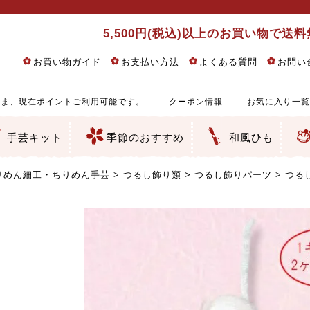
5,500円(税込)以上のお買い物で送
お買い物ガイド
お支払い方法
よくある質問
お問い
ま、現在ポイントご利用可能です。
クーポン情報
お気に入り一覧
手芸キット
季節のおすすめ
和風ひも
りめん細工・ちりめん手芸
し子・こぎん刺し
るし飾り・ひな祭り・端午の節句
物・干支
ェディング
ッグ・ポーチ・袋物
クセサリー・キーホルダー・根付類
絵・木目込み・手まり
ルトナージュ
引手芸
朱印帳
の他
和風花柄
モダン和風花柄
伝統柄
かすり柄
動物柄
縞・チェック・水玉など
その他の和風柄
洋風柄
グラデーション・ぼかし
無地・無地調
無地・手染めあづみ野木綿
ガーゼ生地
綿レース生地
つまみ細工向き
手ぬぐい
手芸用ちりめん
手芸用一越ちりめん
洗えるちりめん／ポリちりめん
正絹ちりめん／シルク
木綿ちりめん
オリジナル商品
西陣織 金襴・どんす類
西陣織 裂地・帯地
和柄りんず（綸子）生地・レーヨン
無地りんず（綸子）生地・レーヨン
ジャガード織
柄もの
無地・地模様
つまみ細工用カット済み生地
リネン／麻混生地
印伝調生地
たたみテープ／畳のへり
シルク生地
裏地
キュプラ・チュール
ゆかた・じんべい向き生地
つまみ細工生地・材料・キット等
七五三に～お子さまの着物向き生地
干支・正月手芸
つるしびな・つるし飾り
ひな祭り手作りキット
端午の節句手作りキット
鬼滅の刃・呪術廻戦特集
京都ちりめん手芸工房より・西端和美先生特集
コットン／木綿素材（混紡含む）
ポリエステル素材（混紡含む）
レーヨン素材
シルク素材
麻／リネン（混紡含む）
本掲載生地
赤・ピンク
黄色・オレンジ
茶・ベージュ
緑
青・紺
紫
白・アイボリー
黒・グレイ
金・銀
多色使い
リバーシブル
さくら柄
梅柄
和風花柄
洋テイスト花柄
植物柄
伝統柄・古典柄
飛鳥・奈良文様
かすり柄
動物柄
縞・ストライプ
水玉・ドット
チェック・格子
小紋柄
無地
古典的
かわいい
華やか
モダン
レトロ
ベーシック
しぶい
男柄
おしゃれ
なごみ
洋テイスト
つまみ細工
ゆかた・じんべい
子供の着物
ベビー袴&上着セット
よさこい・舞台衣装
お祭り着
さむえ
エプロン・ホームウェア
ブラウス・シャツ・ワンピース
古ぶくさ
バッグ・ポーチ
インテリア
マスク
ひな祭りちりめんキット
縁起物(ふくろう、まり、瓢箪
髪飾り・アクセサリー
根付・ストラップ・キーホ
巾着・がま口等
タペストリー
人形・動物
干支
その他
ふきん
コースター・ランチョンマ
バッグ・ポーチ類
その他
刺し子布（布のみ）
刺し子糸
つるしびな・つるし飾り
ひな祭り
端午の節句
動物
干支
リングピロー
ウェディングベア・ウエル
アクセサリー
ウェルカムボード
バッグ類
ポーチ類
ペンケース・メガネケース
コインケース
その他のケース・袋物
アクセサリー・髪飾り
キーホルダー・根付・スト
押絵
木目込み
手まり
たたみへり・たたみシート
ドールチャーム
編み物
刺しゅう
タペストリー
ビーズ手芸
布ぞうり
クリスマス・ハロウィン
その他のキット
夏休み手作り特集
ちりめん・木綿丸ひも
江戸打ちひも
人五・人八紐
メタリックヤーン／ひも
その他のひも
りめん細工・ちりめん手芸
つるし飾り類
つるし飾りパーツ
つる