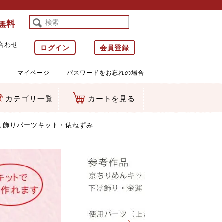
料無料
合わせ
ログイン
会員登録
マイページ
パスワードをお忘れの場合
カテゴリ一覧
カートを見る
等)
ルダー
ット類
カムマスコット
ラップ
し飾りパーツキット・俵ねずみ