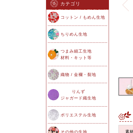
カテゴリ
コットン / もめん生地
ちりめん生地
つまみ細工生地
材料・キット等
織物 / 金襴・裂地
りんず
ジャガード織生地
ポリエステル生地
素
その他の生地