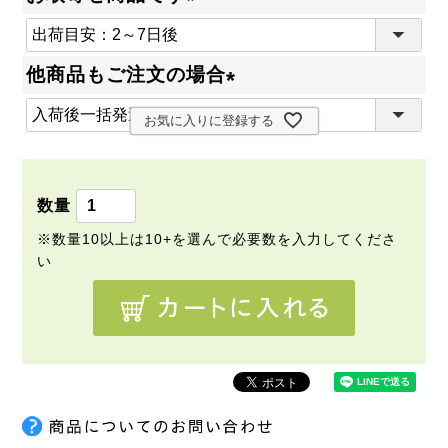
(
必
他商品もご注文の場合
須
(
)
お気に入りに登録する
必
須
)