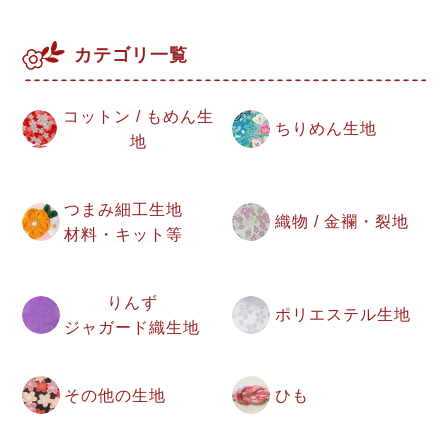
カテゴリ一覧
コットン / もめん生
ちりめん生地
地
つまみ細工生地
織物 / 金襴・裂地
材料・キット等
りんず
ポリエステル生地
ジャガード織生地
その他の生地
ひも