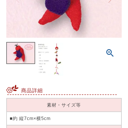
商品詳細
素材・サイズ等
■約 縦7cm×横5cm