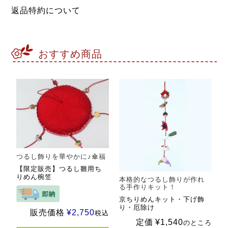
返品特約について
おすすめ商品
つるし飾りを華やかに♪傘福
【限定販売】つるし雛用ち
りめん椀笠
本格的なつるし飾りが作れ
る手作りキット！
京ちりめんキット・下げ飾
り・厄除け
販売価格
¥
2,750
税込
定価
¥
1,540
のところ