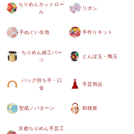
ちりめんカットロー
リボン
ル
手ぬぐい生地
手作りキット
ちりめん細工パー
とんぼ玉・陶玉
ツ
バッグ持ち手・口
手芸用品
金
型紙／パターン
和雑貨
京都ちりめん手芸工