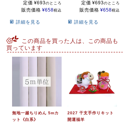
定価
¥
693
定価
¥
693
のところ
のところ
販売価格
¥
658
販売価格
¥
658
税込
税込
詳細を見る
詳細を見る
この商品を買った人は、この商品も
買っています
無地一越ちりめん 5mカ
2027 干支手作りキット
ット《白系》
開運福羊