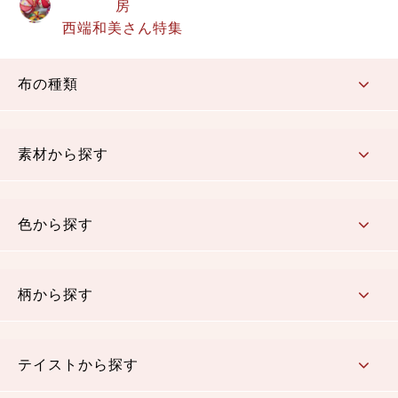
房
西端和美さん特集
布の種類
コットン／もめん生地
ちりめん生地
織物 金襴・裂地
りんず・ジャガード織生地
ポリエステル生地
その他の生地
ちりめんカットロール
リボン
素材から探す
コットン／木綿素材（混紡含む）
ポリエステル素材（混紡含む）
レーヨン素材
シルク素材
麻／リネン（混紡含む）
本掲載生地
色から探す
赤・ピンク
黄色・オレンジ
茶・ベージュ
緑
青・紺
紫
白・アイボリー
黒・グレイ
金・銀
多色使い
リバーシブル
柄から探す
さくら柄
梅柄
和風花柄
洋テイスト花柄
植物柄
伝統柄・古典柄
飛鳥・奈良文様
かすり柄
動物柄
縞・ストライプ
水玉・ドット
チェック・格子
小紋柄
無地
テイストから探す