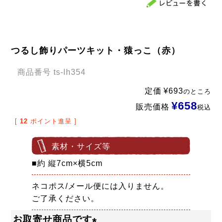
つるし飾りパーツキット・猿っこ（赤）
商品番号
ts-lh354
定価
¥
693
のところ
¥
658
販売価格
税込
[
12
ポイント進呈 ]
素材・サイズ等
■約 縦7cm×横5cm
ネコポス/メール便には入りません。
ご了承ください。
お取寄せ商品です