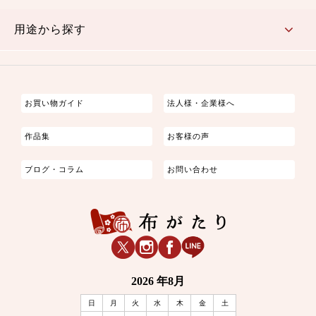
古典的
かわいい
華やか
モダン
レトロ
ベーシック
しぶい
男柄
おしゃれ
なごみ
洋テイスト
用途から探す
つまみ細工
ゆかた・じんべい
子供の着物
よさこい・舞台衣装
お祭り着
さむえ
エプロン・ホームウェア
ブラウス・シャツ・ワンピース
古ぶくさ
バッグ・ポーチ
インテリア
マスク
お買い物ガイド
法人様・企業様へ
作品集
お客様の声
ブログ・コラム
お問い合わせ