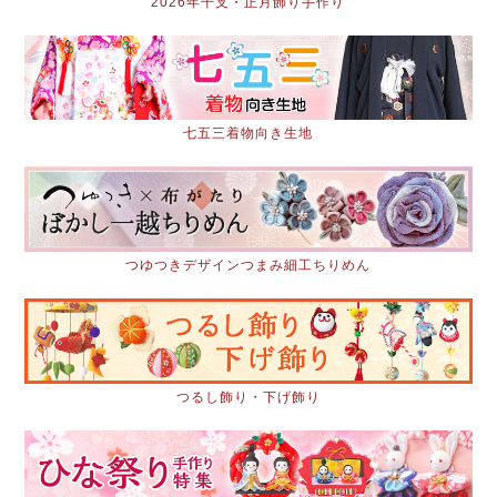
2026年干支・正月飾り手作り
七五三着物向き生地
つゆつきデザインつまみ細工ちりめん
つるし飾り・下げ飾り