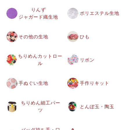
りんず
ポリエステル生地
ジャガード織生地
その他の生地
ひも
ちりめんカットロー
リボン
ル
手ぬぐい生地
手作りキット
ちりめん細工パー
とんぼ玉・陶玉
ツ
バッグ持ち手・口