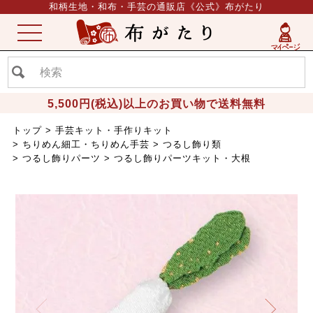
和柄生地・和布・手芸の通販店《公式》布がたり
ME
NU
5,500円(税込)以上のお買い物で送料無料
トップ
手芸キット・手作りキット
ちりめん細工・ちりめん手芸
つるし飾り類
つるし飾りパーツ
つるし飾りパーツキット・大根