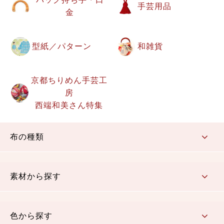
手芸用品
金
型紙／パターン
和雑貨
京都ちりめん手芸工
房
西端和美さん特集
布の種類
コットン／もめん生地
ちりめん生地
織物 金襴・裂地
りんず・ジャガード織生地
ポリエステル生地
その他の生地
ちりめんカットロール
リボン
素材から探す
コットン／木綿素材（混紡含む）
ポリエステル素材（混紡含む）
レーヨン素材
シルク素材
麻／リネン（混紡含む）
本掲載生地
色から探す