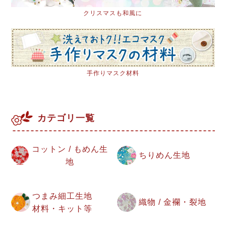
クリスマスも和風に
手作りマスク材料
カテゴリ一覧
コットン / もめん生
ちりめん生地
地
つまみ細工生地
織物 / 金襴・裂地
材料・キット等