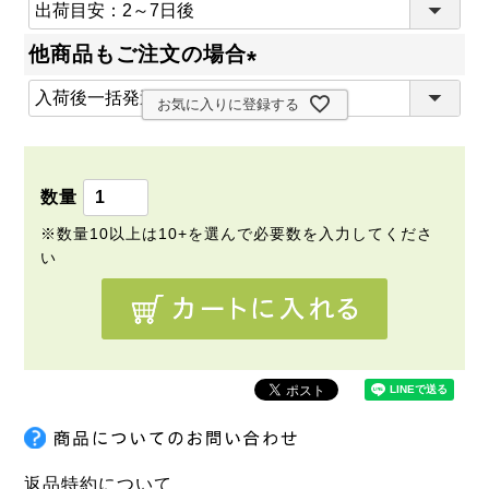
(
必
他商品もご注文の場合
須
(
)
お気に入りに登録する
必
須
)
返品特約について