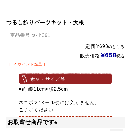
つるし飾りパーツキット・大根
商品番号
ts-lh361
定価
¥
693
のところ
¥
658
販売価格
税込
[
12
ポイント進呈 ]
素材・サイズ等
■約 縦11cm×横2.5cm
ネコポス/メール便には入りません。
ご了承ください。
お取寄せ商品です