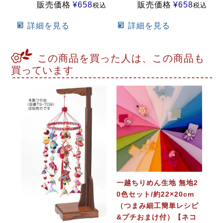
販売価格
¥
658
販売価格
¥
658
税込
税込
詳細を見る
詳細を見る
この商品を買った人は、この商品も
買っています
一越ちりめん生地 無地2
0色セット/約22×20cm
（つまみ細工簡単レシピ
&プチおまけ付）【ネコ