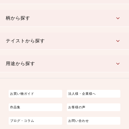
赤・ピンク
黄色・オレンジ
茶・ベージュ
緑
青・紺
紫
白・アイボリー
黒・グレイ
金・銀
多色使い
リバーシブル
柄から探す
さくら柄
梅柄
和風花柄
洋テイスト花柄
植物柄
伝統柄・古典柄
飛鳥・奈良文様
かすり柄
動物柄
縞・ストライプ
水玉・ドット
チェック・格子
小紋柄
無地
テイストから探す
古典的
かわいい
華やか
モダン
レトロ
ベーシック
しぶい
男柄
おしゃれ
なごみ
洋テイスト
用途から探す
つまみ細工
ゆかた・じんべい
子供の着物
よさこい・舞台衣装
お祭り着
さむえ
エプロン・ホームウェア
ブラウス・シャツ・ワンピース
古ぶくさ
バッグ・ポーチ
インテリア
マスク
お買い物ガイド
法人様・企業様へ
作品集
お客様の声
ブログ・コラム
お問い合わせ