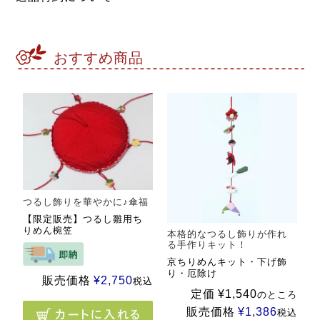
おすすめ商品
つるし飾りを華やかに♪傘福
【限定販売】つるし雛用ち
りめん椀笠
本格的なつるし飾りが作れ
る手作りキット！
京ちりめんキット・下げ飾
り・厄除け
販売価格
¥
2,750
税込
定価
¥
1,540
のところ
販売価格
¥
1,386
税込