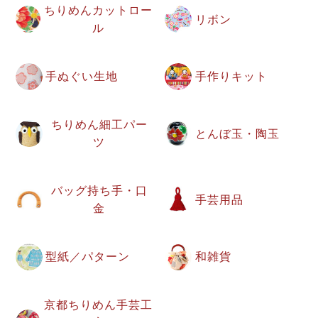
ちりめんカットロー
リボン
ル
手ぬぐい生地
手作りキット
ちりめん細工パー
とんぼ玉・陶玉
ツ
バッグ持ち手・口
手芸用品
金
型紙／パターン
和雑貨
京都ちりめん手芸工