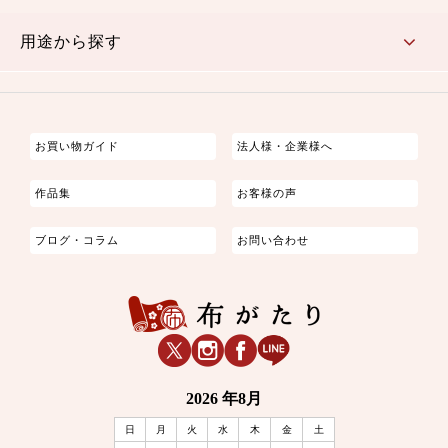
古典的
かわいい
華やか
モダン
レトロ
ベーシック
しぶい
男柄
おしゃれ
なごみ
洋テイスト
用途から探す
つまみ細工
ゆかた・じんべい
子供の着物
よさこい・舞台衣装
お祭り着
さむえ
エプロン・ホームウェア
ブラウス・シャツ・ワンピース
古ぶくさ
バッグ・ポーチ
インテリア
マスク
お買い物ガイド
法人様・企業様へ
作品集
お客様の声
ブログ・コラム
お問い合わせ