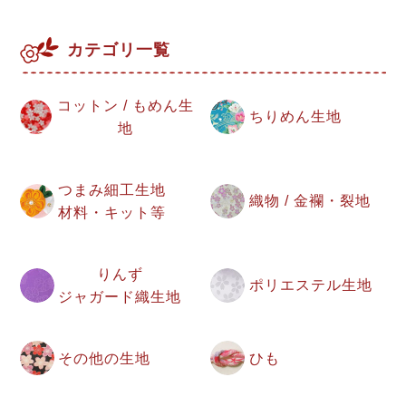
カテゴリ一覧
コットン / もめん生
ちりめん生地
地
つまみ細工生地
織物 / 金襴・裂地
材料・キット等
りんず
ポリエステル生地
ジャガード織生地
その他の生地
ひも