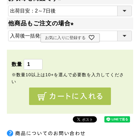
(
必
他商品もご注文の場合
須
(
)
お気に入りに登録する
必
須
)