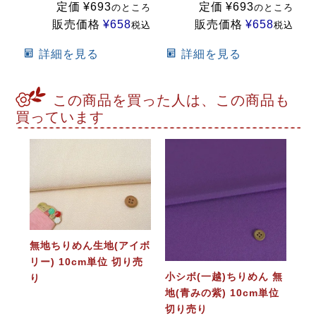
定価
¥
693
定価
¥
693
のところ
のところ
販売価格
¥
658
販売価格
¥
658
税込
税込
詳細を見る
詳細を見る
この商品を買った人は、この商品も
買っています
無地ちりめん生地(アイボ
リー) 10cm単位 切り売
小シボ(一越)ちりめん 無
り
地(青みの紫) 10cm単位
切り売り