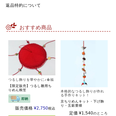
返品特約について
おすすめ商品
つるし飾りを華やかに♪傘福
【限定販売】つるし雛用ち
りめん椀笠
本格的なつるし飾りが作れ
る手作りキット！
京ちりめんキット・下げ飾
り・五穀豊穣
販売価格
¥
2,750
税込
定価
¥
1,540
のところ