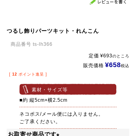
つるし飾りパーツキット・れんこん
商品番号
ts-lh366
定価
¥
693
のところ
¥
658
販売価格
税込
[
12
ポイント進呈 ]
素材・サイズ等
■約 縦5cm×横2.5cm
ネコポス/メール便には入りません。
ご了承ください。
お取寄せ商品です