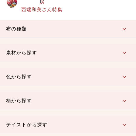
房
西端和美さん特集
布の種類
コットン／もめん生地
ちりめん生地
織物 金襴・裂地
りんず・ジャガード織生地
ポリエステル生地
その他の生地
ちりめんカットロール
リボン
素材から探す
コットン／木綿素材（混紡含む）
ポリエステル素材（混紡含む）
レーヨン素材
シルク素材
麻／リネン（混紡含む）
本掲載生地
色から探す
赤・ピンク
黄色・オレンジ
茶・ベージュ
緑
青・紺
紫
白・アイボリー
黒・グレイ
金・銀
多色使い
リバーシブル
柄から探す
さくら柄
梅柄
和風花柄
洋テイスト花柄
植物柄
伝統柄・古典柄
飛鳥・奈良文様
かすり柄
動物柄
縞・ストライプ
水玉・ドット
チェック・格子
小紋柄
無地
テイストから探す