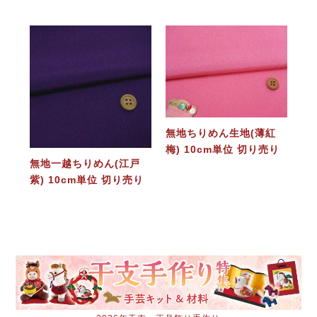
無地ちりめん生地(薄紅
梅) 10cm単位 切り売り
無地一越ちりめん(江戸
紫) 10cm単位 切り売り