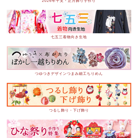
2026年干支・正月飾り手作り
七五三着物向き生地
つゆつきデザインつまみ細工ちりめん
つるし飾り・下げ飾り