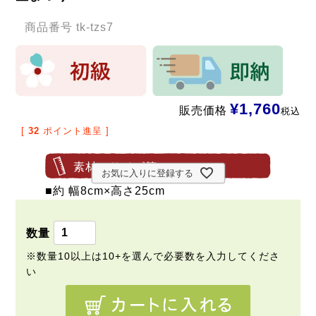
商品番号
tk-tzs7
¥
1,760
販売価格
税込
[
32
ポイント進呈 ]
素材・サイズ等
お気に入りに登録する
■約 幅8cm×高さ25cm