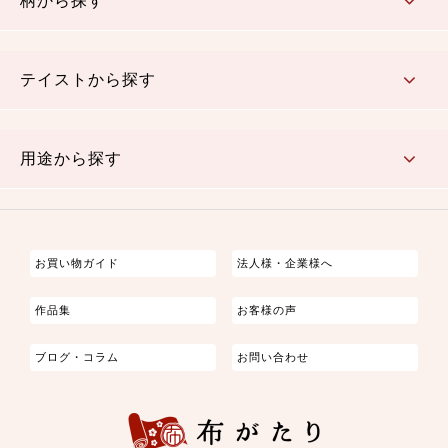
柄から探す
さくら柄
梅柄
和風花柄
洋テイスト花柄
植物柄
伝統柄・古典柄
飛鳥・奈良文様
かすり柄
動物柄
縞・ストライプ
水玉・ドット
チェック・格子
小紋柄
無地
テイストから探す
古典的
かわいい
華やか
モダン
レトロ
ベーシック
しぶい
男柄
おしゃれ
なごみ
洋テイスト
用途から探す
つまみ細工
ゆかた・じんべい
子供の着物
よさこい・舞台衣装
お祭り着
さむえ
エプロン・ホームウェア
ブラウス・シャツ・ワンピース
古ぶくさ
バッグ・ポーチ
インテリア
マスク
お買い物ガイド
法人様・企業様へ
作品集
お客様の声
ブログ・コラム
お問い合わせ