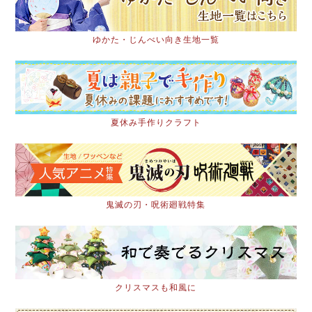
ゆかた・じんべい向き生地一覧
夏休み手作りクラフト
鬼滅の刃・呪術廻戦特集
クリスマスも和風に