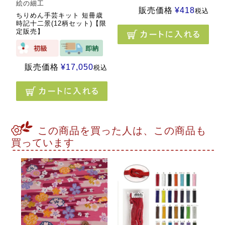
絵の細工
販売価格
¥
418
税込
ちりめん手芸キット 短冊歳
時記十二景(12柄セット)【限
定販売】
販売価格
¥
17,050
税込
この商品を買った人は、この商品も
買っています