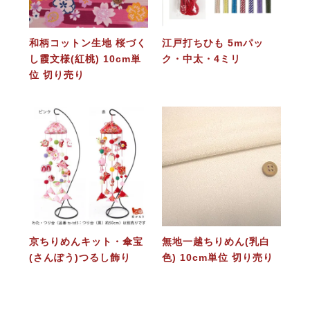
和柄コットン生地 桜づく
江戸打ちひも 5mパッ
し霞文様(紅桃) 10cm単
ク・中太・4ミリ
位 切り売り
京ちりめんキット・傘宝
無地一越ちりめん(乳白
(さんぽう)つるし飾り
色) 10cm単位 切り売り