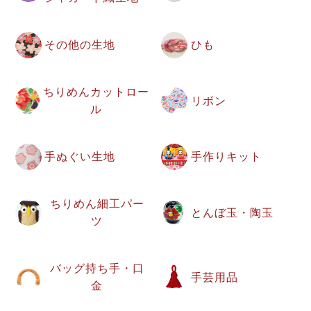
その他の生地
ひも
ちりめんカットロー
リボン
ル
手ぬぐい生地
手作りキット
ちりめん細工パー
とんぼ玉・陶玉
ツ
バッグ持ち手・口
手芸用品
金