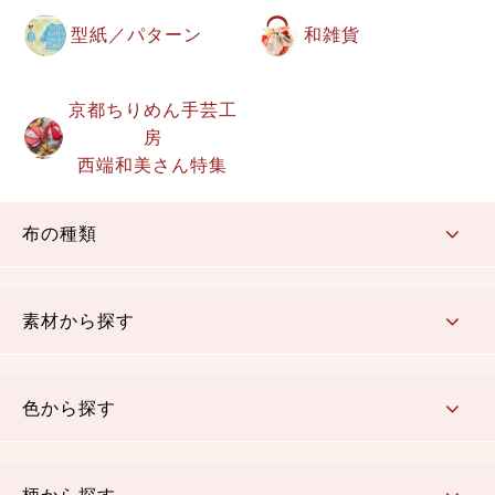
型紙／パターン
和雑貨
京都ちりめん手芸工
房
西端和美さん特集
布の種類
コットン／もめん生地
ちりめん生地
織物 金襴・裂地
りんず・ジャガード織生地
ポリエステル生地
その他の生地
ちりめんカットロール
リボン
素材から探す
コットン／木綿素材（混紡含む）
ポリエステル素材（混紡含む）
レーヨン素材
シルク素材
麻／リネン（混紡含む）
本掲載生地
色から探す
赤・ピンク
黄色・オレンジ
茶・ベージュ
緑
青・紺
紫
白・アイボリー
黒・グレイ
金・銀
多色使い
リバーシブル