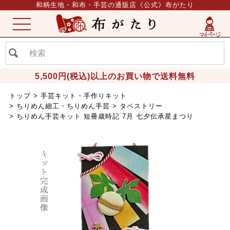
和柄生地・和布・手芸の通販店《公式》布がたり
ME
NU
5,500円(税込)以上のお買い物で送料無料
トップ
手芸キット・手作りキット
ちりめん細工・ちりめん手芸
タペストリー
ちりめん手芸キット 短冊歳時記 7月 七夕伝承星まつり