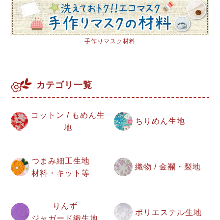
手作りマスク材料
カテゴリ一覧
コットン / もめん生
ちりめん生地
地
つまみ細工生地
織物 / 金襴・裂地
材料・キット等
りんず
ポリエステル生地
ジャガード織生地