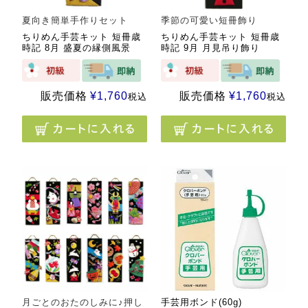
夏向き簡単手作りセット
季節の可愛い短冊飾り
ちりめん手芸キット 短冊歳
ちりめん手芸キット 短冊歳
時記 8月 盛夏の縁側風景
時記 9月 月見吊り飾り
販売価格
¥
1,760
販売価格
¥
1,760
税込
税込
月ごとのおたのしみに♪押し
手芸用ボンド(60g)