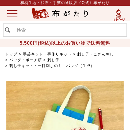
和柄生地・和布・手芸の通販店《公式》布がたり
ME
NU
5,500円(税込)以上のお買い物で送料無料
トップ
手芸キット・手作りキット
刺し子・こぎん刺し
バッグ・ポーチ類
刺し子
刺し子キット・一目刺しのミニバッグ（生成）