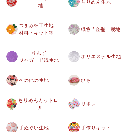
ちりめん生地
地
つまみ細工生地
織物 / 金襴・裂地
材料・キット等
りんず
ポリエステル生地
ジャガード織生地
その他の生地
ひも
ちりめんカットロー
リボン
ル
手ぬぐい生地
手作りキット