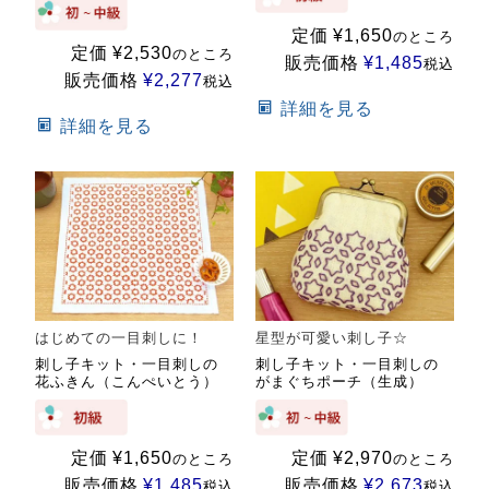
定価
¥
1,650
のところ
定価
¥
2,530
のところ
販売価格
¥
1,485
税込
販売価格
¥
2,277
税込
詳細を見る
詳細を見る
はじめての一目刺しに！
星型が可愛い刺し子☆
刺し子キット・一目刺しの
刺し子キット・一目刺しの
花ふきん（こんぺいとう）
がまぐちポーチ（生成）
定価
¥
1,650
定価
¥
2,970
のところ
のところ
販売価格
¥
1,485
販売価格
¥
2,673
税込
税込