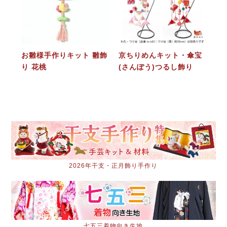
お雛様手作りキット 雛飾
京ちりめんキット・傘宝
り 花桃
(さんぽう)つるし飾り
2026年干支・正月飾り手作り
七五三着物向き生地