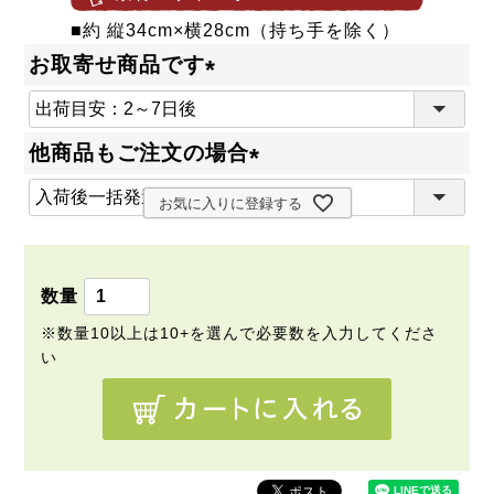
■約 縦34cm×横28cm（持ち手を除く）
お取寄せ商品です
(
必
他商品もご注文の場合
須
(
)
お気に入りに登録する
必
須
)