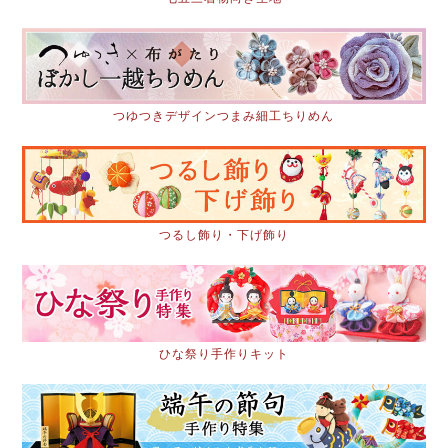
つゆつきデザインつまみ細工ちりめん
つるし飾り・下げ飾り
ひな祭り手作りキット