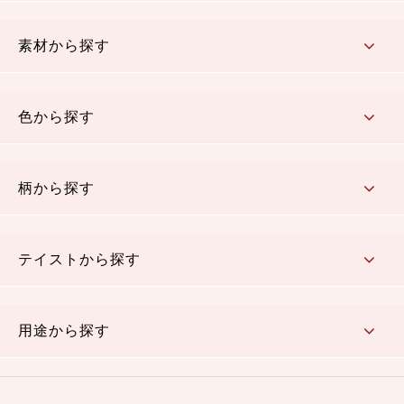
コットン／もめん生地
ちりめん生地
織物 金襴・裂地
りんず・ジャガード織生地
ポリエステル生地
その他の生地
ちりめんカットロール
リボン
素材から探す
コットン／木綿素材（混紡含む）
ポリエステル素材（混紡含む）
レーヨン素材
シルク素材
麻／リネン（混紡含む）
本掲載生地
色から探す
赤・ピンク
黄色・オレンジ
茶・ベージュ
緑
青・紺
紫
白・アイボリー
黒・グレイ
金・銀
多色使い
リバーシブル
柄から探す
さくら柄
梅柄
和風花柄
洋テイスト花柄
植物柄
伝統柄・古典柄
飛鳥・奈良文様
かすり柄
動物柄
縞・ストライプ
水玉・ドット
チェック・格子
小紋柄
無地
テイストから探す
古典的
かわいい
華やか
モダン
レトロ
ベーシック
しぶい
男柄
おしゃれ
なごみ
洋テイスト
用途から探す
つまみ細工
ゆかた・じんべい
子供の着物
よさこい・舞台衣装
お祭り着
さむえ
エプロン・ホームウェア
ブラウス・シャツ・ワンピース
古ぶくさ
バッグ・ポーチ
インテリア
マスク