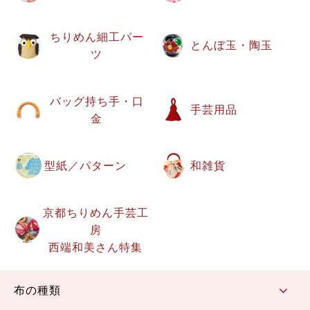
ちりめん細工パー
とんぼ玉・陶玉
ツ
バッグ持ち手・口
手芸用品
金
型紙／パターン
和雑貨
京都ちりめん手芸工
房
西端和美さん特集
布の種類