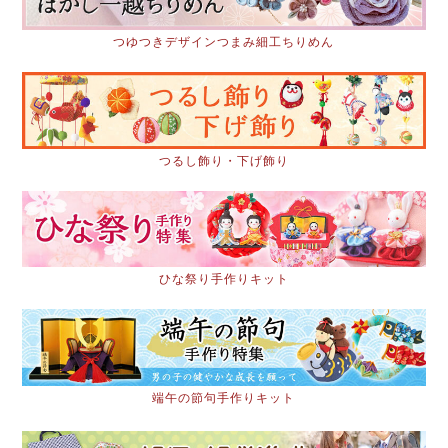
つゆつきデザインつまみ細工ちりめん
つるし飾り・下げ飾り
ひな祭り手作りキット
端午の節句手作りキット