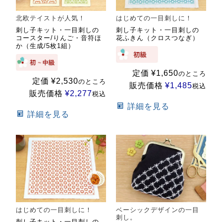
北欧テイストが人気！
はじめての一目刺しに！
刺し子キット・一目刺しの
刺し子キット・一目刺しの
コースター/りんご・音符ほ
花ふきん（クロスつなぎ）
か（生成/5枚1組）
定価
¥
1,650
のところ
定価
¥
2,530
のところ
販売価格
¥
1,485
税込
販売価格
¥
2,277
税込
詳細を見る
詳細を見る
はじめての一目刺しに！
ベーシックデザインの一目
刺し。
刺し子キット・一目刺しの