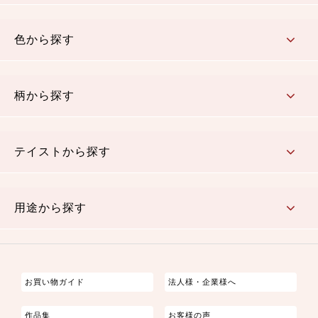
コットン／木綿素材（混紡含む）
ポリエステル素材（混紡含む）
レーヨン素材
シルク素材
麻／リネン（混紡含む）
本掲載生地
色から探す
赤・ピンク
黄色・オレンジ
茶・ベージュ
緑
青・紺
紫
白・アイボリー
黒・グレイ
金・銀
多色使い
リバーシブル
柄から探す
さくら柄
梅柄
和風花柄
洋テイスト花柄
植物柄
伝統柄・古典柄
飛鳥・奈良文様
かすり柄
動物柄
縞・ストライプ
水玉・ドット
チェック・格子
小紋柄
無地
テイストから探す
古典的
かわいい
華やか
モダン
レトロ
ベーシック
しぶい
男柄
おしゃれ
なごみ
洋テイスト
用途から探す
つまみ細工
ゆかた・じんべい
子供の着物
よさこい・舞台衣装
お祭り着
さむえ
エプロン・ホームウェア
ブラウス・シャツ・ワンピース
古ぶくさ
バッグ・ポーチ
インテリア
マスク
お買い物ガイド
法人様・企業様へ
作品集
お客様の声