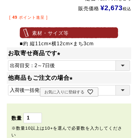
¥
2,673
販売価格
税込
[
49
ポイント進呈 ]
素材・サイズ等
■約 縦11cm×横12cm×まち3cm
お取寄せ商品です
(
必
他商品もご注文の場合
須
(
)
お気に入りに登録する
必
須
)