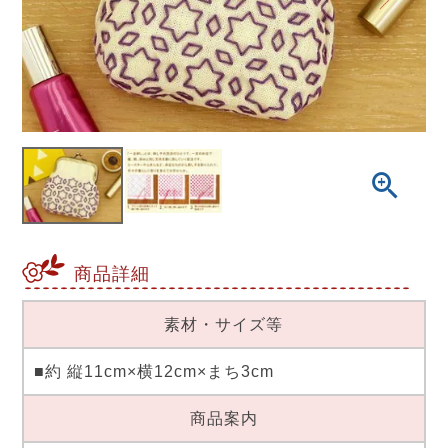
商品詳細
素材・サイズ等
■約 縦11cm×横12cm×まち3cm
商品案内