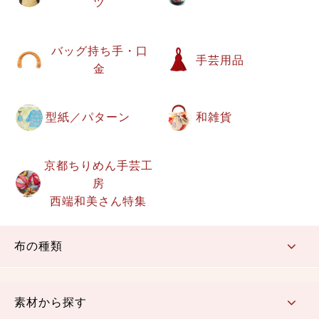
ツ
バッグ持ち手・口
手芸用品
金
型紙／パターン
和雑貨
京都ちりめん手芸工
房
西端和美さん特集
布の種類
コットン／もめん生地
ちりめん生地
織物 金襴・裂地
りんず・ジャガード織生地
ポリエステル生地
その他の生地
ちりめんカットロール
リボン
素材から探す