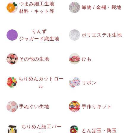
つまみ細工生地
織物 / 金襴・裂地
材料・キット等
りんず
ポリエステル生地
ジャガード織生地
その他の生地
ひも
ちりめんカットロー
リボン
ル
手ぬぐい生地
手作りキット
ちりめん細工パー
とんぼ玉・陶玉