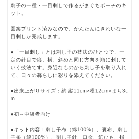
刺子の一種・一目刺しで作るがまぐちポーチのキ
ット。
図案プリント済みなので、かんたんにきれいな一
目刺しが完成します。
●「一目刺し」とは刺し子の技法のひとつで、一
定の針目で縦、横、斜めと同じ方向を順に刺して
いく技法です。身近なものから刺し子を取り入れ
て、日々の暮らしに彩りを添えてください。
●出来上がりサイズ：約 縦11cm×横12cm×まち3c
m
●初～中級者向け
●キット内容：刺し子布（綿100%）、裏布、刺し
子糸（綿100%）、刺し子針、口金、紙ひも、指