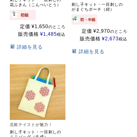
刺し子キット・一目刺しの
花ふきん（こんぺいとう）
がまぐちポーチ（紺）
定価
¥
1,650
のところ
定価
¥
2,970
のところ
販売価格
¥
1,485
税込
販売価格
¥
2,673
税込
詳細を見る
詳細を見る
北欧テイストが魅力！
刺し子キット・一目刺しの
ミニバッグ（生成）