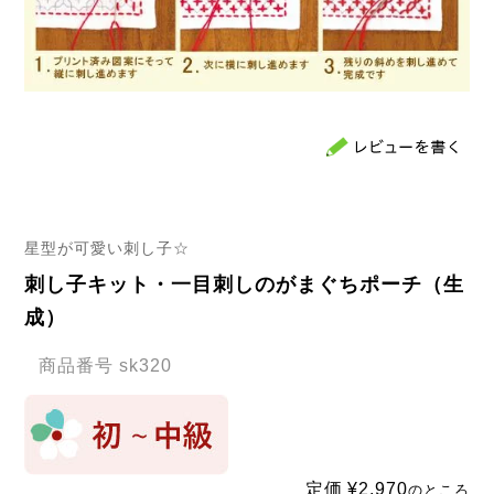
星型が可愛い刺し子☆
刺し子キット・一目刺しのがまぐちポーチ（生
成）
商品番号
sk320
定価
¥
2,970
のところ