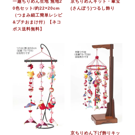
一越ちりめん生地 無地2
京ちりめんキット・傘宝
0色セット/約22×20cm
(さんぽう)つるし飾り
（つまみ細工簡単レシピ
&プチおまけ付）【ネコ
ポス送料無料】
京ちりめん下げ飾りキッ