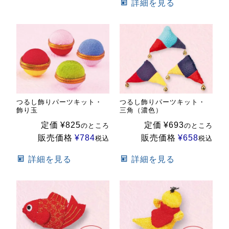
詳細を見る
つるし飾りパーツキット・
つるし飾りパーツキット・
飾り玉
三角（濃色）
定価
¥
825
定価
¥
693
のところ
のところ
販売価格
¥
784
販売価格
¥
658
税込
税込
詳細を見る
詳細を見る