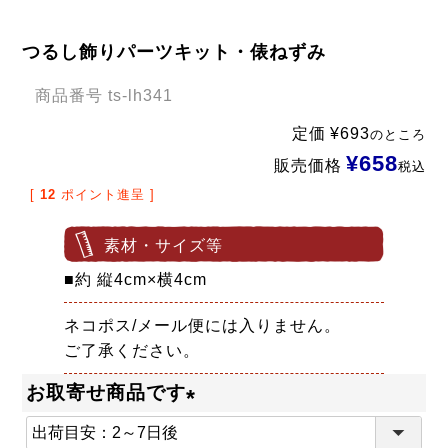
つるし飾りパーツキット・俵ねずみ
商品番号
ts-lh341
定価
¥
693
のところ
¥
658
販売価格
税込
[
12
ポイント進呈 ]
素材・サイズ等
■約 縦4cm×横4cm
ネコポス/メール便には入りません。
ご了承ください。
お取寄せ商品です
(