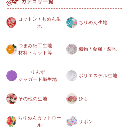
カテゴリ一覧
コットン / もめん生
ちりめん生地
地
つまみ細工生地
織物 / 金襴・裂地
材料・キット等
りんず
ポリエステル生地
ジャガード織生地
その他の生地
ひも
ちりめんカットロー
リボン
ル