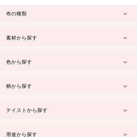
布の種類
コットン／もめん生地
ちりめん生地
織物 金襴・裂地
りんず・ジャガード織生地
ポリエステル生地
その他の生地
ちりめんカットロール
リボン
素材から探す
コットン／木綿素材（混紡含む）
ポリエステル素材（混紡含む）
レーヨン素材
シルク素材
麻／リネン（混紡含む）
本掲載生地
色から探す
赤・ピンク
黄色・オレンジ
茶・ベージュ
緑
青・紺
紫
白・アイボリー
黒・グレイ
金・銀
多色使い
リバーシブル
柄から探す
さくら柄
梅柄
和風花柄
洋テイスト花柄
植物柄
伝統柄・古典柄
飛鳥・奈良文様
かすり柄
動物柄
縞・ストライプ
水玉・ドット
チェック・格子
小紋柄
無地
テイストから探す
古典的
かわいい
華やか
モダン
レトロ
ベーシック
しぶい
男柄
おしゃれ
なごみ
洋テイスト
用途から探す