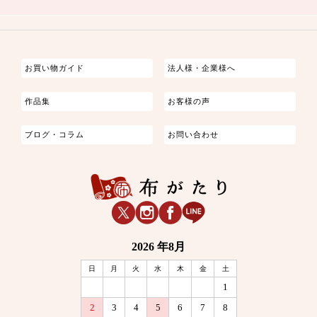
つまみ細工
ゆかた・じんべい
子供の着物
よさこい・舞台衣装
お祭り着
さむえ
エプロン・ホームウェア
ブラウス・シャツ・ワンピース
古ぶくさ
バッグ・ポーチ
インテリア
マスク
お買い物ガイド
法人様・企業様へ
作品集
お客様の声
ブログ・コラム
お問い合わせ