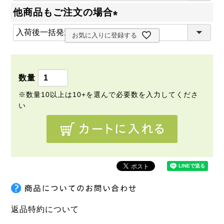
必
他商品もご注文の場合
須
(
)
お気に入りに登録する
必
須
)
返品特約について