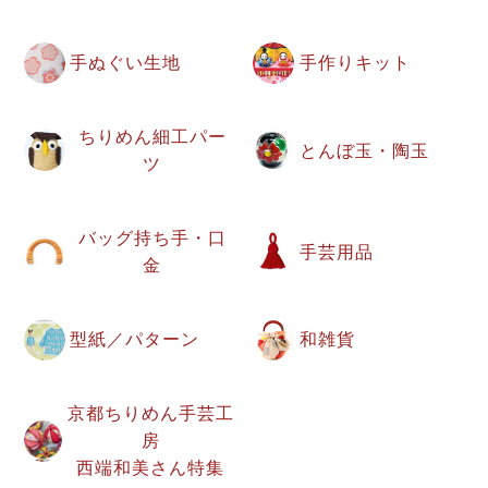
手ぬぐい生地
手作りキット
ちりめん細工パー
とんぼ玉・陶玉
ツ
バッグ持ち手・口
手芸用品
金
型紙／パターン
和雑貨
京都ちりめん手芸工
房
西端和美さん特集