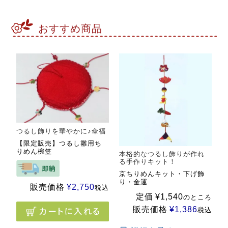
おすすめ商品
つるし飾りを華やかに♪傘福
【限定販売】つるし雛用ち
りめん椀笠
本格的なつるし飾りが作れ
る手作りキット！
京ちりめんキット・下げ飾
り・金運
販売価格
¥
2,750
税込
定価
¥
1,540
のところ
販売価格
¥
1,386
税込