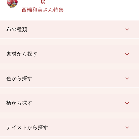
房
西端和美さん特集
布の種類
コットン／もめん生地
ちりめん生地
織物 金襴・裂地
りんず・ジャガード織生地
ポリエステル生地
その他の生地
ちりめんカットロール
リボン
素材から探す
コットン／木綿素材（混紡含む）
ポリエステル素材（混紡含む）
レーヨン素材
シルク素材
麻／リネン（混紡含む）
本掲載生地
色から探す
赤・ピンク
黄色・オレンジ
茶・ベージュ
緑
青・紺
紫
白・アイボリー
黒・グレイ
金・銀
多色使い
リバーシブル
柄から探す
さくら柄
梅柄
和風花柄
洋テイスト花柄
植物柄
伝統柄・古典柄
飛鳥・奈良文様
かすり柄
動物柄
縞・ストライプ
水玉・ドット
チェック・格子
小紋柄
無地
テイストから探す