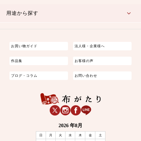
古典的
かわいい
華やか
モダン
レトロ
ベーシック
しぶい
男柄
おしゃれ
なごみ
洋テイスト
用途から探す
つまみ細工
ゆかた・じんべい
子供の着物
よさこい・舞台衣装
お祭り着
さむえ
エプロン・ホームウェア
ブラウス・シャツ・ワンピース
古ぶくさ
バッグ・ポーチ
インテリア
マスク
お買い物ガイド
法人様・企業様へ
作品集
お客様の声
ブログ・コラム
お問い合わせ