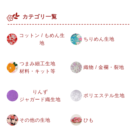
カテゴリ一覧
コットン / もめん生
ちりめん生地
地
つまみ細工生地
織物 / 金襴・裂地
材料・キット等
りんず
ポリエステル生地
ジャガード織生地
その他の生地
ひも