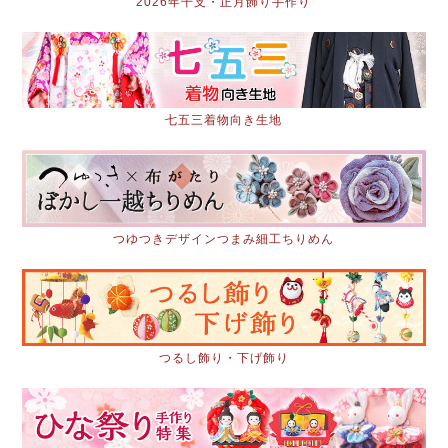
2026年干支・正月飾り手作り
七五三着物向き生地
つゆつきデザインつまみ細工ちりめん
つるし飾り・下げ飾り