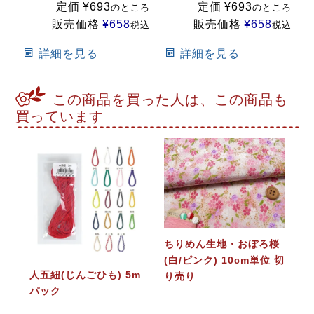
定価
¥
693
定価
¥
693
のところ
のところ
販売価格
¥
658
販売価格
¥
658
税込
税込
詳細を見る
詳細を見る
この商品を買った人は、この商品も
買っています
ちりめん生地・おぼろ桜
(白/ピンク) 10cm単位 切
人五紐(じんごひも) 5m
り売り
パック