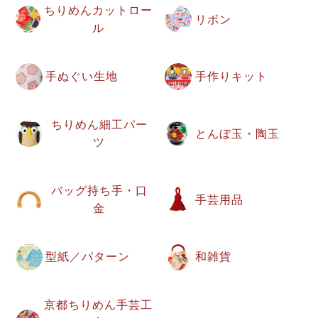
ちりめんカットロー
リボン
ル
手ぬぐい生地
手作りキット
ちりめん細工パー
とんぼ玉・陶玉
ツ
バッグ持ち手・口
手芸用品
金
型紙／パターン
和雑貨
京都ちりめん手芸工