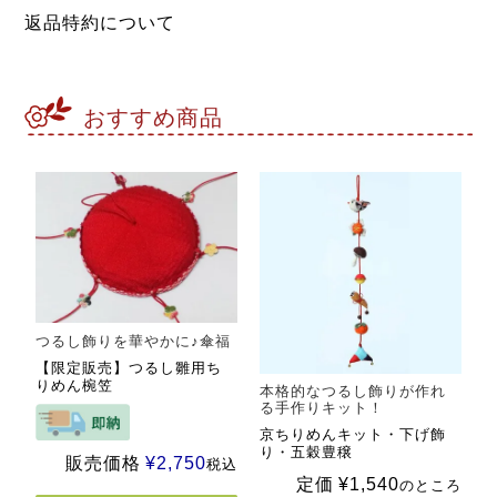
返品特約について
おすすめ商品
つるし飾りを華やかに♪傘福
【限定販売】つるし雛用ち
りめん椀笠
本格的なつるし飾りが作れ
る手作りキット！
京ちりめんキット・下げ飾
り・五穀豊穣
販売価格
¥
2,750
税込
定価
¥
1,540
のところ