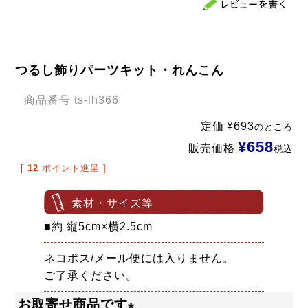
つるし飾りパーツキット・れんこん
商品番号
ts-lh366
定価
¥
693
のところ
¥
658
販売価格
税込
[
12
ポイント進呈 ]
素材・サイズ等
■約 縦5cm×横2.5cm
ネコポス/メール便には入りません。
ご了承ください。
お取寄せ商品です