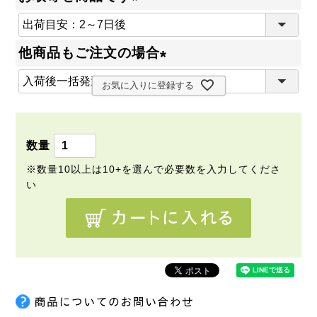
(
必
他商品もご注文の場合
須
(
)
お気に入りに登録する
必
須
)