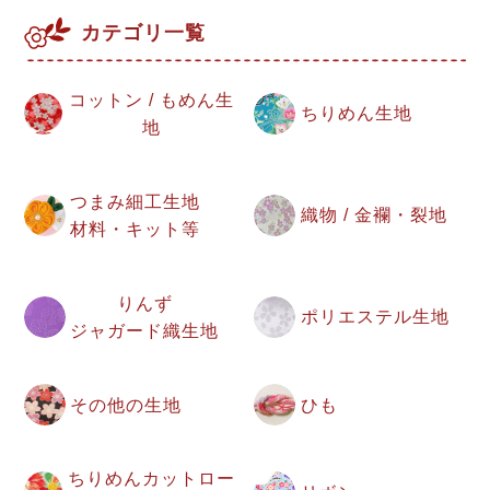
カテゴリ一覧
コットン / もめん生
ちりめん生地
地
つまみ細工生地
織物 / 金襴・裂地
材料・キット等
りんず
ポリエステル生地
ジャガード織生地
その他の生地
ひも
ちりめんカットロー