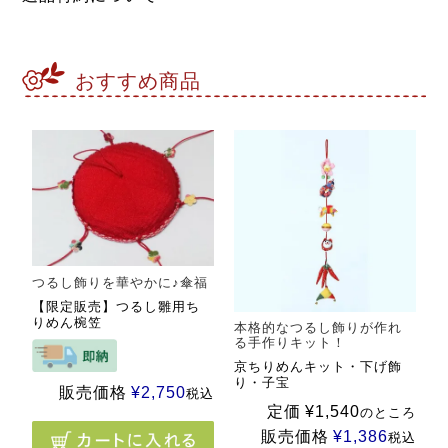
おすすめ商品
つるし飾りを華やかに♪傘福
【限定販売】つるし雛用ち
りめん椀笠
本格的なつるし飾りが作れ
る手作りキット！
京ちりめんキット・下げ飾
り・子宝
販売価格
¥
2,750
税込
定価
¥
1,540
のところ
販売価格
¥
1,386
税込