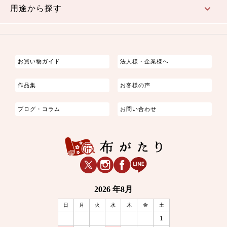
用途から探す
つまみ細工
ゆかた・じんべい
子供の着物
よさこい・舞台衣装
お祭り着
さむえ
エプロン・ホームウェア
ブラウス・シャツ・ワンピース
古ぶくさ
バッグ・ポーチ
インテリア
マスク
お買い物ガイド
法人様・企業様へ
作品集
お客様の声
ブログ・コラム
お問い合わせ