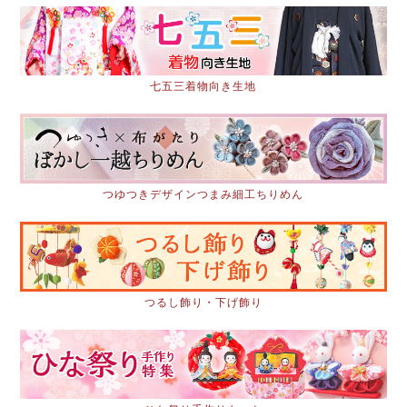
七五三着物向き生地
つゆつきデザインつまみ細工ちりめん
つるし飾り・下げ飾り