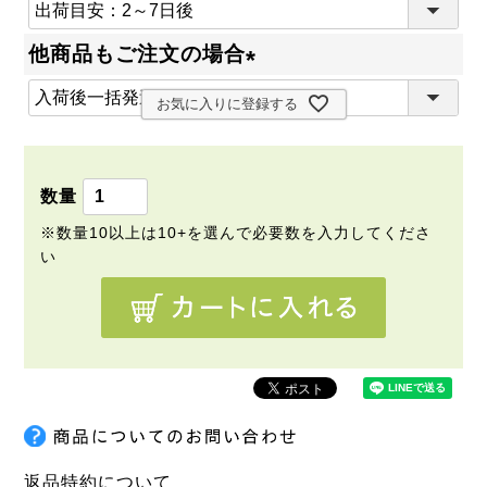
(
必
他商品もご注文の場合
須
(
)
お気に入りに登録する
必
須
)
返品特約について