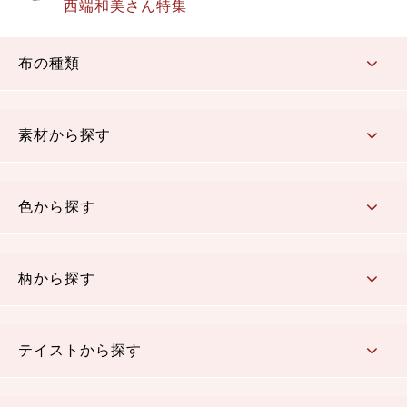
西端和美さん特集
布の種類
コットン／もめん生地
ちりめん生地
織物 金襴・裂地
りんず・ジャガード織生地
ポリエステル生地
その他の生地
ちりめんカットロール
リボン
素材から探す
コットン／木綿素材（混紡含む）
ポリエステル素材（混紡含む）
レーヨン素材
シルク素材
麻／リネン（混紡含む）
本掲載生地
色から探す
赤・ピンク
黄色・オレンジ
茶・ベージュ
緑
青・紺
紫
白・アイボリー
黒・グレイ
金・銀
多色使い
リバーシブル
柄から探す
さくら柄
梅柄
和風花柄
洋テイスト花柄
植物柄
伝統柄・古典柄
飛鳥・奈良文様
かすり柄
動物柄
縞・ストライプ
水玉・ドット
チェック・格子
小紋柄
無地
テイストから探す
古典的
かわいい
華やか
モダン
レトロ
ベーシック
しぶい
男柄
おしゃれ
なごみ
洋テイスト