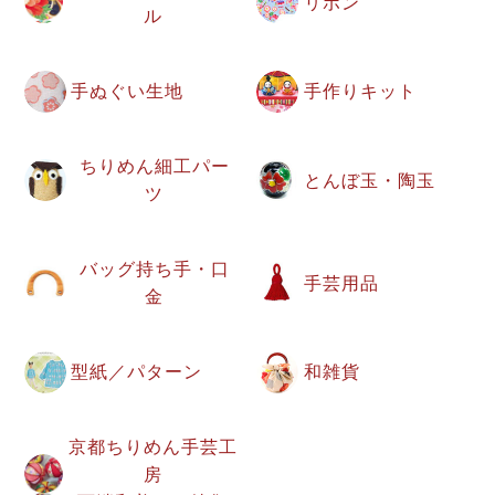
リボン
ル
手ぬぐい生地
手作りキット
ちりめん細工パー
とんぼ玉・陶玉
ツ
バッグ持ち手・口
手芸用品
金
型紙／パターン
和雑貨
京都ちりめん手芸工
房