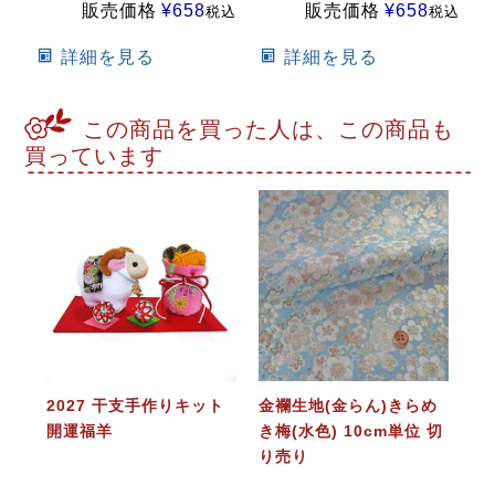
販売価格
¥
658
販売価格
¥
658
税込
税込
詳細を見る
詳細を見る
この商品を買った人は、この商品も
買っています
2027 干支手作りキット
金襴生地(金らん)きらめ
開運福羊
き梅(水色) 10cm単位 切
り売り