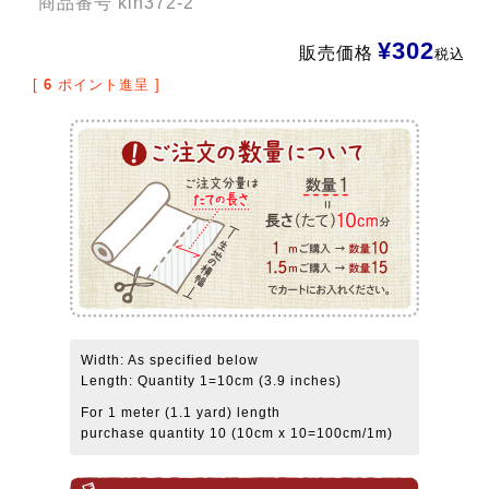
商品番号
kin372-2
¥
302
販売価格
税込
[
6
ポイント進呈 ]
Width: As specified below
Length: Quantity 1=10cm (3.9 inches)
For 1 meter (1.1 yard) length
purchase quantity 10 (10cm x 10=100cm/1m)