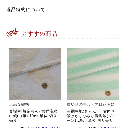
返品特約について
おすすめ商品
上品な鶴柄
辰や巳の手芸・木目込みに
金襴生地(金らん) 吉祥流水
金襴生地(金らん) 干支向き
に鶴(白銀) 10cm単位 切り
段ぼかし小さな青海波(グリ
売り
ーン) 10cm単位 切り売り