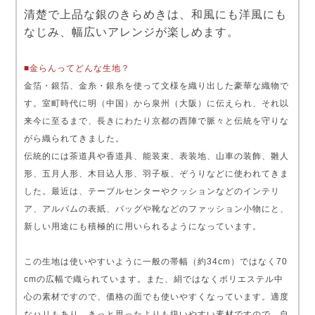
清楚で上品な銀のきらめきは、和風にも洋風にも
なじみ、幅広いアレンジが楽しめます。
■金らんってどんな生地？
金箔・銀箔、金糸・銀糸を使って文様を織り出した豪華な織物で
す。室町時代に明（中国）から泉州（大阪）に伝えられ、それ以
来今に至るまで、長きにわたり京都の西陣で脈々と伝統を守りな
がら織られてきました。
伝統的には茶道具や香道具、能装束、表装地、山車の装飾、雛人
形、五月人形、木目込人形、羽子板、ぞうりなどに使われてきま
した。最近は、テーブルセンターやクッションなどのインテリ
ア、アルバムの表紙、バッグや靴などのファッション小物にと、
新しい用途にも積極的に用いられるようになっています。
この生地は使いやすいように一般の帯幅（約34cm）ではなく70
cmの広幅で織られています。また、絹ではなくポリエステル中
心の素材ですので、価格の面でも使いやすくなっています。適度
なハリもあり、きっと思ったよりも扱いやすい素材ですので、自