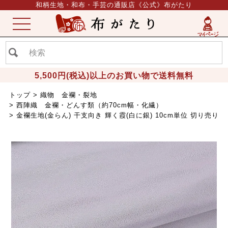
和柄生地・和布・手芸の通販店《公式》布がたり
ME
NU
5,500円(税込)以上のお買い物で送料無料
トップ
織物 金襴・裂地
西陣織 金襴・どんす類（約70cm幅・化繊）
金襴生地(金らん) 干支向き 輝く霞(白に銀) 10cm単位 切り売り