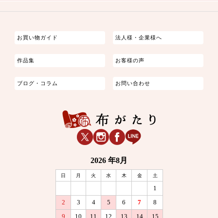
つまみ細工
ゆかた・じんべい
子供の着物
よさこい・舞台衣装
お祭り着
さむえ
エプロン・ホームウェア
ブラウス・シャツ・ワンピース
古ぶくさ
バッグ・ポーチ
インテリア
マスク
お買い物ガイド
法人様・企業様へ
作品集
お客様の声
ブログ・コラム
お問い合わせ