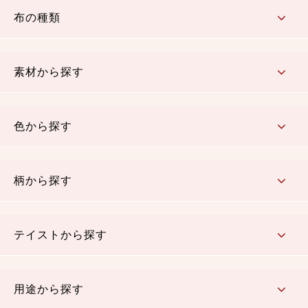
布の種類
コットン／もめん生地
ちりめん生地
織物 金襴・裂地
りんず・ジャガード織生地
ポリエステル生地
その他の生地
ちりめんカットロール
リボン
素材から探す
コットン／木綿素材（混紡含む）
ポリエステル素材（混紡含む）
レーヨン素材
シルク素材
麻／リネン（混紡含む）
本掲載生地
色から探す
赤・ピンク
黄色・オレンジ
茶・ベージュ
緑
青・紺
紫
白・アイボリー
黒・グレイ
金・銀
多色使い
リバーシブル
柄から探す
さくら柄
梅柄
和風花柄
洋テイスト花柄
植物柄
伝統柄・古典柄
飛鳥・奈良文様
かすり柄
動物柄
縞・ストライプ
水玉・ドット
チェック・格子
小紋柄
無地
テイストから探す
古典的
かわいい
華やか
モダン
レトロ
ベーシック
しぶい
男柄
おしゃれ
なごみ
洋テイスト
用途から探す