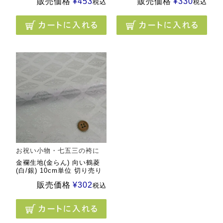
販売価格
¥
453
販売価格
¥
330
税込
税込
お祝い小物・七五三の袴に
金襴生地(金らん) 向い鶴菱
(白/銀) 10cm単位 切り売り
販売価格
¥
302
税込