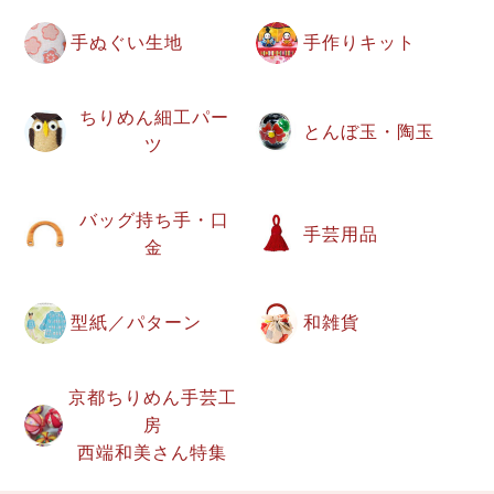
手ぬぐい生地
手作りキット
ちりめん細工パー
とんぼ玉・陶玉
ツ
バッグ持ち手・口
手芸用品
金
型紙／パターン
和雑貨
京都ちりめん手芸工
房
西端和美さん特集