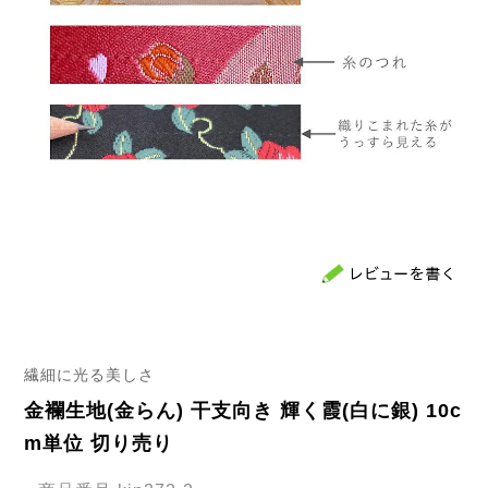
繊細に光る美しさ
金襴生地(金らん) 干支向き 輝く霞(白に銀) 10c
m単位 切り売り