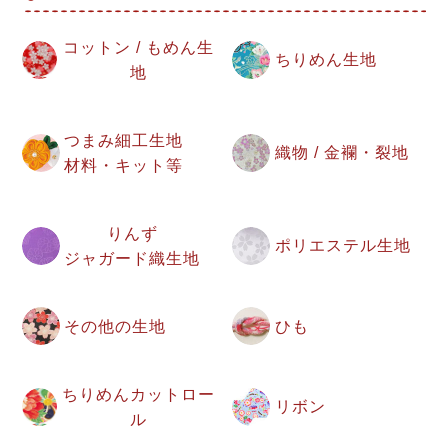
コットン / もめん生
ちりめん生地
地
つまみ細工生地
織物 / 金襴・裂地
材料・キット等
りんず
ポリエステル生地
ジャガード織生地
その他の生地
ひも
ちりめんカットロー
リボン
ル