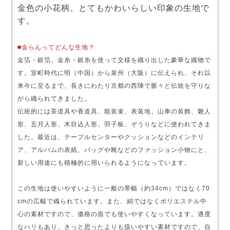
金色の小花柄。とてもかわいらしい印象の生地で
す。
■金らんってどんな生地？
金箔・銀箔、金糸・銀糸を使って文様を織り出した豪華な織物で
す。室町時代に明（中国）から泉州（大阪）に伝えられ、それ以
来今に至るまで、長きにわたり京都の西陣で脈々と伝統を守りな
がら織られてきました。
伝統的には茶道具や香道具、能装束、表装地、山車の装飾、雛人
形、五月人形、木目込人形、羽子板、ぞうりなどに使われてきま
した。最近は、テーブルセンターやクッションなどのインテリ
ア、アルバムの表紙、バッグや靴などのファッション小物にと、
新しい用途にも積極的に用いられるようになっています。
この生地は使いやすいように一般の帯幅（約34cm）ではなく70
cmの広幅で織られています。また、絹ではなくポリエステル中
心の素材ですので、価格の面でも使いやすくなっています。適度
なハリもあり、きっと思ったよりも扱いやすい素材ですので、自