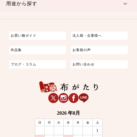
用途から探す
つまみ細工
ゆかた・じんべい
子供の着物
よさこい・舞台衣装
お祭り着
さむえ
エプロン・ホームウェア
ブラウス・シャツ・ワンピース
古ぶくさ
バッグ・ポーチ
インテリア
マスク
お買い物ガイド
法人様・企業様へ
作品集
お客様の声
ブログ・コラム
お問い合わせ