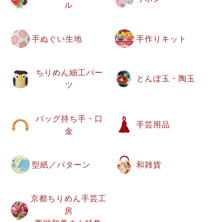
ル
手ぬぐい生地
手作りキット
ちりめん細工パー
とんぼ玉・陶玉
ツ
バッグ持ち手・口
手芸用品
金
型紙／パターン
和雑貨
京都ちりめん手芸工
房