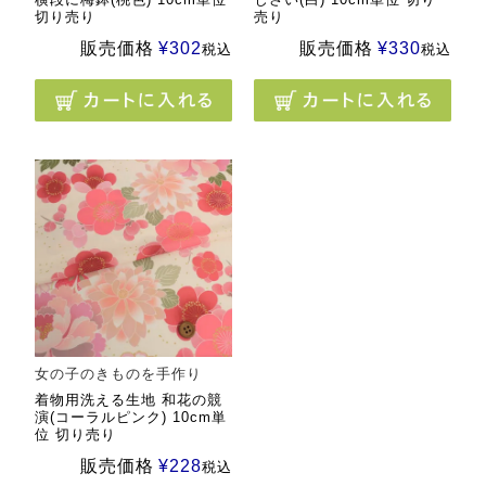
切り売り
売り
販売価格
¥
302
販売価格
¥
330
税込
税込
女の子のきものを手作り
着物用洗える生地 和花の競
演(コーラルピンク) 10cm単
位 切り売り
販売価格
¥
228
税込