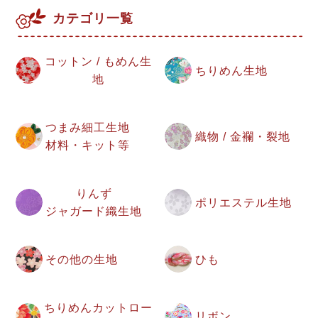
カテゴリ一覧
コットン / もめん生
ちりめん生地
地
つまみ細工生地
織物 / 金襴・裂地
材料・キット等
りんず
ポリエステル生地
ジャガード織生地
その他の生地
ひも
ちりめんカットロー
リボン