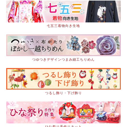
七五三着物向き生地
つゆつきデザインつまみ細工ちりめん
つるし飾り・下げ飾り
ひな祭り手作りキット