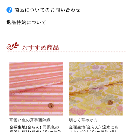
返品特約について
おすすめ商品
可愛い色の薄手西陣織
明るく華やか☆
金襴生地(金らん) 同系色の
金襴生地(金らん) 流水にあ
横段に梅鉢(桃色) 10cm単位
じさい(白) 10cm単位 切り