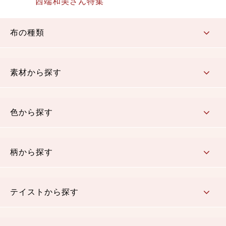
西端和美さん特集
布の種類
コットン／もめん生地
ちりめん生地
織物 金襴・裂地
りんず・ジャガード織生地
ポリエステル生地
その他の生地
ちりめんカットロール
リボン
素材から探す
コットン／木綿素材（混紡含む）
ポリエステル素材（混紡含む）
レーヨン素材
シルク素材
麻／リネン（混紡含む）
本掲載生地
色から探す
赤・ピンク
黄色・オレンジ
茶・ベージュ
緑
青・紺
紫
白・アイボリー
黒・グレイ
金・銀
多色使い
リバーシブル
柄から探す
さくら柄
梅柄
和風花柄
洋テイスト花柄
植物柄
伝統柄・古典柄
飛鳥・奈良文様
かすり柄
動物柄
縞・ストライプ
水玉・ドット
チェック・格子
小紋柄
無地
テイストから探す
古典的
かわいい
華やか
モダン
レトロ
ベーシック
しぶい
男柄
おしゃれ
なごみ
洋テイスト