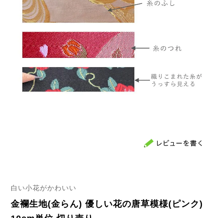
白い小花がかわいい
金襴生地(金らん) 優しい花の唐草模様(ピンク)