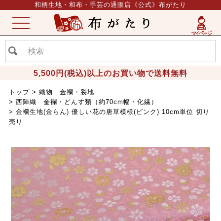
和柄生地・和布・手芸の通販店《公式》布がたり
ME
NU
5,500円(税込)以上のお買い物で送料無料
トップ
織物 金襴・裂地
西陣織 金襴・どんす類（約70cm幅・化繊）
金襴生地(金らん) 優しい花の唐草模様(ピンク) 10cm単位 切り
売り