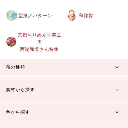
型紙／パターン
和雑貨
京都ちりめん手芸工
房
西端和美さん特集
布の種類
コットン／もめん生地
ちりめん生地
織物 金襴・裂地
りんず・ジャガード織生地
ポリエステル生地
その他の生地
ちりめんカットロール
リボン
素材から探す
コットン／木綿素材（混紡含む）
ポリエステル素材（混紡含む）
レーヨン素材
シルク素材
麻／リネン（混紡含む）
本掲載生地
色から探す
赤・ピンク
黄色・オレンジ
茶・ベージュ
緑
青・紺
紫
白・アイボリー
黒・グレイ
金・銀
多色使い
リバーシブル