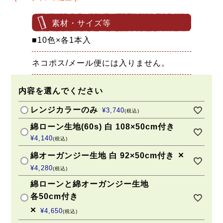
素材・サイズ等
■10色×各1本入
ネコポス/メール便には入りません。
内容を選んでください
レンジカラーのみ
¥
3,740
税込
綿ローン生地(60s) 白 108×50cm付き
¥
4,140
税込
×
綿オーガンジー生地 白 92×50cm付き
¥
4,280
税込
綿ローンと綿オーガンジー生地
各50cm付き
×
¥
4,650
税込