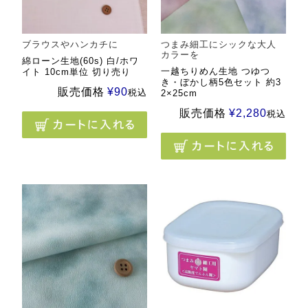
ブラウスやハンカチに
つまみ細工にシックな大人
カラーを
綿ローン生地(60s) 白/ホワ
一越ちりめん生地 つゆつ
イト 10cm単位 切り売り
き・ぼかし柄5色セット 約3
販売価格
¥
90
税込
2×25cm
販売価格
¥
2,280
税込