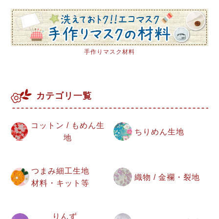
手作りマスク材料
カテゴリ一覧
コットン / もめん生
ちりめん生地
地
つまみ細工生地
織物 / 金襴・裂地
材料・キット等
りんず