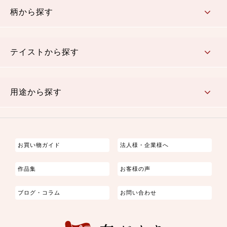
柄から探す
さくら柄
梅柄
和風花柄
洋テイスト花柄
植物柄
伝統柄・古典柄
飛鳥・奈良文様
かすり柄
動物柄
縞・ストライプ
水玉・ドット
チェック・格子
小紋柄
無地
テイストから探す
古典的
かわいい
華やか
モダン
レトロ
ベーシック
しぶい
男柄
おしゃれ
なごみ
洋テイスト
用途から探す
つまみ細工
ゆかた・じんべい
子供の着物
よさこい・舞台衣装
お祭り着
さむえ
エプロン・ホームウェア
ブラウス・シャツ・ワンピース
古ぶくさ
バッグ・ポーチ
インテリア
マスク
お買い物ガイド
法人様・企業様へ
作品集
お客様の声
ブログ・コラム
お問い合わせ