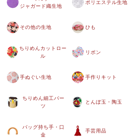
ポリエステル生地
ジャガード織生地
その他の生地
ひも
ちりめんカットロー
リボン
ル
手ぬぐい生地
手作りキット
ちりめん細工パー
とんぼ玉・陶玉
ツ
バッグ持ち手・口
手芸用品
金