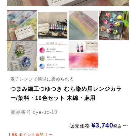
電子レンジで簡単に染められる
つまみ細工つゆつき むら染め用レンジカラ
ー/染料・10色セット 木綿・麻用
商品番号
dye-trc-10
¥
3,740
販売価格
〜
税込
[
68
ポイント進呈 ]
〜