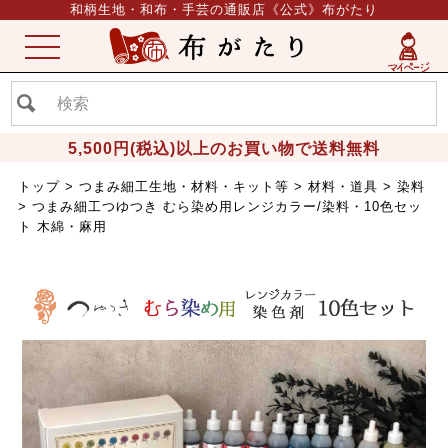
和柄生地・和布・手芸の通販店《公式》布がたり
ME
NU
5,500円(税込)以上のお買い物で送料無料
トップ
つまみ細工生地・材料・キット等
材料・道具
染料
つまみ細工つゆつき むら染め用レンジカラー/染料・10色セッ
ト 木綿・麻用