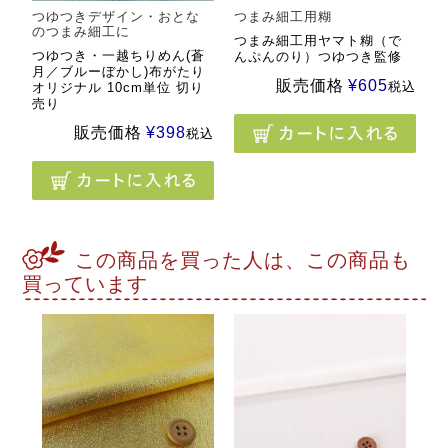
つゆつきデザイン・おとな
つまみ細工用糊
のつまみ細工に
つまみ細工用ヤマト糊（で
つゆつき・一越ちりめん(蒼
んぷんのり）つゆつき監修
月／ブルーぼかし)布がたり
販売価格
¥
605
税込
オリジナル 10cm単位 切り
売り
販売価格
¥
398
税込
この商品を買った人は、この商品も
買っています