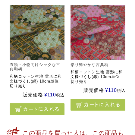
衣類・小物向けシックな古
彩り鮮やかな古典柄
典和柄
和柄コットン生地 雲形に和
和柄コットン生地 雲形に和
文様づくし(赤) 10cm単位
文様づくし(緑) 10cm単位
切り売り
切り売り
販売価格
¥
110
税込
販売価格
¥
110
税込
この商品を買った人は、この商品も