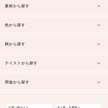
素材から探す
コットン／木綿素材（混紡含む）
ポリエステル素材（混紡含む）
レーヨン素材
シルク素材
麻／リネン（混紡含む）
本掲載生地
色から探す
赤・ピンク
黄色・オレンジ
茶・ベージュ
緑
青・紺
紫
白・アイボリー
黒・グレイ
金・銀
多色使い
リバーシブル
柄から探す
さくら柄
梅柄
和風花柄
洋テイスト花柄
植物柄
伝統柄・古典柄
飛鳥・奈良文様
かすり柄
動物柄
縞・ストライプ
水玉・ドット
チェック・格子
小紋柄
無地
テイストから探す
古典的
かわいい
華やか
モダン
レトロ
ベーシック
しぶい
男柄
おしゃれ
なごみ
洋テイスト
用途から探す
つまみ細工
ゆかた・じんべい
子供の着物
よさこい・舞台衣装
お祭り着
さむえ
エプロン・ホームウェア
ブラウス・シャツ・ワンピース
古ぶくさ
バッグ・ポーチ
インテリア
マスク
お買い物ガイド
法人様・企業様へ