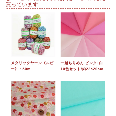
買っています
メタリックヤーン《ルビ
一越ちりめん ピンク+白
ー》・50m
10色セット/約22×20cm