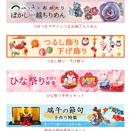
つゆつきデザインつまみ細工ちりめん
つるし飾り・下げ飾り
ひな祭り手作りキット
端午の節句手作りキット