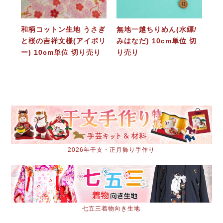
和柄コットン生地 うさぎ
無地一越ちりめん(水縹/
と桜の吉祥文様(アイボリ
みはなだ) 10cm単位 切
ー) 10cm単位 切り売り
り売り
2026年干支・正月飾り手作り
七五三着物向き生地