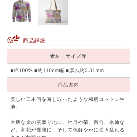
商品詳細
素材・サイズ等
■綿100% ■約110cm幅 ■厚み約0.31mm
商品案内
美しい日本画を写し取ったような和柄コットン生
地。
大胆な金の雲取り地に、牡丹や菊、百合、水仙な
ど、和花が優雅に、そして色鮮やかに咲き乱れる