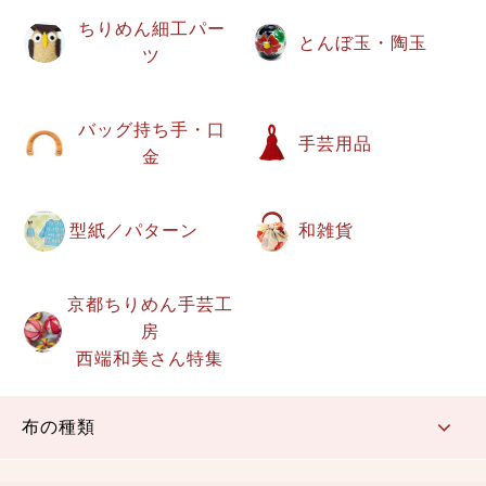
ちりめん細工パー
とんぼ玉・陶玉
ツ
バッグ持ち手・口
手芸用品
金
型紙／パターン
和雑貨
京都ちりめん手芸工
房
西端和美さん特集
布の種類
コットン／もめん生地
ちりめん生地
織物 金襴・裂地
りんず・ジャガード織生地
ポリエステル生地
その他の生地
ちりめんカットロール
リボン