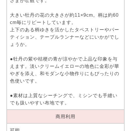
さまが壮観です。
大きい牡丹の花の大きさが約11×9cm。柄は約60
cm毎にリピートしています。
上下のある柄ゆきを活かしたタペストリーやパー
ティション、テーブルランナーなどにいかがでし
ょうか。
●牡丹の紫や桔梗の青が涼やかで上品な印象を与
えます。淡いクリームイエローの地色に金彩が華
やぎを添え、和モダンな小物作りにもぴったりの
色使いです。
●素材は上質なシーチングで、ミシンでも手縫い
でも扱いやすい布地です。
商用利用
可能