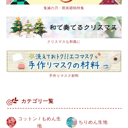
鬼滅の刃・呪術廻戦特集
クリスマスも和風に
手作りマスク材料
カテゴリ一覧
コットン / もめん生
ちりめん生地
地