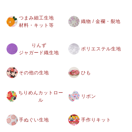
つまみ細工生地
織物 / 金襴・裂地
材料・キット等
りんず
ポリエステル生地
ジャガード織生地
その他の生地
ひも
ちりめんカットロー
リボン
ル
手ぬぐい生地
手作りキット