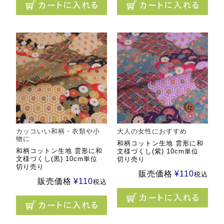
カッコいい和柄・衣類や小
大人の女性におすすめ
物に
和柄コットン生地 雲形に和
和柄コットン生地 雲形に和
文様づくし(紫) 10cm単位
文様づくし(黒) 10cm単位
切り売り
切り売り
販売価格
¥
110
税込
販売価格
¥
110
税込