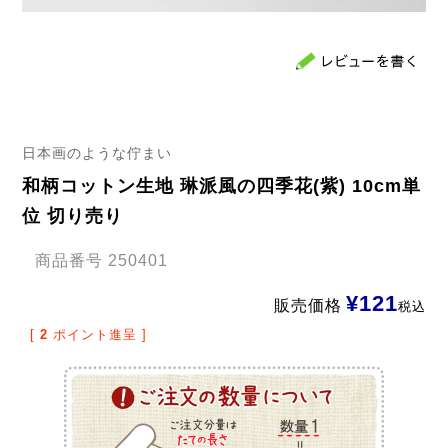
日本画のような佇まい
和柄コットン生地 琳派風の四季花(紫) 10cm単
位 切り売り
商品番号
250401
¥
121
販売価格
税込
[
2
ポイント進呈 ]