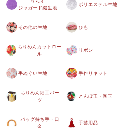
りんず
ポリエステル生地
ジャガード織生地
その他の生地
ひも
ちりめんカットロー
リボン
ル
手ぬぐい生地
手作りキット
ちりめん細工パー
とんぼ玉・陶玉
ツ
バッグ持ち手・口
手芸用品
金