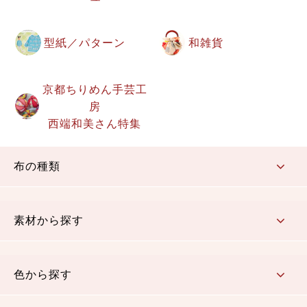
型紙／パターン
和雑貨
京都ちりめん手芸工
房
西端和美さん特集
布の種類
コットン／もめん生地
ちりめん生地
織物 金襴・裂地
りんず・ジャガード織生地
ポリエステル生地
その他の生地
ちりめんカットロール
リボン
素材から探す
コットン／木綿素材（混紡含む）
ポリエステル素材（混紡含む）
レーヨン素材
シルク素材
麻／リネン（混紡含む）
本掲載生地
色から探す