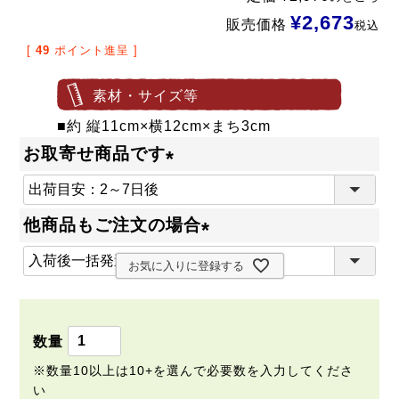
¥
2,673
販売価格
税込
[
49
ポイント進呈 ]
素材・サイズ等
■約 縦11cm×横12cm×まち3cm
お取寄せ商品です
(
必
他商品もご注文の場合
須
(
)
お気に入りに登録する
必
須
)