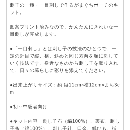
刺子の一種・一目刺しで作るがまぐちポーチのキ
ット。
図案プリント済みなので、かんたんにきれいな一
目刺しが完成します。
●「一目刺し」とは刺し子の技法のひとつで、一
定の針目で縦、横、斜めと同じ方向を順に刺して
いく技法です。身近なものから刺し子を取り入れ
て、日々の暮らしに彩りを添えてください。
●出来上がりサイズ：約 縦11cm×横12cm×まち3c
m
●初～中級者向け
●キット内容：刺し子布（綿100%）、裏布、刺し
子糸（綿100%）、刺し子針、口金、紙ひも、指