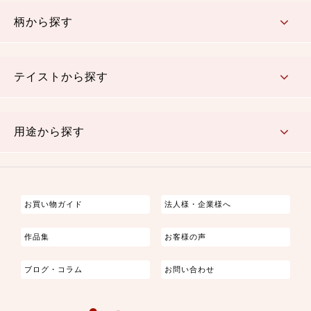
赤・ピンク
黄色・オレンジ
茶・ベージュ
緑
青・紺
紫
白・アイボリー
黒・グレイ
金・銀
多色使い
リバーシブル
柄から探す
さくら柄
梅柄
和風花柄
洋テイスト花柄
植物柄
伝統柄・古典柄
飛鳥・奈良文様
かすり柄
動物柄
縞・ストライプ
水玉・ドット
チェック・格子
小紋柄
無地
テイストから探す
古典的
かわいい
華やか
モダン
レトロ
ベーシック
しぶい
男柄
おしゃれ
なごみ
洋テイスト
用途から探す
つまみ細工
ゆかた・じんべい
子供の着物
よさこい・舞台衣装
お祭り着
さむえ
エプロン・ホームウェア
ブラウス・シャツ・ワンピース
古ぶくさ
バッグ・ポーチ
インテリア
マスク
お買い物ガイド
法人様・企業様へ
作品集
お客様の声
ブログ・コラム
お問い合わせ