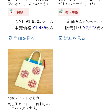
花ふきん（こんぺいとう）
がまぐちポーチ（生成）
定価
¥
1,650
定価
¥
2,970
のところ
のところ
販売価格
¥
1,485
販売価格
¥
2,673
税込
税込
詳細を見る
詳細を見る
北欧テイストが魅力！
刺し子キット・一目刺しの
ミニバッグ（生成）