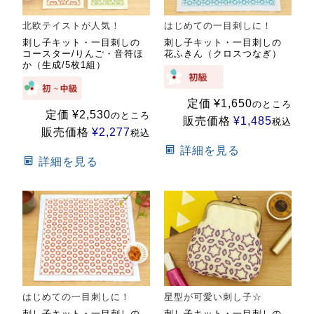
北欧テイストが人気！
はじめての一目刺しに！
刺し子キット・一目刺しの
刺し子キット・一目刺しの
コースター/りんご・音符ほ
花ふきん（クロスつなぎ）
か（生成/5枚1組）
定価
¥
1,650
のところ
定価
¥
2,530
のところ
販売価格
¥
1,485
税込
販売価格
¥
2,277
税込
詳細を見る
詳細を見る
はじめての一目刺しに！
星型が可愛い刺し子☆
刺し子キット・一目刺しの
刺し子キット・一目刺しの