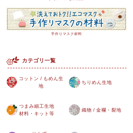
手作りマスク材料
カテゴリ一覧
コットン / もめん生
ちりめん生地
地
つまみ細工生地
織物 / 金襴・裂地
材料・キット等