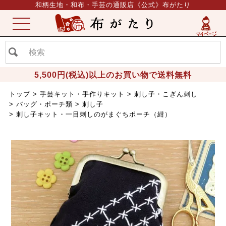
和柄生地・和布・手芸の通販店《公式》布がたり
ME
NU
5,500円(税込)以上のお買い物で送料無料
トップ
手芸キット・手作りキット
刺し子・こぎん刺し
バッグ・ポーチ類
刺し子
刺し子キット・一目刺しのがまぐちポーチ（紺）