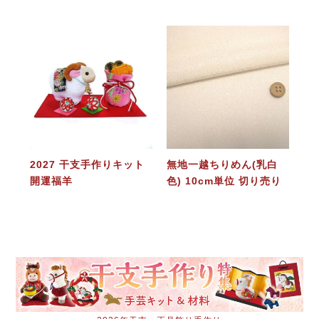
2027 干支手作りキット
無地一越ちりめん(乳白
開運福羊
色) 10cm単位 切り売り