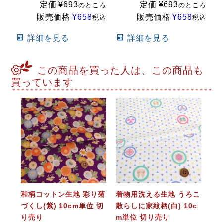
定価
¥
693
定価
¥
693
のところ
のところ
販売価格
¥
658
販売価格
¥
658
税込
税込
詳細を見る
詳細を見る
この商品を買った人は、この商品も
買っています
和柄コットン生地 彩り菊
着物用洗える生地 うろこ
づくし(紫) 10cm単位 切
散らしに家紋柄(白) 10c
り売り
m単位 切り売り