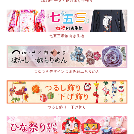
2026年干支・正月飾り手作り
七五三着物向き生地
つゆつきデザインつまみ細工ちりめん
つるし飾り・下げ飾り