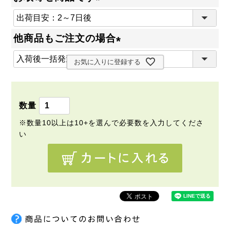
(
必
他商品もご注文の場合
須
(
)
お気に入りに登録する
必
須
)