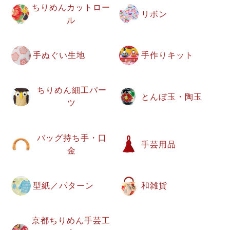
ちりめんカットロー
リボン
ル
手ぬぐい生地
手作りキット
ちりめん細工パー
とんぼ玉・陶玉
ツ
バッグ持ち手・口
手芸用品
金
型紙／パターン
和雑貨
京都ちりめん手芸工