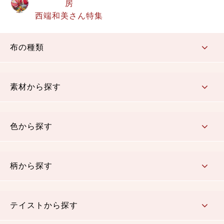
房
西端和美さん特集
布の種類
コットン／もめん生地
ちりめん生地
織物 金襴・裂地
りんず・ジャガード織生地
ポリエステル生地
その他の生地
ちりめんカットロール
リボン
素材から探す
コットン／木綿素材（混紡含む）
ポリエステル素材（混紡含む）
レーヨン素材
シルク素材
麻／リネン（混紡含む）
本掲載生地
色から探す
赤・ピンク
黄色・オレンジ
茶・ベージュ
緑
青・紺
紫
白・アイボリー
黒・グレイ
金・銀
多色使い
リバーシブル
柄から探す
さくら柄
梅柄
和風花柄
洋テイスト花柄
植物柄
伝統柄・古典柄
飛鳥・奈良文様
かすり柄
動物柄
縞・ストライプ
水玉・ドット
チェック・格子
小紋柄
無地
テイストから探す