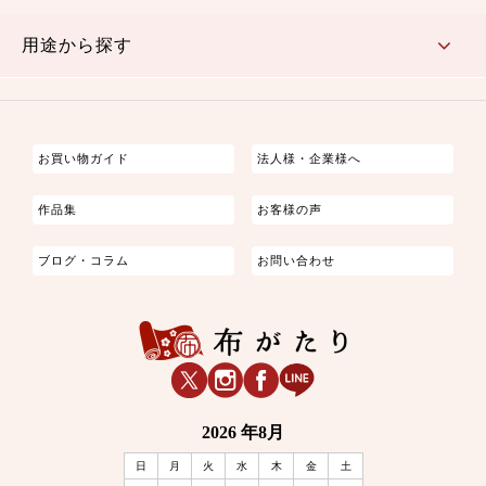
古典的
かわいい
華やか
モダン
レトロ
ベーシック
しぶい
男柄
おしゃれ
なごみ
洋テイスト
用途から探す
つまみ細工
ゆかた・じんべい
子供の着物
よさこい・舞台衣装
お祭り着
さむえ
エプロン・ホームウェア
ブラウス・シャツ・ワンピース
古ぶくさ
バッグ・ポーチ
インテリア
マスク
お買い物ガイド
法人様・企業様へ
作品集
お客様の声
ブログ・コラム
お問い合わせ