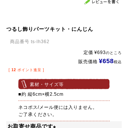
つるし飾りパーツキット・にんじん
商品番号
ts-lh362
定価
¥
693
のところ
¥
658
販売価格
税込
[
12
ポイント進呈 ]
素材・サイズ等
■約 縦6cm×横2.5cm
ネコポス/メール便には入りません。
ご了承ください。
お取寄せ商品です