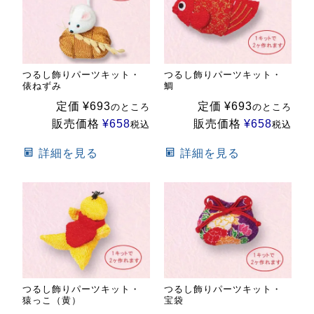
つるし飾りパーツキット・
つるし飾りパーツキット・
俵ねずみ
鯛
定価
¥
693
定価
¥
693
のところ
のところ
販売価格
¥
658
販売価格
¥
658
税込
税込
詳細を見る
詳細を見る
つるし飾りパーツキット・
つるし飾りパーツキット・
猿っこ（黄）
宝袋