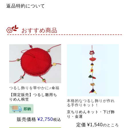
返品特約について
おすすめ商品
つるし飾りを華やかに♪傘福
【限定販売】つるし雛用ち
りめん椀笠
本格的なつるし飾りが作れ
る手作りキット！
京ちりめんキット・下げ飾
り・金運
販売価格
¥
2,750
税込
定価
¥
1,540
のところ