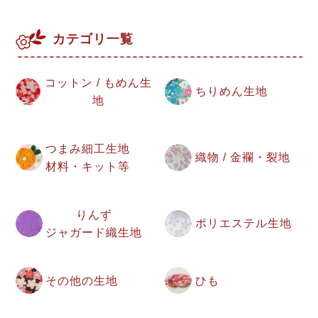
カテゴリ一覧
コットン / もめん生
ちりめん生地
地
つまみ細工生地
織物 / 金襴・裂地
材料・キット等
りんず
ポリエステル生地
ジャガード織生地
その他の生地
ひも