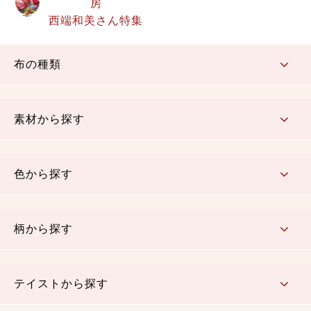
房
西端和美さん特集
布の種類
コットン／もめん生地
ちりめん生地
織物 金襴・裂地
りんず・ジャガード織生地
ポリエステル生地
その他の生地
ちりめんカットロール
リボン
素材から探す
コットン／木綿素材（混紡含む）
ポリエステル素材（混紡含む）
レーヨン素材
シルク素材
麻／リネン（混紡含む）
本掲載生地
色から探す
赤・ピンク
黄色・オレンジ
茶・ベージュ
緑
青・紺
紫
白・アイボリー
黒・グレイ
金・銀
多色使い
リバーシブル
柄から探す
さくら柄
梅柄
和風花柄
洋テイスト花柄
植物柄
伝統柄・古典柄
飛鳥・奈良文様
かすり柄
動物柄
縞・ストライプ
水玉・ドット
チェック・格子
小紋柄
無地
テイストから探す