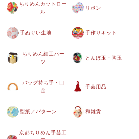
ちりめんカットロー
リボン
ル
手ぬぐい生地
手作りキット
ちりめん細工パー
とんぼ玉・陶玉
ツ
バッグ持ち手・口
手芸用品
金
型紙／パターン
和雑貨
京都ちりめん手芸工