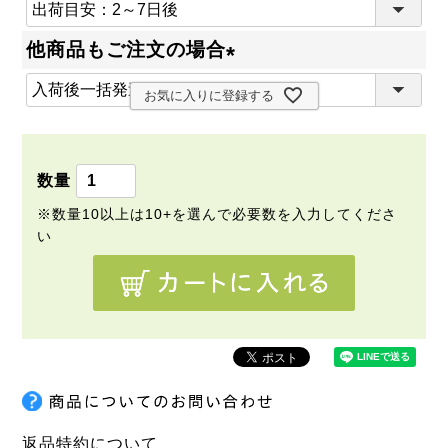
(
必
他商品もご注文の場合
須
(
)
お気に入りに登録する
必
須
)
返品特約について