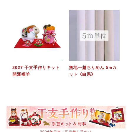
2027 干支手作りキット
無地一越ちりめん 5mカ
開運福羊
ット《白系》
2026年干支・正月飾り手作り