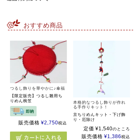
おすすめ商品
つるし飾りを華やかに♪傘福
【限定販売】つるし雛用ち
りめん椀笠
本格的なつるし飾りが作れ
る手作りキット！
京ちりめんキット・下げ飾
り・厄除け
販売価格
¥
2,750
税込
定価
¥
1,540
のところ
販売価格
¥
1,386
税込