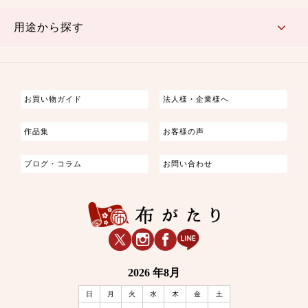
古典的
かわいい
華やか
モダン
レトロ
ベーシック
しぶい
男柄
おしゃれ
なごみ
洋テイスト
用途から探す
つまみ細工
ゆかた・じんべい
子供の着物
よさこい・舞台衣装
お祭り着
さむえ
エプロン・ホームウェア
ブラウス・シャツ・ワンピース
古ぶくさ
バッグ・ポーチ
インテリア
マスク
お買い物ガイド
法人様・企業様へ
作品集
お客様の声
ブログ・コラム
お問い合わせ