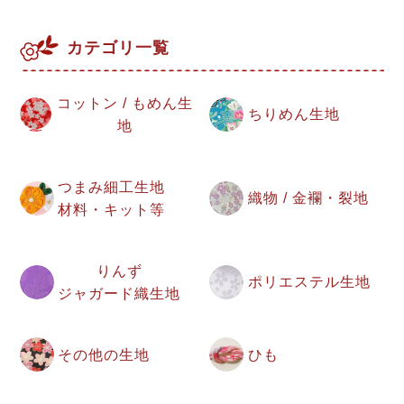
カテゴリ一覧
コットン / もめん生
ちりめん生地
地
つまみ細工生地
織物 / 金襴・裂地
材料・キット等
りんず
ポリエステル生地
ジャガード織生地
その他の生地
ひも