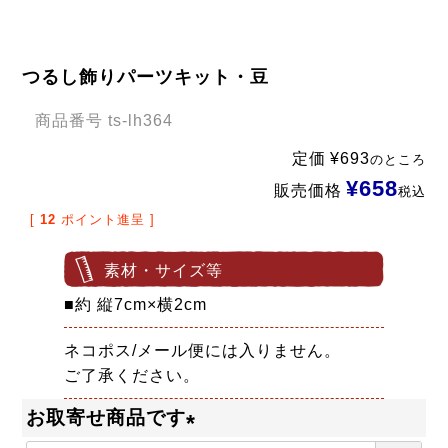
つるし飾りパーツキット・豆
商品番号
ts-lh364
定価
¥
693
のところ
¥
658
販売価格
税込
[
12
ポイント進呈 ]
素材・サイズ等
■約 縦7cm×横2cm
ネコポス/メール便には入りません。
ご了承ください。
お取寄せ商品です