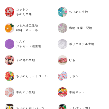
コットン
ちりめん生地
もめん生地
つまみ細工生地
織物 金襴・裂地
材料・キット等
りんず
ポリエステル生地
ジャガード織生地
その他の生地
ひも
ちりめんカットロール
リボン
手ぬぐい生地
手芸キット
ちりめん細工パーツ
とんぼ玉・陶玉