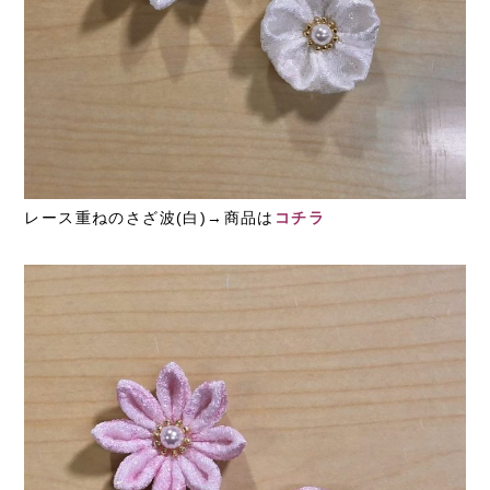
レース重ねのさざ波(白)→商品は
コチラ