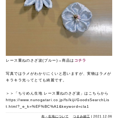
レース重ねのさざ波(ブルー)→商品は
コチラ
写真ではラメがわかりにくいと思いますが、実物はラメが
キラキラ光ってとても綺麗です。
＞＞「ちりめん生地 レース重ねのさざ波」はこちらから
https://www.nunogatari.co.jp/fs/kiji/GoodsSearchLis
t.html?_e_k=%EF%BC%A1&keyword=cla1
布・生地について
つまみ細工
|
2021.12.06