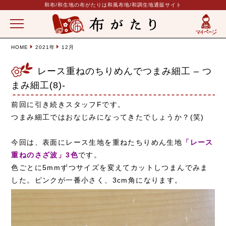
和布/和生地の布がたりは和風布地/和調生地通販サイト
HOME
2021年
12月
レース重ねのちりめんでつまみ細工 – つ
まみ細工(8)-
前回に引き続きスタッフFです。
つまみ細工ではおなじみになってきたでしょうか？(笑)
今回は、表面にレース生地を重ねたちりめん生地
「レース
重ねのさざ波」3色
です。
色ごとに5mmずつサイズを変えてカットしつまんでみま
した。ピンクが一番小さく、3cm角になります。