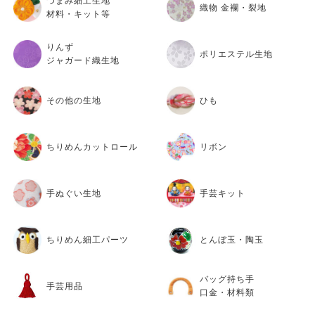
つまみ細工生地
織物 金襴・裂地
材料・キット等
りんず
ポリエステル生地
ジャガード織生地
その他の生地
ひも
ちりめんカットロール
リボン
手ぬぐい生地
手芸キット
ちりめん細工パーツ
とんぼ玉・陶玉
バッグ持ち手
手芸用品
口金・材料類