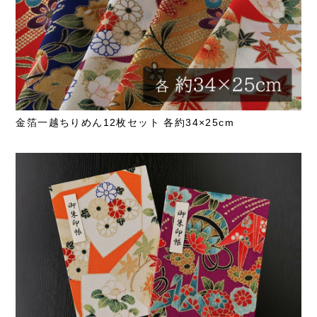
金箔一越ちりめん12枚セット 各約34×25cm