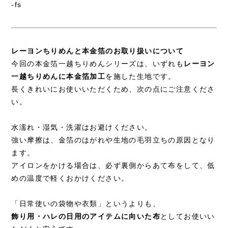
-fs
レーヨンちりめんと本金箔のお取り扱いについて
今回の本金箔一越ちりめんシリーズは、いずれも
レーヨン
一越ちりめんに本金箔加工
を施した生地です。
長くきれいにお使いいただくため、次の点にご注意くださ
い。
水濡れ・湿気・洗濯はお避けください。
強い摩擦は、金箔のはがれや生地の毛羽立ちの原因となり
ます。
アイロンをかける場合は、必ず裏側からあて布をして、低
めの温度で軽くおかけください。
「日常使いの袋物や衣類」というよりも、
飾り用・ハレの日用のアイテムに向いた布
としてお使いい