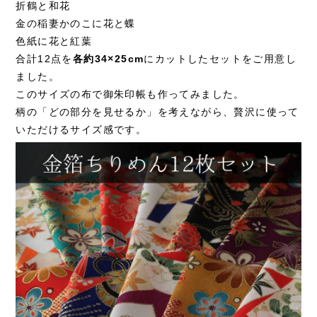
折鶴と和花
金の稲妻かのこに花と蝶
色紙に花と紅葉
合計12点を
各約34×25cm
にカットしたセットをご用意し
ました。
このサイズの布で御朱印帳も作ってみました。
柄の「どの部分を見せるか」を考えながら、贅沢に使って
いただけるサイズ感です。