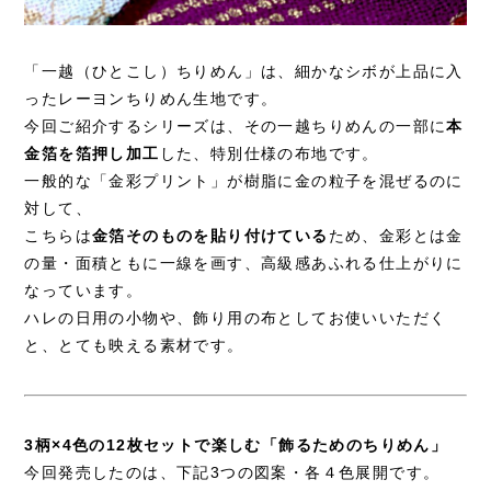
「一越（ひとこし）ちりめん」は、細かなシボが上品に入
ったレーヨンちりめん生地です。
今回ご紹介するシリーズは、その一越ちりめんの一部に
本
金箔を箔押し加工
した、特別仕様の布地です。
一般的な「金彩プリント」が樹脂に金の粒子を混ぜるのに
対して、
こちらは
金箔そのものを貼り付けている
ため、金彩とは金
の量・面積ともに一線を画す、高級感あふれる仕上がりに
なっています。
ハレの日用の小物や、飾り用の布としてお使いいただく
と、とても映える素材です。
3柄×4色の12枚セットで楽しむ「飾るためのちりめん」
今回発売したのは、下記3つの図案・各４色展開です。