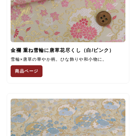
金襴 重ね雪輪に唐草花尽くし（白/ピンク）
雪輪×唐草の華やか柄。ひな飾りや和小物に。
商品ページ