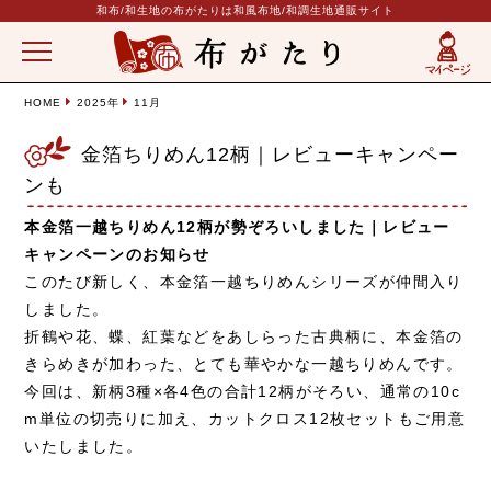
和布/和生地の布がたりは和風布地/和調生地通販サイト
HOME
2025年
11月
金箔ちりめん12柄｜レビューキャンペー
ンも
本金箔一越ちりめん12柄が勢ぞろいしました｜レビュー
キャンペーンのお知らせ
このたび新しく、本金箔一越ちりめんシリーズが仲間入り
しました。
折鶴や花、蝶、紅葉などをあしらった古典柄に、本金箔の
きらめきが加わった、とても華やかな一越ちりめんです。
今回は、新柄3種×各4色の合計12柄がそろい、通常の10c
m単位の切売りに加え、カットクロス12枚セットもご用意
いたしました。