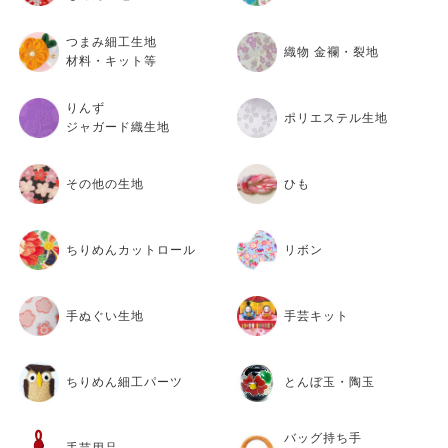
つまみ細工生地
織物 金襴・裂地
材料・キット等
りんず
ポリエステル生地
ジャガード織生地
その他の生地
ひも
ちりめんカットロール
リボン
手ぬぐい生地
手芸キット
ちりめん細工パーツ
とんぼ玉・陶玉
バッグ持ち手
手芸用品