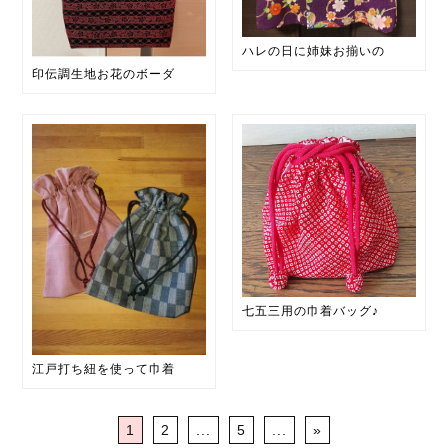
ハレの日に姉妹お揃いの
印伝調生地お花のボーダ
七五三用の巾着バッグ♪
江戸打ち紐を使って巾着
1
2
...
5
...
»