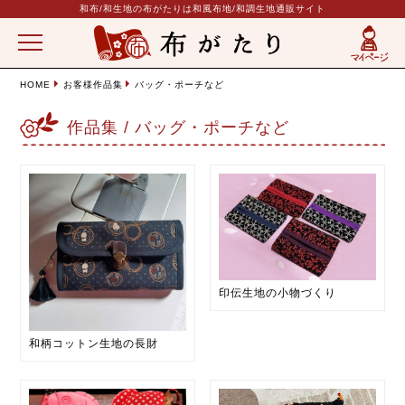
和布/和生地の布がたりは和風布地/和調生地通販サイト
HOME
お客様作品集
バッグ・ポーチなど
作品集 / バッグ・ポーチなど
印伝生地の小物づくり
和柄コットン生地の長財