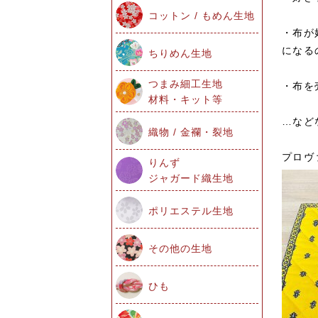
コットン / もめん生地
・布が
になる
ちりめん生地
つまみ細工生地
・布を
材料・キット等
…など
織物 / 金襴・裂地
プロヴ
りんず
ジャガード織生地
ポリエステル生地
その他の生地
ひも