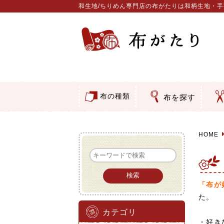
和生地/ちりめん専門店の布がたりは和柄生地・
布の種類
布を探す
つ
ア
押
そ
コットン／もめん生地
ちりめん生地
織物 金襴・裂地
りんず・ジャガード織生地
ポリエステル生地
その他の生地
ちりめんカットロール
リボン
素材から探す
色から探す
柄から探す
テイストから探す
用途から探す
和風花
モダン
伝統柄
かすり
動物柄
縞・チ
その他
クリス
グラデ
無地・
無地・
ガーゼ
綿レー
つまみ
手ぬぐ
手芸用
手芸用
洗える
正絹ち
木綿ち
オリジ
西陣織
西陣織
和柄り
無地り
ジャガ
柄もの
無地・
つまみ
リネン
印伝調
たたみ
シルク
裏地
キュプ
ち
刺
動
ウ
バ
カ
水
ダ
類
HOME
「布が
た。
カテゴリ
・好き