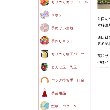
ちりめんカットロール
リボン
外国の
木綿生
手ぬぐい生地
通販は
手作りキット
共通認
ちりめん細工パーツ
英語サ
のはハ
とんぼ玉・陶玉
バッグ持ち手・口金
手芸用品
型紙／パターン