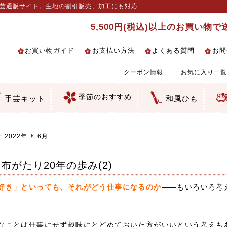
手芸通販サイト。生地の割引販売、加工にも対応
5,500円(税込)以上のお買い物
お買い物ガイド
お支払い方法
よくある質問
お問
クーポン情報
お気に入り一覧
季節のおすすめ
手芸キット
和風ひも
るし飾り・ひな祭り・端午の節句
クセサリー・キーホルダー・根付
絵・木目込み・手まり
の他
柄
和風花柄
柄
ェック・水玉など
の和風柄
マス柄
ーション・ぼかし
無地調
手染めあづみ野木綿
生地
ス生地
細工向き
い
ちりめん
一越ちりめん
ちりめん／ポリちりめん
りめん／シルク
りめん
ナル商品
 金襴・どんす類
 裂地・帯地
んず（綸子）生地・レーヨン
んず（綸子）生地・レーヨン
ード織
地模様
細工用カット済み生地
／麻混生地
生地
テープ／畳のへり
生地
ラ・チュール
りめん細工・ちりめん手芸
し子・こぎん刺し
物・干支
ェディング
ッグ・ポーチ・袋物
ルトナージュ
引手芸
ッフィー・シェリーメイの服
コットン／木綿素材（混紡含む）
ポリエステル素材（混紡含む）
レーヨン素材
シルク素材
麻／リネン（混紡含む）
本掲載生地
赤・ピンク
黄色・オレンジ
茶・ベージュ
緑
青・紺
紫
白・アイボリー
黒・グレイ
金・銀
多色使い
リバーシブル
さくら柄
梅柄
和風花柄
洋テイスト花柄
植物柄
伝統柄・古典柄
飛鳥・奈良文様
かすり柄
動物柄
縞・ストライプ
水玉・ドット
チェック・格子
小紋柄
無地
古典的
かわいい
華やか
モダン
レトロ
ベーシック
しぶい
男柄
おしゃれ
なごみ
洋テイスト
つまみ細工
ゆかた・じんべい
子供の着物
よさこい・舞台衣装
お祭り着
さむえ
エプロン・ホームウェア
ブラウス・シャツ・ワンピース
古ぶくさ
バッグ・ポーチ
インテリア
マスク
干支手芸
つまみ細工生地・材料・キット等
七五三に～お子さまの着物向き生地
つるしびな・つるし飾り
ひな祭り手作りキット
端午の節句手作りキット
鬼滅の刃特集
手作りマスク材料
京都ちりめん手芸工房より・西端和
ゆかた・じんべい向き生地
ひな祭りちりめんキット
縁起物(ふくろう、まり、瓢箪等)
髪飾り・アクセサリー
根付・ストラップ・キーホルダー
巾着・がま口等
タペストリー
人形・動物
干支
その他
ふきん
コースター・ランチョンマット類
バッグ・ポーチ類
その他
刺し子布（布のみ）
刺し子糸
つるしびな・つるし飾り
ひな祭り
端午の節句
動物
干支
リングピロー
ウェディングベア・ウエルカムマス
アクセサリー
ウェルカムボード
バッグ類
ポーチ類
ペンケース・メガネケース
コインケース
その他のケース・袋物
アクセサリー・髪飾り
キーホルダー・根付・ストラップ
押絵
木目込み
手まり
たたみへり・たたみシート
ドールチャーム
編み物
刺しゅう
タペストリー
ビーズ手芸
布ぞうり
クリスマス・ハロウィン
その他のキット
夏休み手作り特集
ちりめん・木綿丸ひも
江戸打ちひも
人五・人八紐
メタリックヤーン／ひも
その他のひも
美先生特集
コット
2022年
6月
布がたり20年の歩み(2)
好き」といっても、それがどう仕事になるのか
――もいろいろ考
なことは仕事にせず趣味にとどめておいた方がいいという考えも