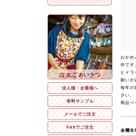
おかめ
作です
ヒイラ
願いが
毎年の
法人様・企業様へ
さい。
有料サンプル
商品ペ
メールでご注文
FAXでご注文
金襴生