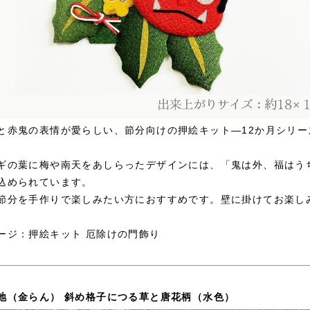
と赤鬼の表情が愛らしい、節分向けの押絵キット―12か月シリー
。
ギの葉に梅や南天をあしらったデザインには、「鬼は外、福はう
込められています。
節分を手作りで楽しみたい方におすすめです。壁に掛けてお楽し
ージ：
押絵キット 厄除けの門飾り
地（金らん） 斜め格子につる草と唐花柄（水色）