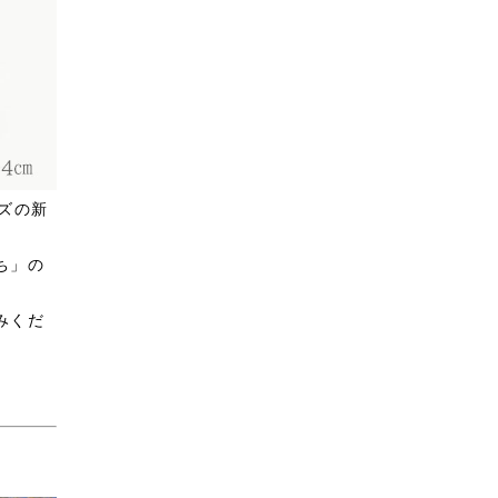
ズの新
ち」の
みくだ