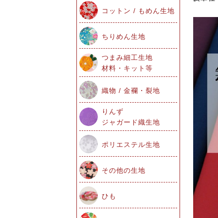
コットン / もめん生地
ちりめん生地
つまみ細工生地
材料・キット等
織物 / 金襴・裂地
りんず
ジャガード織生地
ポリエステル生地
その他の生地
ひも