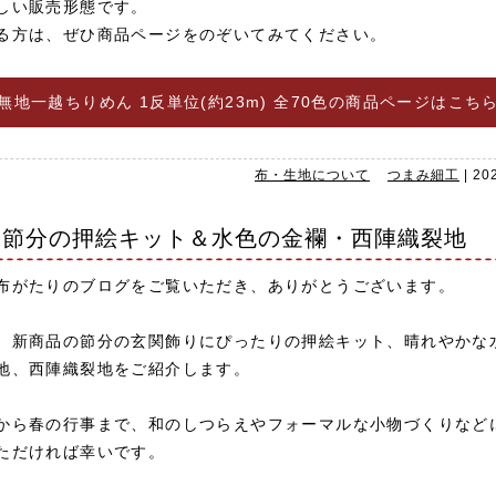
しい販売形態です。
る方は、ぜひ商品ページをのぞいてみてください。
無地一越ちりめん 1反単位(約23m) 全70色の商品ページはこち
布・生地について
つまみ細工
|
20
節分の押絵キット＆水色の金襴・西陣織裂地
布がたりのブログをご覧いただき、ありがとうございます。
、新商品の節分の玄関飾りにぴったりの押絵キット、晴れやかな
地、西陣織裂地をご紹介します。
から春の行事まで、和のしつらえやフォーマルな小物づくりなど
ただければ幸いです。