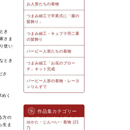
お人形たちの着物
つまみ細工で卒業式に「藤の
髪飾り」
とき
つまみ細工・キュプラ羽二重
家さま
の髪飾り
り使い
バービー人形たちの着物
なとき
つまみ細工「お花のブロー
チ」キット完成
ださ
バービー人形の着物・レーヨ
ンりんずで
求めく
作品集カテゴリー
る方の
ゆかた・じんべい・着物 (21
ら生ま
7)