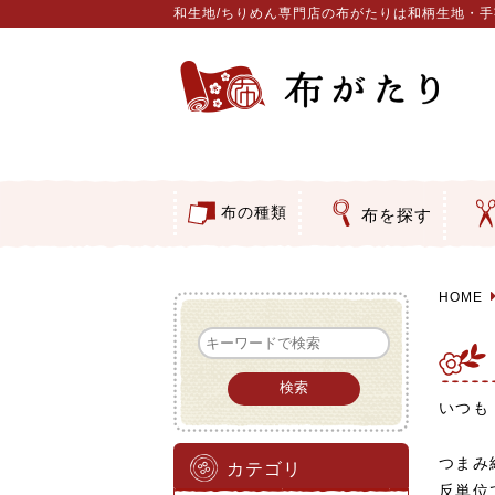
和生地/ちりめん専門店の布がたりは和柄生地・
布の種類
布を探す
つ
ア
押
そ
コットン／もめん生地
ちりめん生地
織物 金襴・裂地
りんず・ジャガード織生地
ポリエステル生地
その他の生地
ちりめんカットロール
リボン
素材から探す
色から探す
柄から探す
テイストから探す
用途から探す
和風花
モダン
伝統柄
かすり
動物柄
縞・チ
その他
クリス
グラデ
無地・
無地・
ガーゼ
綿レー
つまみ
手ぬぐ
手芸用
手芸用
洗える
正絹ち
木綿ち
オリジ
西陣織
西陣織
和柄り
無地り
ジャガ
柄もの
無地・
つまみ
リネン
印伝調
たたみ
シルク
裏地
キュプ
ち
刺
動
ウ
バ
カ
水
ダ
類
HOME
いつも
つまみ
カテゴリ
反単位