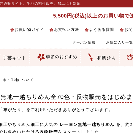
手芸通販サイト。生地の割引販売、加工にも対応
5,500円(税込)以上のお買い物
お買い物ガイド
お支払い方法
よくある質問
お問
クーポン情報
お気に入り一覧
季節のおすすめ
手芸キット
和風ひも
るし飾り・ひな祭り・端午の節句
クセサリー・キーホルダー・根付
絵・木目込み・手まり
の他
柄
和風花柄
柄
ェック・水玉など
の和風柄
マス柄
ーション・ぼかし
無地調
手染めあづみ野木綿
生地
ス生地
細工向き
い
ちりめん
一越ちりめん
ちりめん／ポリちりめん
りめん／シルク
りめん
ナル商品
 金襴・どんす類
 裂地・帯地
んず（綸子）生地・レーヨン
んず（綸子）生地・レーヨン
ード織
地模様
細工用カット済み生地
／麻混生地
生地
テープ／畳のへり
生地
ラ・チュール
りめん細工・ちりめん手芸
し子・こぎん刺し
物・干支
ェディング
ッグ・ポーチ・袋物
ルトナージュ
引手芸
ッフィー・シェリーメイの服
コットン／木綿素材（混紡含む）
ポリエステル素材（混紡含む）
レーヨン素材
シルク素材
麻／リネン（混紡含む）
本掲載生地
赤・ピンク
黄色・オレンジ
茶・ベージュ
緑
青・紺
紫
白・アイボリー
黒・グレイ
金・銀
多色使い
リバーシブル
さくら柄
梅柄
和風花柄
洋テイスト花柄
植物柄
伝統柄・古典柄
飛鳥・奈良文様
かすり柄
動物柄
縞・ストライプ
水玉・ドット
チェック・格子
小紋柄
無地
古典的
かわいい
華やか
モダン
レトロ
ベーシック
しぶい
男柄
おしゃれ
なごみ
洋テイスト
つまみ細工
ゆかた・じんべい
子供の着物
よさこい・舞台衣装
お祭り着
さむえ
エプロン・ホームウェア
ブラウス・シャツ・ワンピース
古ぶくさ
バッグ・ポーチ
インテリア
マスク
干支手芸
つまみ細工生地・材料・キット等
七五三に～お子さまの着物向き生地
つるしびな・つるし飾り
ひな祭り手作りキット
端午の節句手作りキット
鬼滅の刃特集
手作りマスク材料
京都ちりめん手芸工房より・西端和
ゆかた・じんべい向き生地
ひな祭りちりめんキット
縁起物(ふくろう、まり、瓢箪等)
髪飾り・アクセサリー
根付・ストラップ・キーホルダー
巾着・がま口等
タペストリー
人形・動物
干支
その他
ふきん
コースター・ランチョンマット類
バッグ・ポーチ類
その他
刺し子布（布のみ）
刺し子糸
つるしびな・つるし飾り
ひな祭り
端午の節句
動物
干支
リングピロー
ウェディングベア・ウエルカムマス
アクセサリー
ウェルカムボード
バッグ類
ポーチ類
ペンケース・メガネケース
コインケース
その他のケース・袋物
アクセサリー・髪飾り
キーホルダー・根付・ストラップ
押絵
木目込み
手まり
たたみへり・たたみシート
ドールチャーム
編み物
刺しゅう
タペストリー
ビーズ手芸
布ぞうり
クリスマス・ハロウィン
その他のキット
夏休み手作り特集
ちりめん・木綿丸ひも
江戸打ちひも
人五・人八紐
メタリックヤーン／ひも
その他のひも
美先生特集
コット
布・生地について
無地一越ちりめん全70色・反物販売をはじめま
「布がたり」をご利用いただきありがとうございます。
細工やちりめん細工に人気の
レーヨン無地一越ちりめん
を、約2
でお求めいただける
反物販売
をスタートしました。