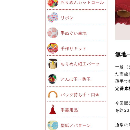
ちりめんカットロール
リボン
手ぬぐい生地
手作りキット
無地
ちりめん細工パーツ
一越（
た高級
とんぼ玉・陶玉
薄手で
定番素
バッグ持ち手・口金
今回販
手芸用品
を約2
通常の
型紙／パターン