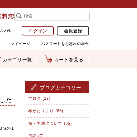
で送料無料
合わせ
ログイン
会員登録
マイページ
パスワードをお忘れの場合
カテゴリ一覧
カートを見る
ブログカテゴリー
ブログ (17)
した
布がたりより (85)
布・生地について (85)
3mの1
日記 (7)