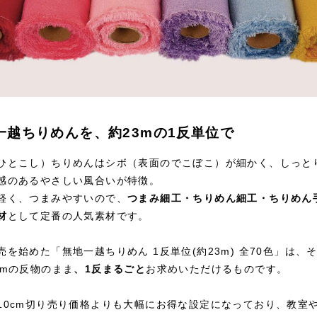
一越ちりめんを、約23mの1反単位で
ひとこし）ちりめんはシボ（表面のでこぼこ）が細かく、しっと
感のあるやさしい風合いが特徴。
軽く、つまみやすいので、
つまみ細工・ちりめん細工・ちりめん
材
として定番の人気素材です。
売を始めた「無地一越ちりめん 1反単位(約23m) 全70色」は、
3mの反物のまま
、1反まるごと
お求めいただけるものです。
10cm切り売り価格よりも大幅にお得な設定になっており、教室