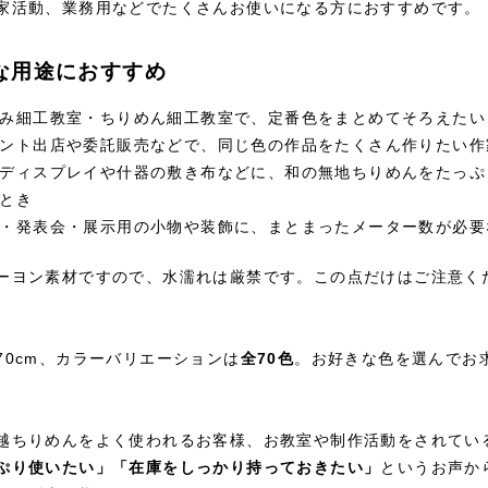
家活動、業務用などでたくさんお使いになる方におすすめです。
な用途におすすめ
み細工教室・ちりめん細工教室で、定番色をまとめてそろえたい
ント出店や委託販売などで、同じ色の作品をたくさん作りたい作
ディスプレイや什器の敷き布などに、和の無地ちりめんをたっぷ
とき
・発表会・展示用の小物や装飾に、まとまったメーター数が必要
ーヨン素材ですので、水濡れは厳禁です。この点だけはご注意く
70cm、カラーバリエーションは
全70色
。お好きな色を選んでお
。
越ちりめんをよく使われるお客様、お教室や制作活動をされてい
ぷり使いたい」「在庫をしっかり持っておきたい」
というお声か