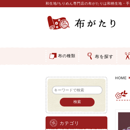
和生地/ちりめん専門店の布がたりは和柄生地・
布の種類
布を探す
つ
ア
押
そ
コットン／もめん生地
ちりめん生地
織物 金襴・裂地
りんず・ジャガード織生地
ポリエステル生地
その他の生地
ちりめんカットロール
リボン
素材から探す
色から探す
柄から探す
テイストから探す
用途から探す
和風花
モダン
伝統柄
かすり
動物柄
縞・チ
その他
クリス
グラデ
無地・
無地・
ガーゼ
綿レー
つまみ
手ぬぐ
手芸用
手芸用
洗える
正絹ち
木綿ち
オリジ
西陣織
西陣織
和柄り
無地り
ジャガ
柄もの
無地・
つまみ
リネン
印伝調
たたみ
シルク
裏地
キュプ
ち
刺
動
ウ
バ
カ
水
ダ
類
HOME
カテゴリ