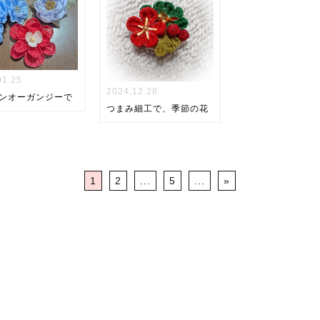
01.25
2024.12.28
ンオーガンジーで
つまみ細工で、季節の花
1
2
...
5
...
»