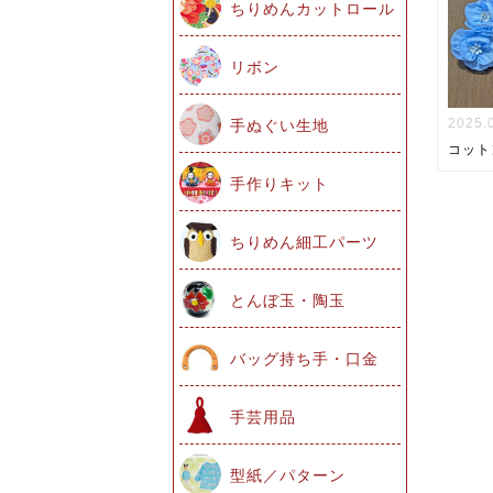
ちりめんカットロール
リボン
2025.
手ぬぐい生地
コット
手作りキット
ちりめん細工パーツ
とんぼ玉・陶玉
バッグ持ち手・口金
手芸用品
型紙／パターン