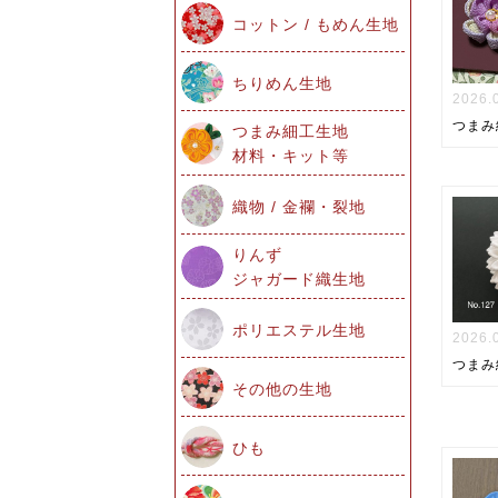
コットン / もめん生地
ちりめん生地
2026.
つまみ
つまみ細工生地
材料・キット等
織物 / 金襴・裂地
りんず
ジャガード織生地
ポリエステル生地
2026.
つまみ
その他の生地
ひも