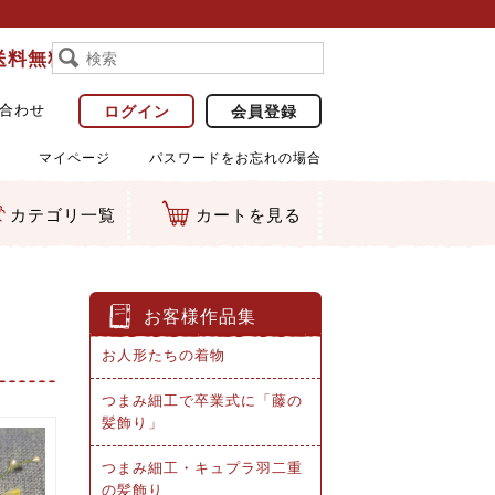
で送料無料
合わせ
ログイン
会員登録
マイページ
パスワードをお忘れの場合
カテゴリ一覧
カートを見る
お客様作品集
お人形たちの着物
つまみ細工で卒業式に「藤の
髪飾り」
つまみ細工・キュプラ羽二重
の髪飾り