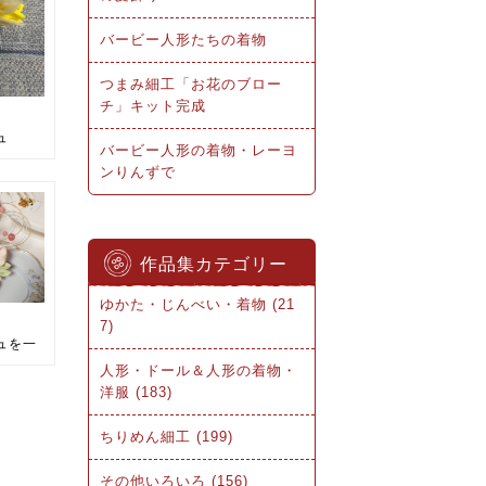
バービー人形たちの着物
つまみ細工「お花のブロー
チ」キット完成
ュ
バービー人形の着物・レーヨ
ンりんずで
作品集カテゴリー
ゆかた・じんべい・着物 (21
7)
ュを一
人形・ドール＆人形の着物・
洋服 (183)
ちりめん細工 (199)
その他いろいろ (156)