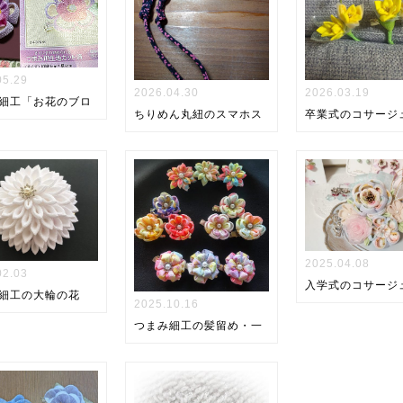
05.29
2026.04.30
2026.03.19
細工「お花のブロ
ちりめん丸紐のスマホス
卒業式のコサージ
2025.04.08
02.03
入学式のコサージ
細工の大輪の花
2025.10.16
つまみ細工の髪留め・一