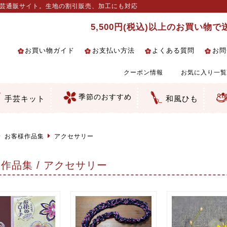
手芸通販サイト。生地の割引販売、加工にも対応
5,500円(税込)以上のお買い物
お買い物ガイド
お支払い方法
よくある質問
お問
クーポン情報
お気に入り一覧
季節のおすすめ
手芸キット
和風ひも
るし飾り・ひな祭り・端午の節句
クセサリー・キーホルダー・根付
絵・木目込み・手まり
の他
柄
和風花柄
柄
ェック・水玉など
の和風柄
マス柄
ーション・ぼかし
無地調
手染めあづみ野木綿
生地
ス生地
細工向き
い
ちりめん
一越ちりめん
ちりめん／ポリちりめん
りめん／シルク
りめん
ナル商品
 金襴・どんす類
 裂地・帯地
んず（綸子）生地・レーヨン
んず（綸子）生地・レーヨン
ード織
地模様
細工用カット済み生地
／麻混生地
生地
テープ／畳のへり
生地
ラ・チュール
りめん細工・ちりめん手芸
し子・こぎん刺し
物・干支
ェディング
ッグ・ポーチ・袋物
ルトナージュ
引手芸
ッフィー・シェリーメイの服
コットン／木綿素材（混紡含む）
ポリエステル素材（混紡含む）
レーヨン素材
シルク素材
麻／リネン（混紡含む）
本掲載生地
赤・ピンク
黄色・オレンジ
茶・ベージュ
緑
青・紺
紫
白・アイボリー
黒・グレイ
金・銀
多色使い
リバーシブル
さくら柄
梅柄
和風花柄
洋テイスト花柄
植物柄
伝統柄・古典柄
飛鳥・奈良文様
かすり柄
動物柄
縞・ストライプ
水玉・ドット
チェック・格子
小紋柄
無地
古典的
かわいい
華やか
モダン
レトロ
ベーシック
しぶい
男柄
おしゃれ
なごみ
洋テイスト
つまみ細工
ゆかた・じんべい
子供の着物
よさこい・舞台衣装
お祭り着
さむえ
エプロン・ホームウェア
ブラウス・シャツ・ワンピース
古ぶくさ
バッグ・ポーチ
インテリア
マスク
干支手芸
つまみ細工生地・材料・キット等
七五三に～お子さまの着物向き生地
つるしびな・つるし飾り
ひな祭り手作りキット
端午の節句手作りキット
鬼滅の刃特集
手作りマスク材料
京都ちりめん手芸工房より・西端和
ゆかた・じんべい向き生地
ひな祭りちりめんキット
縁起物(ふくろう、まり、瓢箪等)
髪飾り・アクセサリー
根付・ストラップ・キーホルダー
巾着・がま口等
タペストリー
人形・動物
干支
その他
ふきん
コースター・ランチョンマット類
バッグ・ポーチ類
その他
刺し子布（布のみ）
刺し子糸
つるしびな・つるし飾り
ひな祭り
端午の節句
動物
干支
リングピロー
ウェディングベア・ウエルカムマス
アクセサリー
ウェルカムボード
バッグ類
ポーチ類
ペンケース・メガネケース
コインケース
その他のケース・袋物
アクセサリー・髪飾り
キーホルダー・根付・ストラップ
押絵
木目込み
手まり
たたみへり・たたみシート
ドールチャーム
編み物
刺しゅう
タペストリー
ビーズ手芸
布ぞうり
クリスマス・ハロウィン
その他のキット
夏休み手作り特集
ちりめん・木綿丸ひも
江戸打ちひも
人五・人八紐
メタリックヤーン／ひも
その他のひも
美先生特集
コット
お客様作品集
アクセサリー
作品集 / アクセサリー