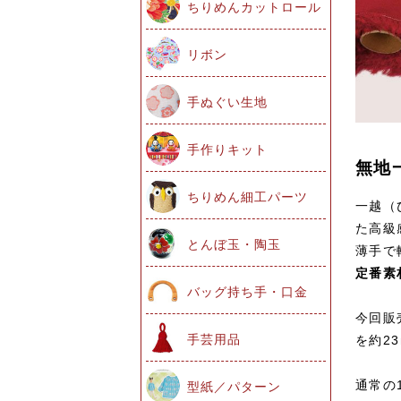
ちりめんカットロール
リボン
手ぬぐい生地
手作りキット
無地
ちりめん細工パーツ
一越（
た高級
とんぼ玉・陶玉
薄手で
定番素
バッグ持ち手・口金
今回販
手芸用品
を約2
通常の
型紙／パターン