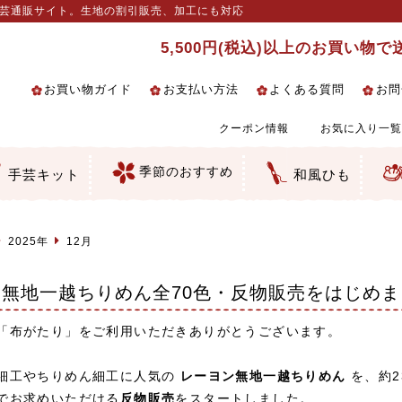
手芸通販サイト。生地の割引販売、加工にも対応
5,500円(税込)以上のお買い物
お買い物ガイド
お支払い方法
よくある質問
お問
クーポン情報
お気に入り一覧
季節のおすすめ
手芸キット
和風ひも
るし飾り・ひな祭り・端午の節句
クセサリー・キーホルダー・根付
絵・木目込み・手まり
の他
柄
和風花柄
柄
ェック・水玉など
の和風柄
マス柄
ーション・ぼかし
無地調
手染めあづみ野木綿
生地
ス生地
細工向き
い
ちりめん
一越ちりめん
ちりめん／ポリちりめん
りめん／シルク
りめん
ナル商品
 金襴・どんす類
 裂地・帯地
んず（綸子）生地・レーヨン
んず（綸子）生地・レーヨン
ード織
地模様
細工用カット済み生地
／麻混生地
生地
テープ／畳のへり
生地
ラ・チュール
りめん細工・ちりめん手芸
し子・こぎん刺し
物・干支
ェディング
ッグ・ポーチ・袋物
ルトナージュ
引手芸
ッフィー・シェリーメイの服
コットン／木綿素材（混紡含む）
ポリエステル素材（混紡含む）
レーヨン素材
シルク素材
麻／リネン（混紡含む）
本掲載生地
赤・ピンク
黄色・オレンジ
茶・ベージュ
緑
青・紺
紫
白・アイボリー
黒・グレイ
金・銀
多色使い
リバーシブル
さくら柄
梅柄
和風花柄
洋テイスト花柄
植物柄
伝統柄・古典柄
飛鳥・奈良文様
かすり柄
動物柄
縞・ストライプ
水玉・ドット
チェック・格子
小紋柄
無地
古典的
かわいい
華やか
モダン
レトロ
ベーシック
しぶい
男柄
おしゃれ
なごみ
洋テイスト
つまみ細工
ゆかた・じんべい
子供の着物
よさこい・舞台衣装
お祭り着
さむえ
エプロン・ホームウェア
ブラウス・シャツ・ワンピース
古ぶくさ
バッグ・ポーチ
インテリア
マスク
干支手芸
つまみ細工生地・材料・キット等
七五三に～お子さまの着物向き生地
つるしびな・つるし飾り
ひな祭り手作りキット
端午の節句手作りキット
鬼滅の刃特集
手作りマスク材料
京都ちりめん手芸工房より・西端和
ゆかた・じんべい向き生地
ひな祭りちりめんキット
縁起物(ふくろう、まり、瓢箪等)
髪飾り・アクセサリー
根付・ストラップ・キーホルダー
巾着・がま口等
タペストリー
人形・動物
干支
その他
ふきん
コースター・ランチョンマット類
バッグ・ポーチ類
その他
刺し子布（布のみ）
刺し子糸
つるしびな・つるし飾り
ひな祭り
端午の節句
動物
干支
リングピロー
ウェディングベア・ウエルカムマス
アクセサリー
ウェルカムボード
バッグ類
ポーチ類
ペンケース・メガネケース
コインケース
その他のケース・袋物
アクセサリー・髪飾り
キーホルダー・根付・ストラップ
押絵
木目込み
手まり
たたみへり・たたみシート
ドールチャーム
編み物
刺しゅう
タペストリー
ビーズ手芸
布ぞうり
クリスマス・ハロウィン
その他のキット
夏休み手作り特集
ちりめん・木綿丸ひも
江戸打ちひも
人五・人八紐
メタリックヤーン／ひも
その他のひも
美先生特集
コット
2025年
12月
無地一越ちりめん全70色・反物販売をはじめま
「布がたり」をご利用いただきありがとうございます。
細工やちりめん細工に人気の
レーヨン無地一越ちりめん
を、約2
でお求めいただける
反物販売
をスタートしました。