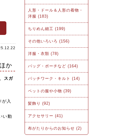
人形・ドール＆人形の着物・
洋服 (183)
ら
ちりめん細工 (199)
その他いろいろ (156)
25.12.22
洋服・衣類 (78)
ほか
バッグ・ポーチなど (164)
、スガ
パッチワーク・キルト (14)
ペットの服や小物 (39)
作が入
髪飾り (92)
アクセサリー (41)
いい動
布がたりからのお知らせ (2)