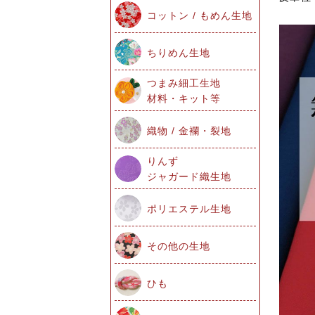
コットン / もめん生地
ちりめん生地
つまみ細工生地
材料・キット等
織物 / 金襴・裂地
りんず
ジャガード織生地
ポリエステル生地
その他の生地
ひも