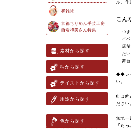
ル、作
和雑貨
こん
京都ちりめん手芸工房
西端和美さん特集
つま
イベ
店舗
素材から探す
たい
舞台
柄から探す
◆◆レ
い。
テイストから探す
巾は約
用途から探す
ださい
無地一
色から探す
「たっ