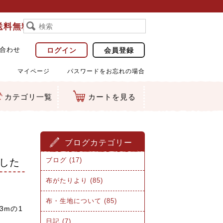
で送料無料
合わせ
ログイン
会員登録
マイページ
パスワードをお忘れの場合
カテゴリ一覧
カートを見る
ブログカテゴリー
ブログ (17)
した
布がたりより (85)
布・生地について (85)
3mの1
日記 (7)