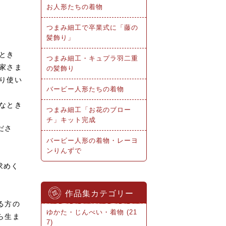
お人形たちの着物
つまみ細工で卒業式に「藤の
髪飾り」
とき
つまみ細工・キュプラ羽二重
家さま
の髪飾り
り使い
バービー人形たちの着物
なとき
つまみ細工「お花のブロー
チ」キット完成
ださ
バービー人形の着物・レーヨ
ンりんずで
求めく
作品集カテゴリー
る方の
ゆかた・じんべい・着物 (21
ら生ま
7)