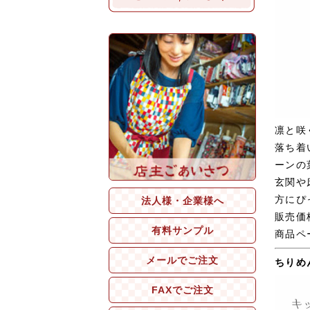
凛と咲
落ち着
ーンの
玄関や
方にぴ
法人様・企業様へ
販売価
有料サンプル
商品ペ
メールでご注文
ちりめ
FAXでご注文