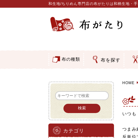
和生地/ちりめん専門店の布がたりは和柄生地・
布の種類
布を探す
つ
ア
押
そ
コットン／もめん生地
ちりめん生地
織物 金襴・裂地
りんず・ジャガード織生地
ポリエステル生地
その他の生地
ちりめんカットロール
リボン
素材から探す
色から探す
柄から探す
テイストから探す
用途から探す
和風花
モダン
伝統柄
かすり
動物柄
縞・チ
その他
クリス
グラデ
無地・
無地・
ガーゼ
綿レー
つまみ
手ぬぐ
手芸用
手芸用
洗える
正絹ち
木綿ち
オリジ
西陣織
西陣織
和柄り
無地り
ジャガ
柄もの
無地・
つまみ
リネン
印伝調
たたみ
シルク
裏地
キュプ
ち
刺
動
ウ
バ
カ
水
ダ
類
HOME
いつも
つまみ
カテゴリ
反単位