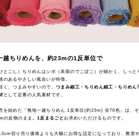
一越ちりめんを、約23mの1反単位で
ひとこし）ちりめんはシボ（表面のでこぼこ）が細かく、しっと
感のあるやさしい風合いが特徴。
軽く、つまみやすいので、
つまみ細工・ちりめん細工・ちりめん
材
として定番の人気素材です。
売を始めた「無地一越ちりめん 1反単位(約23m) 全70色」は、
3mの反物のまま
、1反まるごと
お求めいただけるものです。
10cm切り売り価格よりも大幅にお得な設定になっており、教室