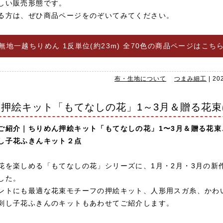
しい販売形態です。
る方は、ぜひ商品ページをのぞいてみてください。
無地一越ちりめん 1反単位(約23m) 全70色の商品ページはこち
布・生地について
つまみ細工
|
20
押絵キット「もてなしの花」1～3月＆贈る花束
ご紹介｜ちりめん押絵キット「もてなしの花」1〜3月＆贈る花束
し子花ふきんキット２点
花を楽しめる「もてなしの花」シリーズに、1月・2月・3月の新
した。
ントにも最適な花束モチーフの押絵キット、人形用スガ糸、かわ
刺し子花ふきんのキットもあわせてご紹介します。