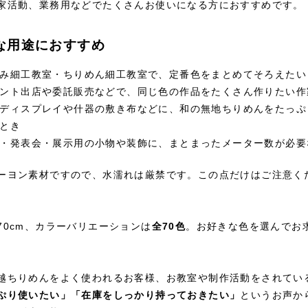
家活動、業務用などでたくさんお使いになる方におすすめです。
な用途におすすめ
み細工教室・ちりめん細工教室で、定番色をまとめてそろえたい
ント出店や委託販売などで、同じ色の作品をたくさん作りたい作
ディスプレイや什器の敷き布などに、和の無地ちりめんをたっぷ
とき
・発表会・展示用の小物や装飾に、まとまったメーター数が必要
ーヨン素材ですので、水濡れは厳禁です。この点だけはご注意く
70cm、カラーバリエーションは
全70色
。お好きな色を選んでお
。
越ちりめんをよく使われるお客様、お教室や制作活動をされてい
ぷり使いたい」「在庫をしっかり持っておきたい」
というお声か