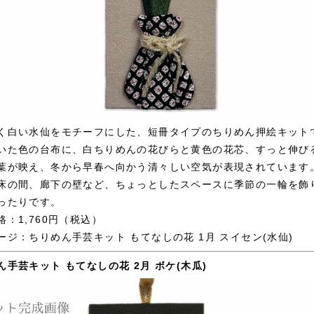
く白い水仙をモチーフにした、短冊タイプのちりめん押絵キット
いた色の台布に、白ちりめんの花びらと黄色の花芯、すっと伸び
葉が映え、冬から早春へ向かう清々しい空気が表現されています
床の間、廊下の壁など、ちょっとしたスペースに季節の一輪を飾
ったりです。
格：1,760円（税込）
ージ：
ちりめん手芸キット もてなしの花 1月 スイセン(水仙)
ん手芸キット もてなしの花 2月 ボケ(木瓜)