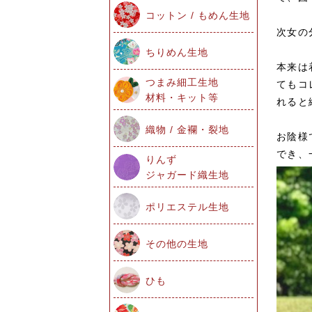
コットン / もめん生地
次女の
ちりめん生地
本来は
つまみ細工生地
てもコ
材料・キット等
れると
織物 / 金襴・裂地
お陰様
でき、
りんず
ジャガード織生地
ポリエステル生地
その他の生地
ひも