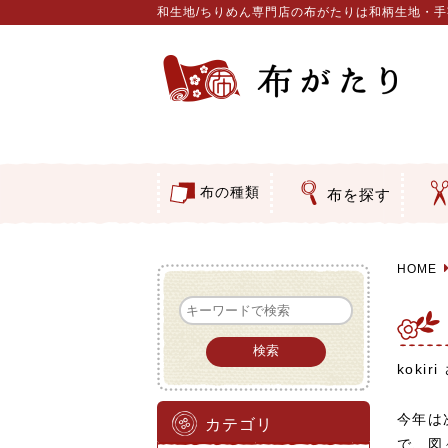
和生地/ちりめん専門店の布がたりは和柄生地・
布の種類
布を探す
つ
ア
押
そ
コットン／もめん生地
ちりめん生地
織物 金襴・裂地
りんず・ジャガード織生地
ポリエステル生地
その他の生地
ちりめんカットロール
リボン
素材から探す
色から探す
柄から探す
テイストから探す
用途から探す
和風花
モダン
伝統柄
かすり
動物柄
縞・チ
その他
クリス
グラデ
無地・
無地・
ガーゼ
綿レー
つまみ
手ぬぐ
手芸用
手芸用
洗える
正絹ち
木綿ち
オリジ
西陣織
西陣織
和柄り
無地り
ジャガ
柄もの
無地・
つまみ
リネン
印伝調
たたみ
シルク
裏地
キュプ
ち
刺
動
ウ
バ
カ
水
ダ
類
HOME
kokir
今年は
カテゴリ
で、図