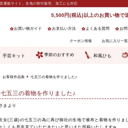
手芸通販サイト。生地の割引販売、加工にも対応
5,500円(税込)以上のお買い物
お買い物ガイド
お支払い方法
よくある質問
お問
クーポン情報
お気に入り一覧
季節のおすすめ
手芸キット
和風ひも
るし飾り・ひな祭り・端午の節句
クセサリー・キーホルダー・根付
絵・木目込み・手まり
の他
柄
和風花柄
柄
ェック・水玉など
の和風柄
マス柄
ーション・ぼかし
無地調
手染めあづみ野木綿
生地
ス生地
細工向き
い
ちりめん
一越ちりめん
ちりめん／ポリちりめん
りめん／シルク
りめん
ナル商品
 金襴・どんす類
 裂地・帯地
んず（綸子）生地・レーヨン
んず（綸子）生地・レーヨン
ード織
地模様
細工用カット済み生地
／麻混生地
生地
テープ／畳のへり
生地
ラ・チュール
りめん細工・ちりめん手芸
し子・こぎん刺し
物・干支
ェディング
ッグ・ポーチ・袋物
ルトナージュ
引手芸
ッフィー・シェリーメイの服
コットン／木綿素材（混紡含む）
ポリエステル素材（混紡含む）
レーヨン素材
シルク素材
麻／リネン（混紡含む）
本掲載生地
赤・ピンク
黄色・オレンジ
茶・ベージュ
緑
青・紺
紫
白・アイボリー
黒・グレイ
金・銀
多色使い
リバーシブル
さくら柄
梅柄
和風花柄
洋テイスト花柄
植物柄
伝統柄・古典柄
飛鳥・奈良文様
かすり柄
動物柄
縞・ストライプ
水玉・ドット
チェック・格子
小紋柄
無地
古典的
かわいい
華やか
モダン
レトロ
ベーシック
しぶい
男柄
おしゃれ
なごみ
洋テイスト
つまみ細工
ゆかた・じんべい
子供の着物
よさこい・舞台衣装
お祭り着
さむえ
エプロン・ホームウェア
ブラウス・シャツ・ワンピース
古ぶくさ
バッグ・ポーチ
インテリア
マスク
干支手芸
つまみ細工生地・材料・キット等
七五三に～お子さまの着物向き生地
つるしびな・つるし飾り
ひな祭り手作りキット
端午の節句手作りキット
鬼滅の刃特集
手作りマスク材料
京都ちりめん手芸工房より・西端和
ゆかた・じんべい向き生地
ひな祭りちりめんキット
縁起物(ふくろう、まり、瓢箪等)
髪飾り・アクセサリー
根付・ストラップ・キーホルダー
巾着・がま口等
タペストリー
人形・動物
干支
その他
ふきん
コースター・ランチョンマット類
バッグ・ポーチ類
その他
刺し子布（布のみ）
刺し子糸
つるしびな・つるし飾り
ひな祭り
端午の節句
動物
干支
リングピロー
ウェディングベア・ウエルカムマス
アクセサリー
ウェルカムボード
バッグ類
ポーチ類
ペンケース・メガネケース
コインケース
その他のケース・袋物
アクセサリー・髪飾り
キーホルダー・根付・ストラップ
押絵
木目込み
手まり
たたみへり・たたみシート
ドールチャーム
編み物
刺しゅう
タペストリー
ビーズ手芸
布ぞうり
クリスマス・ハロウィン
その他のキット
夏休み手作り特集
ちりめん・木綿丸ひも
江戸打ちひも
人五・人八紐
メタリックヤーン／ひも
その他のひも
美先生特集
コット
お客様作品集
七五三の着物を作りました♪
七五三の着物を作りました♪
i さまより
次女(三歳)の七五三の為に再び御社の生地で被布と着物を作りま
々しくも是非見ていただきたいと思いまた投稿いたしますw