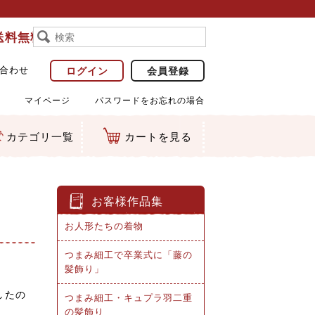
で送料無料
合わせ
ログイン
会員登録
マイページ
パスワードをお忘れの場合
カテゴリ一覧
カートを見る
お客様作品集
お人形たちの着物
つまみ細工で卒業式に「藤の
髪飾り」
したの
つまみ細工・キュプラ羽二重
の髪飾り