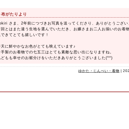
布がたりより
kokiri さま、2年前につづきお写真を送ってくださり、ありがとうござ
前回とはまた違う生地を選んでいただき、お嬢さまお二人お揃いのお着
見できてとても嬉しいです！
好天に鮮やかなお色がとても映えています♪
お手製のお着物での七五三はとても素敵な思い出になりますね。
私どもも幸せのお裾分けをいただきありがとうございました(^^)
ゆかた・じんべい・着物
|
20