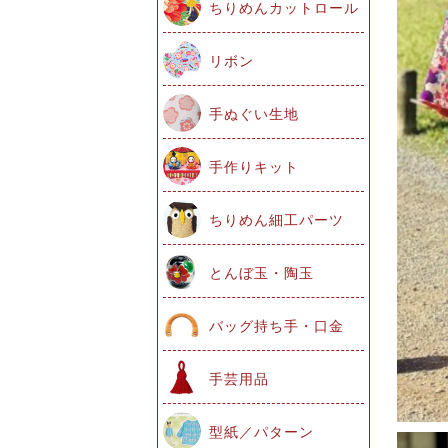
ちりめんカットロール
リボン
手ぬぐい生地
手作りキット
ちりめん細工パーツ
とんぼ玉・陶玉
バッグ持ち手・口金
手芸用品
型紙／パターン