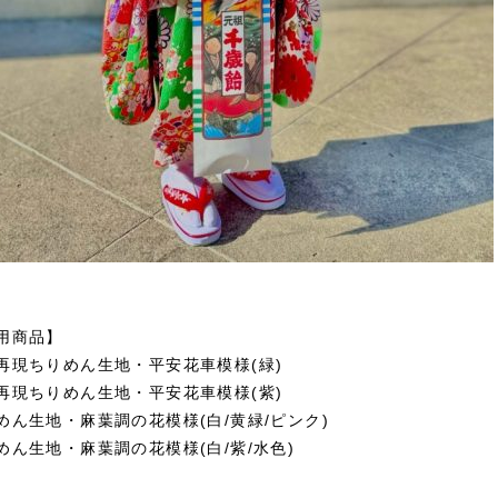
用商品】
再現ちりめん生地・平安花車模様(緑)
再現ちりめん生地・平安花車模様(紫)
めん生地・麻葉調の花模様(白/黄緑/ピンク)
めん生地・麻葉調の花模様(白/紫/水色)