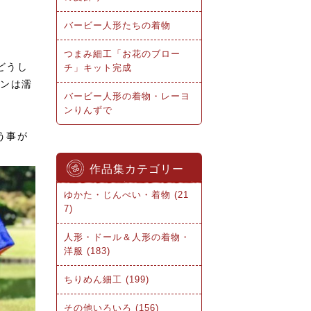
バービー人形たちの着物
つまみ細工「お花のブロー
どうし
チ」キット完成
ヨンは濡
バービー人形の着物・レーヨ
ンりんずで
う事が
作品集カテゴリー
ゆかた・じんべい・着物 (21
7)
人形・ドール＆人形の着物・
洋服 (183)
ちりめん細工 (199)
その他いろいろ (156)