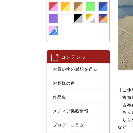
コンテンツ
お買い物の感想を送る
お客様の声
【ご使
作品集
・
古布
・
古布
メディア掲載情報
・
ちり
・
ちり
ブログ・コラム
など